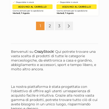
Salviette Detergenti Animali
Can
15 salviette Setablu
28
Linguetta Made In Italy
Mad
4,43 €
5,
1
2
3
4,66 €
(-5 %)
5,65
Risparmia il 13%
su 12 o più unità
Risp
Disponibile in stock
D
AGGIUNGI AL CARRELLO
Benvenuti su
CrazyStock
! Qui potrete trovare una
vasta scelta di prodotti di tutte le categorie
Giorno stimato per la spedizione:
Gior
merceologiche, da elettronica a casa e giardino,
Martedì, 11 Agosto
Mart
abbigliamento e accessori, sport e tempo libero, e
molto altro ancora.
La nostra piattaforma è stata progettata con
l'obiettivo di offrire agli utenti un'esperienza di
acquisto facile e intuitiva. Grazie alla nostra vasta
gamma di prodotti, potrete trovare tutto ciò di cui
avete bisogno in un unico luogo, risparmiando
tempo e denaro.