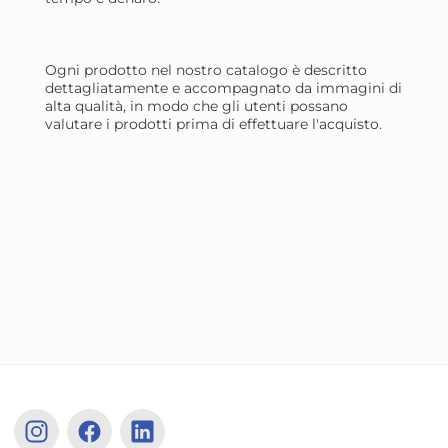
4x
Ogni prodotto nel nostro catalogo è descritto
Candele Citronella In Vetro
Can
dettagliatamente e accompagnato da immagini di
alta qualità, in modo che gli utenti possano
120 Grammi Setablu 40045
15 Cm. Seta
valutare i prodotti prima di effettuare l'acquisto.
Made In Italy
In 
10,19 €
10
10,72 €
(-5 %)
11,3
Risparmia il 13%
su 12 o più unità
Risp
Disponibile in stock
D
AGGIUNGI AL CARRELLO
Giorno stimato per la spedizione:
Gior
Martedì, 11 Agosto
Mart