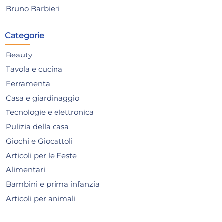
Bruno Barbieri
Categorie
Beauty
4x
Tavola e cucina
Ferramenta
Candele Citronella In
Can
Casa e giardinaggio
Alluminio 12 Cm. Setablu
Sca
Tecnologie e elettronica
59552 Made In Italy
Set
4,76 €
11,
Pulizia della casa
5,01 €
(-5 %)
12,6
Giochi e Giocattoli
Risparmia il 13%
su 12 o più unità
Risp
Articoli per le Feste
Disponibile in stock
D
Alimentari
AGGIUNGI AL CARRELLO
Bambini e prima infanzia
Giorno stimato per la spedizione:
Gior
Articoli per animali
Martedì, 11 Agosto
Mart