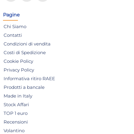
Pagine
4x
Chi Siamo
Contatti
Candele Citronella In
Can
Condizioni di vendita
Alluminio 9 Cm. Setablu
Allu
Costi di Spedizione
59551 Made In Italy
595
4,76 €
5,
Cookie Policy
5,01 €
(-5 %)
6,28
Privacy Policy
Risparmia il 13%
su 12 o più unità
Risp
Informativa ritiro RAEE
Disponibile in stock
D
Prodotti a bancale
AGGIUNGI AL CARRELLO
Made in Italy
Giorno stimato per la spedizione:
Gior
Stock Affari
Martedì, 11 Agosto
Mart
TOP 1 euro
Recensioni
Volantino