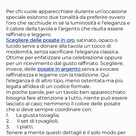
Per chi vuole apparecchiare durante un’occasione
speciale esistono due tonalità da preferire ovvero
l’oro che racchiude in sé la luminosità e l’eleganza e
il calore della tavola e l’argento che risulta essere
raffinato e leggero.
Scegliere delle posate in oro
, satinato, opaco o
lucido serve a donare alla tavola un tocco di
modernità, senza sacrificare l’eleganza classica.
Ottime per enfatizzare una celebrazione oppure
per un ricevimento dal gusto raffinato. Scegliere,
invece, delle
posate in argento
serva a evocare
raffinatezza e legame con la tradizione. Qui
l’eleganza è di altro tipo, meno ostentata ma più
legata all’idea di un codice formale.
In poche parole, per un tavolo ben apparecchiato
bisogna fare attenzione a tutto, niente può essere
lasciato al caso; nemmeno il colore delle posate
che si deve sempre coordinare con:
1.
La giusta tovaglia;
2.
Il set di tovaglioli;
3.
I piatti.
Tenere a mente questi dettagli è il solo modo per