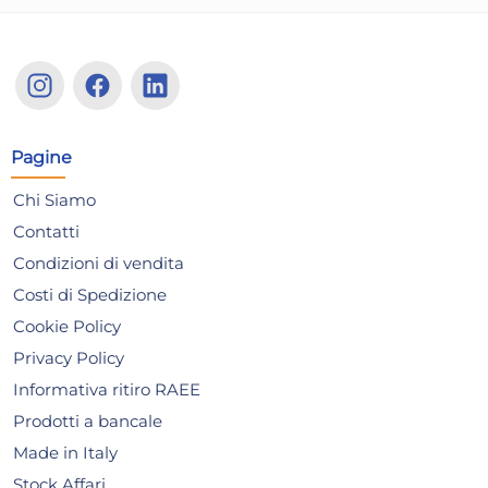
Borsa Hama 00185074
Bo
VALLETTA 130 Nero
LP
Pagine
GO
23,10 €
42
Chi Siamo
Contatti
Risparmia il 10%
su 6 o più unità
Ris
Condizioni di vendita
Disponibile in stock
D
Costi di Spedizione
AGGIUNGI AL CARRELLO
Cookie Policy
Giorno stimato per la spedizione:
Gior
Privacy Policy
Lunedì, 10 Agosto
Lune
Informativa ritiro RAEE
Prodotti a bancale
Made in Italy
Stock Affari