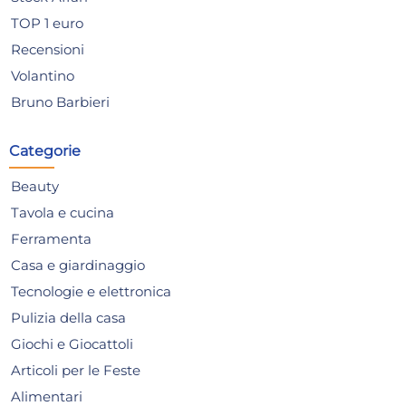
TOP 1 euro
Recensioni
Volantino
Bruno Barbieri
Categorie
Pulizia Precisa per
Fil
Fotocamere con Hama
AF
Beauty
00005501 Dust Ex Air Blower
Bl
8,77 €
21
Tavola e cucina
Black
Ferramenta
Risparmia il 10%
su 6 o più unità
Ris
Casa e giardinaggio
Disponibile in stock
D
Tecnologie e elettronica
AGGIUNGI AL CARRELLO
Pulizia della casa
Giorno stimato per la spedizione:
Gior
Giochi e Giocattoli
Lunedì, 10 Agosto
Lune
Articoli per le Feste
Alimentari