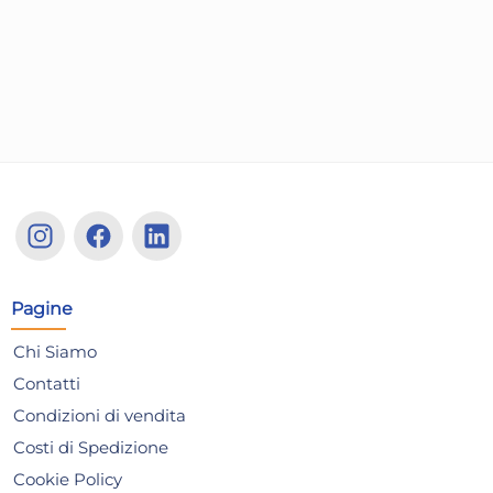
+3 altre varianti
Vera Lab Lip Balm Popstar
Ve
7,20 €
4,
12,00 €
(-40 %)
7,20
Non disponibile
N
AGGIUNGI AL CARRELLO
Pagine
Chi Siamo
Contatti
Condizioni di vendita
Costi di Spedizione
Cookie Policy