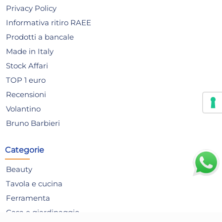
Privacy Policy
Informativa ritiro RAEE
+1 a
Prodotti a bancale
Take Care Hello Kitty
Tak
Made in Italy
Balsamo Labbra 3D Gr 7
Ba
Stock Affari
Di 
3,48 €
2,
TOP 1 euro
5,80 €
(-40 %)
4,2
Recensioni
Volantino
Non disponibile
N
Bruno Barbieri
AGGIUNGI AL CARRELLO
Categorie
Beauty
Tavola e cucina
Ferramenta
Casa e giardinaggio