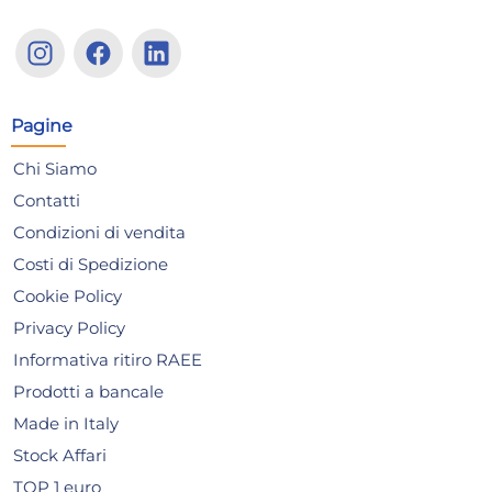
Tasselli Fischer, modello
Sup
531271, Kit 80 Sx, per fissaggi
Col
sicuri e robusti
62/
8,80 €
2,
Pagine
Chi Siamo
Risparmia il 10%
su 6 o più unità
Risp
Contatti
Disponibile in stock
D
Condizioni di vendita
AGGIUNGI AL CARRELLO
Costi di Spedizione
Giorno stimato per la spedizione:
Gior
Cookie Policy
Lunedì, 10 Agosto
Lune
Privacy Policy
Informativa ritiro RAEE
Prodotti a bancale
Made in Italy
Stock Affari
TOP 1 euro