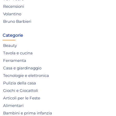
Recensioni
Volantino
12x
Bruno Barbieri
Superventosa Leva Home
Sup
Colorata Multiuso Assortiti
Col
Categorie
60/1
61/
29,42 €
2,
Beauty
37,72 €
(-22 %)
Tavola e cucina
Risparmia il 34%
su 15 o più unità
Risp
Ferramenta
Disponibile in stock
D
Casa e giardinaggio
AGGIUNGI AL CARRELLO
Tecnologie e elettronica
Giorno stimato per la spedizione:
Gior
Pulizia della casa
Lunedì, 10 Agosto
Lune
Giochi e Giocattoli
Articoli per le Feste
Alimentari
Bambini e prima infanzia