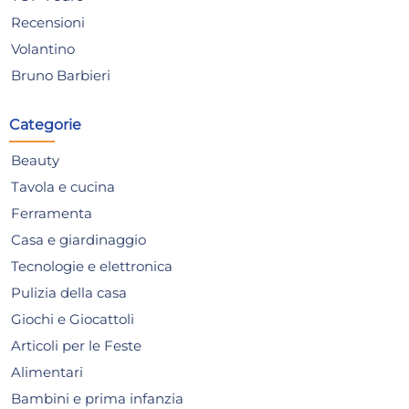
Recensioni
Volantino
12x
Bruno Barbieri
+2 a
Bundle Chilly Sapone
Bun
Intimo 200 Ml. Ph 5 Rosa
Sap
Categorie
Delicato
Sen
47,47 €
14
Beauty
53,33 €
(-11 %)
16,3
Tavola e cucina
Risparmia il 15%
su 4 o più unità
Risp
Ferramenta
Disponibile in stock
D
Casa e giardinaggio
AGGIUNGI AL CARRELLO
Tecnologie e elettronica
Giorno stimato per la spedizione:
Gior
Pulizia della casa
Mercoledì, 12 Agosto
Merc
Giochi e Giocattoli
Articoli per le Feste
Alimentari
Bambini e prima infanzia