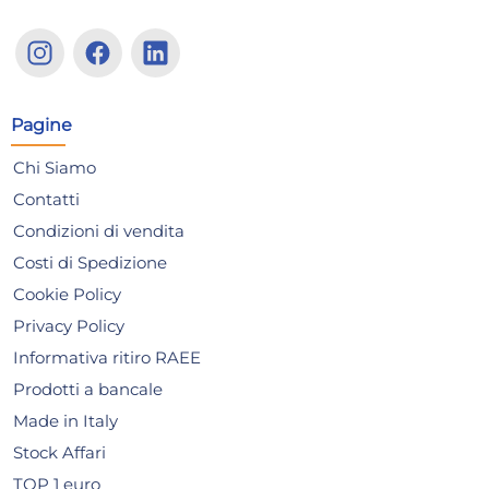
12x
Bundle Chilly Sapone
Bu
Intimo 200 Ml. Ph 5 Azzurro
Int
Antib
Gel
47,47 €
47
Pagine
53,33 €
(-11 %)
53,3
Chi Siamo
Risparmia il 15%
su 4 o più unità
Risp
Contatti
Disponibile in stock
D
Condizioni di vendita
AGGIUNGI AL CARRELLO
Costi di Spedizione
Giorno stimato per la spedizione:
Gior
Cookie Policy
Mercoledì, 12 Agosto
Merc
Privacy Policy
Informativa ritiro RAEE
Prodotti a bancale
Made in Italy
Stock Affari
TOP 1 euro