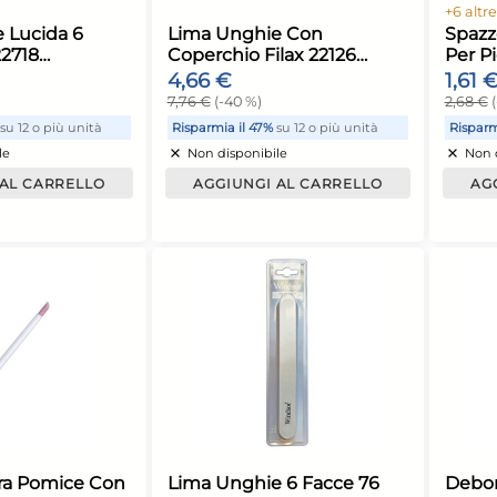
er Unghie Colori Assortiti
Nail Files Colori
 pezzo
pezzo
,32 €
0,72 €
,20 €
(-40 %)
1,20 €
(-40 %)
Non disponibile
Non disponibile
AGGIUNGI AL CARRELLO
AGGIUNGI AL