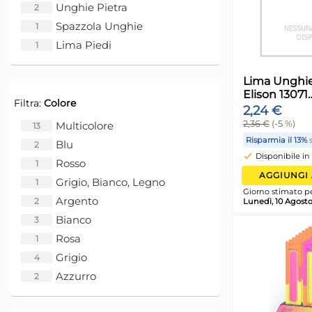
Unghie Pietra
2
Spazzola Unghie
1
G
Lima Piedi
1
L
Filtra:
Colore
Multicolore
13
Blu
2
Rosso
1
Grigio, Bianco, Legno
1
Argento
2
Bianco
3
Rosa
1
L
Grigio
4
E
Azzurro
2
2
2