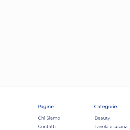
evapellicine + Lima
etablu 43736
,45 €
,41 €
(-40 %)
isparmia il 48%
su 12 o più unità
Non disponibile
AGGIUNGI AL CARRELLO
Pagine
Categorie
Chi Siamo
Beauty
Contatti
Tavola e cucina