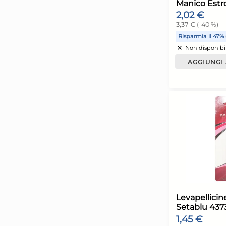
L
F
1
3
R