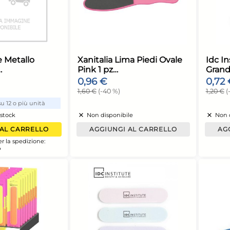
AGGIUNGI AL CARRELLO
AGGIUNGI AL
iorno stimato per la spedizione:
Giorno stimato per l
unedì, 10 Agosto
Lunedì, 10 Agosto
ima Unghie Metallo
Xanitalia Lima 
lison 13071
Pink 1 pz
,24 €
0,96 €
,36 €
(-5 %)
1,60 €
(-40 %)