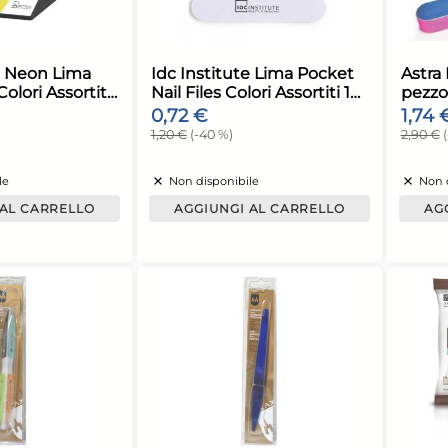
isparmia il 13%
su 12 o più unità
Disponibile in stock
Non disponibile
AGGIUNGI AL CARRELLO
AGGIUNGI AL
iorno stimato per la spedizione:
unedì, 10 Agosto
dc Institute Neon Lima
Idc Institute 