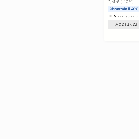
U
M
2
3
R