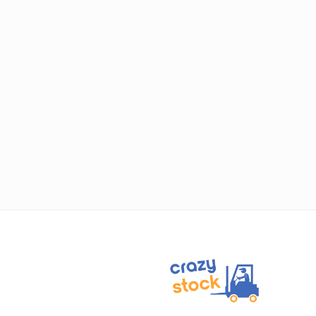
L
S
1
2
R