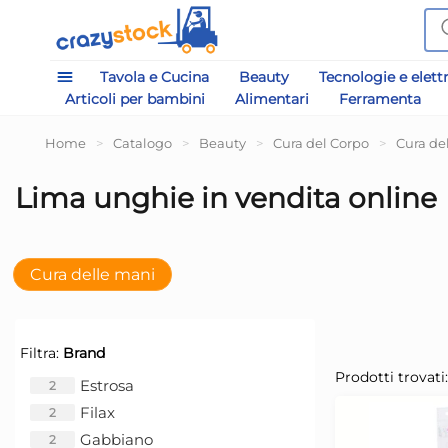
Tavola e Cucina
Beauty
Tecnologie e elett
Articoli per bambini
Alimentari
Ferramenta
Home
>
Catalogo
>
Beauty
>
Cura del Corpo
>
Cura de
Lima unghie in vendita online
Cura delle mani
Filtra:
Brand
Prodotti trovati:
Estrosa
2
Filax
2
Gabbiano
2