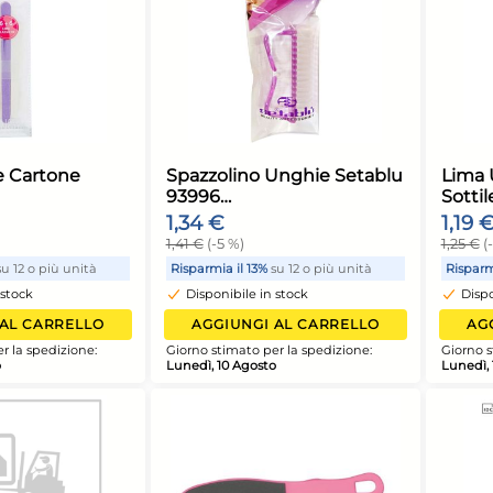
ima Unghie Cartone
Spazzolino Un
lison 13111
93996
,24 €
1,34 €
,36 €
(-5 %)
1,41 €
(-5 %)
isparmia il 13%
su 12 o più unità
Risparmia il 13%
su 1
Disponibile in stock
Disponibile in st