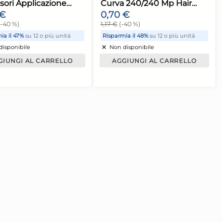
+6 altre varianti
Con
Spazzolino Unghie + Pietra
x 22126
Per Piedi Pomice Aqua
Massagge 5-976
1,61 €
2,68 €
(-40 %)
12 o più unità
Risparmia il 48%
su 12 o più unità
Non disponibile
 CARRELLO
AGGIUNGI AL CARRELLO