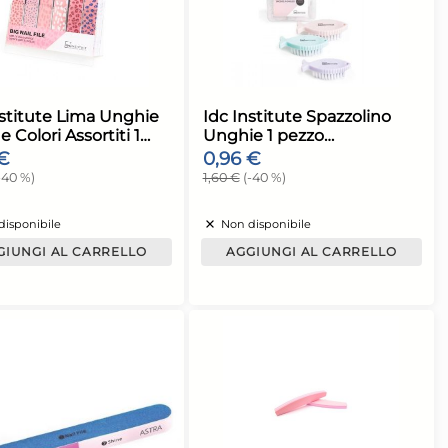
 CARRELLO
AGGIUNGI AL CARRELLO
a spedizione:
Giorno stimato per la spedizione:
Lunedì, 10 Agosto
Piedi Ovale
Idc Institute Lima Unghie
Grande Colori Assortiti 1
pezzo
0,72 €
1,20 €
(-40 %)