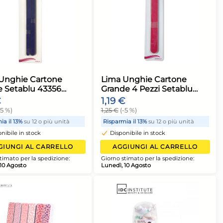
ghie Setablu
Lima Unghie Cartone
Sottile Setablu 43356
1,19 €
1,25 €
(-5 %)
2 o più unità
Risparmia il 13%
su 12 o più unità
ock
Disponibile in stock