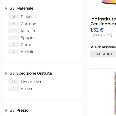
R
Filtra:
Materiale
Plastica
18
Cartone
4
Metallo
G
1
L
Spugna
1
Carta
2
Acciaio
2
Filtra:
Spedizione Gratuita
Non Attiva
28
Attiva
1
I
Filtra:
Prezzo