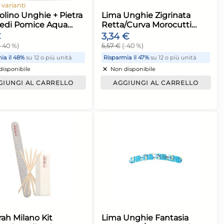
 Assortiti 1
pezzo
1,74 €
2,90 €
(-40 %)
Non disponibile
 CARRELLO
AGGIUNGI AL CARRELLO