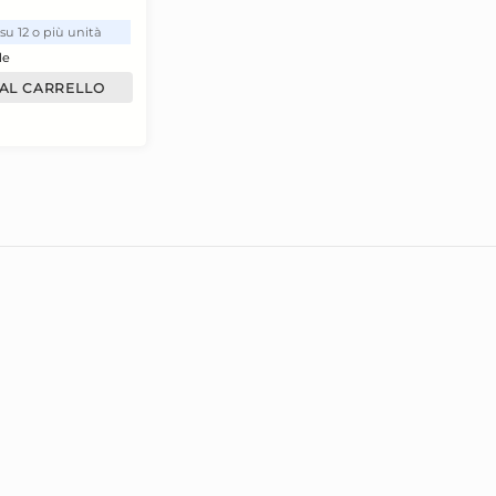
nghie Pietra Pomice Con
Lima Unghie 6
anico Estrosa 7517
Acca Kappa 25
,02 €
5,87 €
,37 €
(-40 %)
9,79 €
(-40 %)
isparmia il 47%
su 12 o più unità
Risparmia il 47%
su 
Non disponibile
Non disponibile
AGGIUNGI AL CARRELLO
AGGIUNGI AL