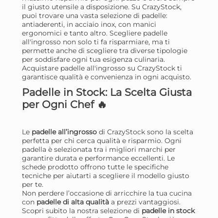
il giusto utensile a disposizione. Su CrazyStock,
puoi trovare una vasta selezione di padelle:
antiaderenti, in acciaio inox, con manici
ergonomici e tanto altro. Scegliere padelle
all'ingrosso non solo ti fa risparmiare, ma ti
permette anche di scegliere tra diverse tipologie
per soddisfare ogni tua esigenza culinaria.
Acquistare padelle all'ingrosso su CrazyStock ti
garantisce qualità e convenienza in ogni acquisto.
Padelle in Stock: La Scelta Giusta
per Ogni Chef 🔥
H&H Padella Ground in
H&
Le
padelle all’ingrosso
di CrazyStock sono la scelta
alluminio con rivestimento
al
perfetta per chi cerca qualità e risparmio. Ogni
antiaderente pfluon cm. 28
pf
18,04 €
15
padella è selezionata tra i migliori marchi per
garantire durata e performance eccellenti. Le
schede prodotto offrono tutte le specifiche
Risparmia il 13%
su 15 o più unità
Risp
tecniche per aiutarti a scegliere il modello giusto
per te.
Disponibile in stock
D
Non perdere l’occasione di arricchire la tua cucina
con
padelle di alta qualità
a prezzi vantaggiosi.
AGGIUNGI AL CARRELLO
Scopri subito la nostra selezione di
padelle in stock