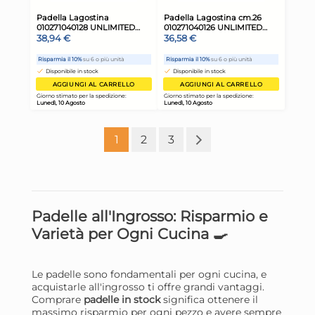
H&H Padella Absolute red in
H&H
1
2
3
alluminio con rivestimento
all
antiaderente pfluon rosso
ant
15,05 €
13
cm. 24
cm.
Padelle all'Ingrosso: Risparmio e
Risparmia il 13%
su 15 o più unità
Risp
Varietà per Ogni Cucina 🍳
Disponibile in stock
D
AGGIUNGI AL CARRELLO
Le padelle sono fondamentali per ogni cucina, e
Giorno stimato per la spedizione:
Gior
acquistarle all'ingrosso ti offre grandi vantaggi.
Lunedì, 10 Agosto
Lune
Comprare
padelle in stock
significa ottenere il
massimo risparmio per ogni pezzo e avere sempre