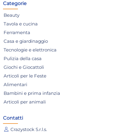
Categorie
Risparmia il 10%
su 6 o più unità
Ris
Disponibile in stock
D
Beauty
AGGIUNGI AL CARRELLO
Tavola e cucina
Giorno stimato per la spedizione:
Gior
Ferramenta
Lunedì, 10 Agosto
Lune
Casa e giardinaggio
Tecnologie e elettronica
Pulizia della casa
Giochi e Giocattoli
Articoli per le Feste
Alimentari
Bambini e prima infanzia
Articoli per animali
Contatti
Padella Tvs MINERALIA
Pad
Grigio cm.28
an
Crazystock S.r.l.s.