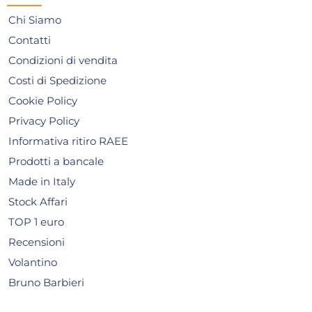
AGGIUNGI AL CARRELLO
Chi Siamo
Giorno stimato per la spedizione:
Gior
Contatti
Lunedì, 10 Agosto
Lune
Condizioni di vendita
Costi di Spedizione
Cookie Policy
Privacy Policy
Informativa ritiro RAEE
Prodotti a bancale
Made in Italy
Stock Affari
TOP 1 euro
Recensioni
Padella Tvs VIRTUS Nero
Pa
Volantino
Antiaderente per induzione
Gri
cm.32
25,15 €
12
Bruno Barbieri