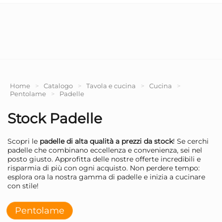
Home
>
Catalogo
>
Tavola e cucina
>
Cucina
>
Pentolame
>
Padelle
Stock Padelle
Scopri le
padelle di alta qualità a prezzi da stock
! Se cerchi
padelle che combinano eccellenza e convenienza, sei nel
posto giusto. Approfitta delle nostre offerte incredibili e
risparmia di più con ogni acquisto. Non perdere tempo:
esplora ora la nostra gamma di padelle e inizia a cucinare
con stile!
Pentolame