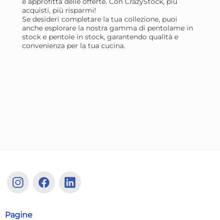
Giorno stimato per la spedizione:
Gior
e approfitta delle offerte. Con CrazyStock, più
Lunedì, 10 Agosto
Lune
acquisti, più risparmi!
Se desideri completare la tua collezione, puoi
anche esplorare la nostra gamma di
pentolame in
stock
e
pentole in stock
, garantendo qualità e
convenienza per la tua cucina.
H&H Padella Ground in
H&
alluminio con antiaderente
al
pfluon marrone cm. 24
pf
15,05 €
13
Risparmia il 13%
su 15 o più unità
Risp
Pagine
Disponibile in stock
D