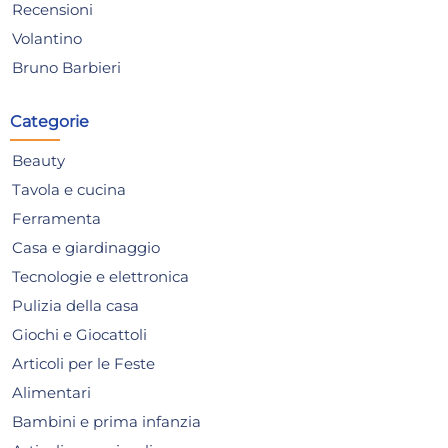
Recensioni
2x
Volantino
Bruno Barbieri
Cerotti Dita 12 Pezzi
Cer
Farmamed 05327 Made In
3 
Categorie
Italy
Mad
7,10 €
6,
7,48 €
(-5 %)
6,31
Beauty
Risparmia il 12%
su 12 o più unità
Risp
Tavola e cucina
Disponibile in stock
D
Ferramenta
Casa e giardinaggio
AGGIUNGI AL CARRELLO
Tecnologie e elettronica
Giorno stimato per la spedizione:
Gior
Lunedì, 10 Agosto
Lune
Pulizia della casa
Giochi e Giocattoli
Articoli per le Feste
Alimentari
Bambini e prima infanzia