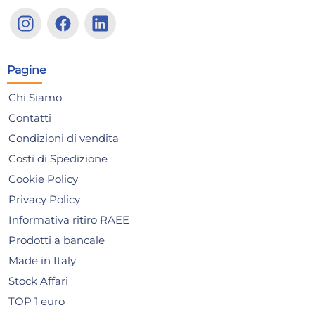
Cerotti Ustioni/Abrasioni 12
Cer
Pezzi Medium Farmamed
Pezzi Xl Far
05329 Made In Italy
Mad
8,84 €
5,7
Pagine
9,31 €
(-5 %)
6,01
Risparmia il 12%
su 12 o più unità
Risp
Chi Siamo
Disponibile in stock
D
Contatti
Condizioni di vendita
AGGIUNGI AL CARRELLO
Costi di Spedizione
Giorno stimato per la spedizione:
Gior
Lunedì, 10 Agosto
Lune
Cookie Policy
Privacy Policy
Informativa ritiro RAEE
Prodotti a bancale
Made in Italy
Stock Affari
TOP 1 euro