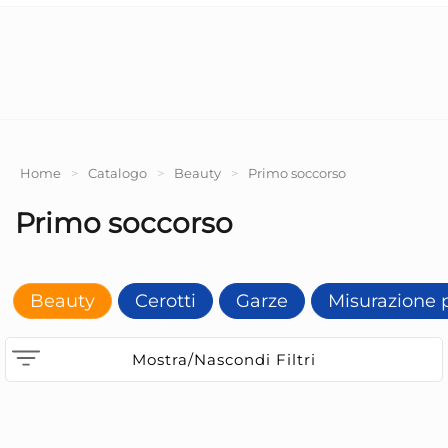
Home
>
Catalogo
>
Beauty
>
Primo soccorso
Primo soccorso
Beauty
Cerotti
Garze
Misurazione 
Mostra/Nascondi Filtri