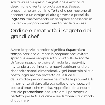
soluzioni salvaspazio magnetiche e articoli di
design che diventano protagonisti. Spesso
Risparmia il 13%
su 15 o più unità
Ris
proponiamo articoli
in offerta
che permettono di
Disponibile in stock
D
accedere a un design di alta gamma a
prezzi da
ingrosso
, trasformando un semplice accessorio in
AGGIUNGI AL CARRELLO
un vero e proprio investimento per la tua casa.
Giorno stimato per la spedizione:
Gior
Ordine e creatività: il segreto dei
Martedì, 11 Agosto
Mart
grandi chef
Avere le spezie in ordine significa
risparmiare
tempo
prezioso durante la preparazione, evitare
sprechi e avere sempre sotto controllo le scorte.
Un’organizzazione visiva stimola la creatività,
invitando a sperimentare nuovi abbinamenti e a
riscoprire sapori dimenticati. Ogni barattolo al suo
posto, ogni aroma protetto dalla luce e
dall'umidità per conservarne intatte le proprietà. È
il momento di dare alla tua collezione di spezie il
posto d'onore che merita. Approfitta della nostra
attuale
promozione
:
acquista
ora il portaspezie
perfetto per la tua cucina e rivoluziona il tuo modo
H&h Porta Spezie Con 6
H&
di cucinare.
Barattoli In Vetro Con Stand
Bar