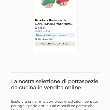
Giorno stimato per la spedizione:
Gior
Martedì, 11 Agosto
Mart
Portaspezie 6 Barattoli In
H&
La nostra selezione di portaspezie
Vetro Assortiti Home
Bar
da cucina in vendita online
(COLORI MISTI)
Sa
15,59 €
21
23,
Esplora una gamma completa di soluzioni pensate
Risparmia il 13%
su 15 o più unità
Ris
per ogni spazio e stile. Dai modelli da parete che