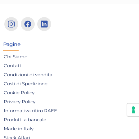
Set 6 Porta Spezie Zest
Set
Coperchio grigio Cc 160
Cop
Trasparente Pasabahce
Tr
16,65 €
16
Pagine
Chi Siamo
Risparmia il 13%
su 15 o più unità
Risp
Contatti
Disponibile in stock
D
Condizioni di vendita
AGGIUNGI AL CARRELLO
Costi di Spedizione
Giorno stimato per la spedizione:
Gior
Martedì, 11 Agosto
Mart
Cookie Policy
Privacy Policy
Informativa ritiro RAEE
Prodotti a bancale
Made in Italy
Stock Affari