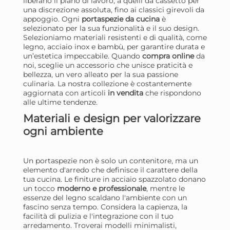
liberano il piano di lavoro, a quelli da cassetto per
Disponibile in stock
D
una discrezione assoluta, fino ai classici girevoli da
appoggio. Ogni
portaspezie da cucina
è
AGGIUNGI AL CARRELLO
selezionato per la sua funzionalità e il suo design.
Giorno stimato per la spedizione:
Gior
Selezioniamo materiali resistenti e di qualità, come
Martedì, 11 Agosto
Mart
legno, acciaio inox e bambù, per garantire durata e
un’estetica impeccabile. Quando
compra online
da
noi, sceglie un accessorio che unisce praticità e
bellezza, un vero alleato per la sua passione
culinaria. La nostra collezione è costantemente
aggiornata con articoli
in vendita
che rispondono
alle ultime tendenze.
Materiali e design per valorizzare
ogni ambiente
Un portaspezie non è solo un contenitore, ma un
elemento d'arredo che definisce il carattere della
tua cucina. Le finiture in acciaio spazzolato donano
Confezione 3 Barattoli Inox
H&
un tocco
moderno e professionale
, mentre le
essenze del legno scaldano l'ambiente con un
barra magnetica Inoxpran
Bar
fascino senza tempo. Considera la capienza, la
Gl3
In 
10,59 €
33
facilità di pulizia e l'integrazione con il tuo
arredamento. Troverai modelli minimalisti,
43,