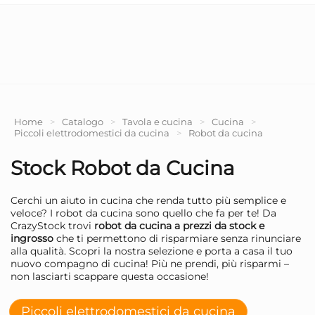
Home
>
Catalogo
>
Tavola e cucina
>
Cucina
>
Piccoli elettrodomestici da cucina
>
Robot da cucina
Stock Robot da Cucina
Cerchi un aiuto in cucina che renda tutto più semplice e
veloce? I robot da cucina sono quello che fa per te! Da
CrazyStock trovi
robot da cucina a prezzi da stock e
ingrosso
che ti permettono di risparmiare senza rinunciare
alla qualità. Scopri la nostra selezione e porta a casa il tuo
nuovo compagno di cucina! Più ne prendi, più risparmi –
non lasciarti scappare questa occasione!
Piccoli elettrodomestici da cucina