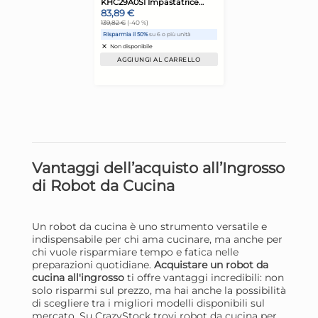
Melchioni Maxima New
Ke
Impastatrice planetaria 5L
Ba
Sbattitore con base 1000 W
Imp
85,48 €
58
Bianco
12
125,71 €
(-32 %)
Risparmia il 47%
su 12 o più unità
Ris
Disponibile in stock
D
AGGIUNGI AL CARRELLO
Vantaggi dell’acquisto all’Ingrosso
Giorno stimato per la spedizione:
Gior
di Robot da Cucina
Lunedì, 10 Agosto
Lune
Un robot da cucina è uno strumento versatile e
indispensabile per chi ama cucinare, ma anche per
chi vuole risparmiare tempo e fatica nelle
preparazioni quotidiane.
Acquistare un robot da
cucina all'ingrosso
ti offre vantaggi incredibili: non
solo risparmi sul prezzo, ma hai anche la possibilità
di scegliere tra i migliori modelli disponibili sul
mercato. Su CrazyStock trovi robot da cucina per