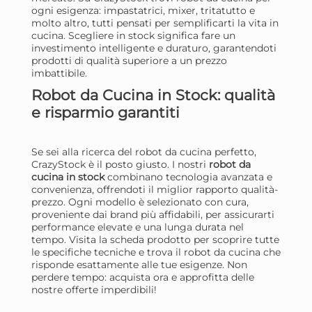
ogni esigenza: impastatrici, mixer, tritatutto e
molto altro, tutti pensati per semplificarti la vita in
cucina. Scegliere in stock significa fare un
investimento intelligente e duraturo, garantendoti
prodotti di qualità superiore a un prezzo
imbattibile.
Kenwood KAX950ME
Ke
Accessorio tritacarne per
Acc
Robot da Cucina in Stock: qualità
impastatrici planetarie in
imp
e risparmio garantiti
160,73 €
10
metallo
Risparmia il 10%
su 6 o più unità
Ris
Se sei alla ricerca del robot da cucina perfetto,
CrazyStock è il posto giusto. I nostri
robot da
Disponibile in stock
D
cucina in stock
combinano tecnologia avanzata e
convenienza, offrendoti il miglior rapporto qualità-
AGGIUNGI AL CARRELLO
prezzo. Ogni modello è selezionato con cura,
Giorno stimato per la spedizione:
Gior
proveniente dai brand più affidabili, per assicurarti
Lunedì, 10 Agosto
Lune
performance elevate e una lunga durata nel
tempo. Visita la scheda prodotto per scoprire tutte
le specifiche tecniche e trova il robot da cucina che
risponde esattamente alle tue esigenze. Non
perdere tempo: acquista ora e approfitta delle
nostre offerte imperdibili!