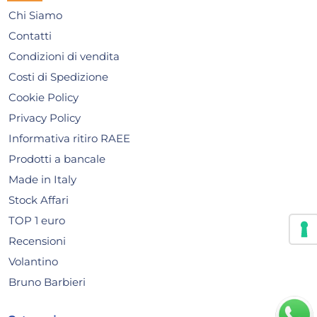
Chi Siamo
Contatti
Condizioni di vendita
Costi di Spedizione
Cookie Policy
Privacy Policy
Informativa ritiro RAEE
Prodotti a bancale
Made in Italy
Ninja Robot cucina DETECT
Bl
Stock Affari
3in1 Black
Bla
TOP 1 euro
136,88 €
55
Recensioni
228,13 €
(-40 %)
92,1
Volantino
Risparmia il 50%
su 6 o più unità
Ris
Bruno Barbieri
Non disponibile
N
AGGIUNGI AL CARRELLO