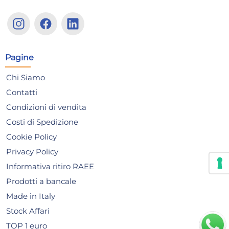
Non disponibile
N
AGGIUNGI AL CARRELLO
Pagine
Chi Siamo
Contatti
Condizioni di vendita
Costi di Spedizione
Cookie Policy
Privacy Policy
Informativa ritiro RAEE
Prodotti a bancale
+8 altre varianti
+8 a
Maurer scarpe Capua Alte
Ma
Made in Italy
Pelle Pigmentata
Pe
Stock Affari
Idrorepellente S3 Misura 38
Idr
19,23 €
17
TOP 1 euro