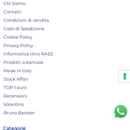
Plastica
Rub
Chi Siamo
1,86 €
44
Contatti
3,10 €
(-40 %)
74,1
Condizioni di vendita
Risparmia il 45%
su 8 o più unità
Ris
Costi di Spedizione
Non disponibile
N
Cookie Policy
Privacy Policy
AGGIUNGI AL CARRELLO
Informativa ritiro RAEE
Prodotti a bancale
Made in Italy
Stock Affari
TOP 1 euro
Recensioni
Volantino
Bruno Barbieri
Categorie