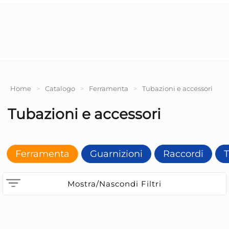
Home
>
Catalogo
>
Ferramenta
>
Tubazioni e accessori
Tubazioni e accessori
Ferramenta
Guarnizioni
Raccordi
T
Mostra/Nascondi Filtri