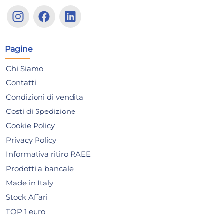
Guarnizioni idrauliche Idro
Gua
Bric, modello P0441A, colore
Bri
Verde, per connessioni sicure
Ver
0,74 €
0,
Pagine
e resistenti
dur
Risparmia il 10%
su 6 o più unità
Ris
Chi Siamo
Disponibile in stock
D
Contatti
Condizioni di vendita
AGGIUNGI AL CARRELLO
Costi di Spedizione
Giorno stimato per la spedizione:
Gior
Martedì, 11 Agosto
Mart
Cookie Policy
Privacy Policy
Informativa ritiro RAEE
Prodotti a bancale
Made in Italy
Stock Affari
TOP 1 euro