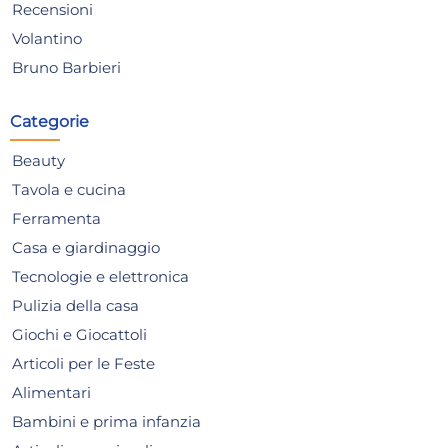
Recensioni
Volantino
Bruno Barbieri
Guarnizioni idrauliche Idro
Gua
Bric, modello P0381, colore
Bri
Categorie
Grigio, per una tenuta
Ner
1,01 €
1,
affidabile in impianti idrici
eff
Beauty
Risparmia il 10%
su 6 o più unità
Ris
Tavola e cucina
Disponibile in stock
D
Ferramenta
Casa e giardinaggio
AGGIUNGI AL CARRELLO
Tecnologie e elettronica
Giorno stimato per la spedizione:
Gior
Martedì, 11 Agosto
Mart
Pulizia della casa
Giochi e Giocattoli
Articoli per le Feste
Alimentari
Bambini e prima infanzia