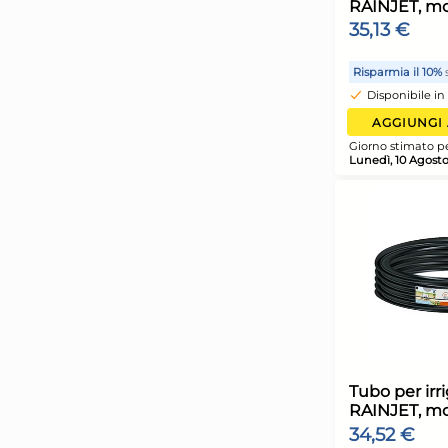
T
A
R
G
L