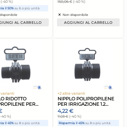
azione Claber
Tubo per irrigazione Claber
llo 90350,
RAINJET, modello 90355,
one ottimale
per sistemi di irrigazione
21,85 €
efficaci
6 o più unità
Risparmia il 10%
su 6 o più unità
ock
Disponibile in stock
 CARRELLO
AGGIUNGI AL CARRELLO
a spedizione:
Giorno stimato per la spedizione:
Lunedì, 10 Agosto