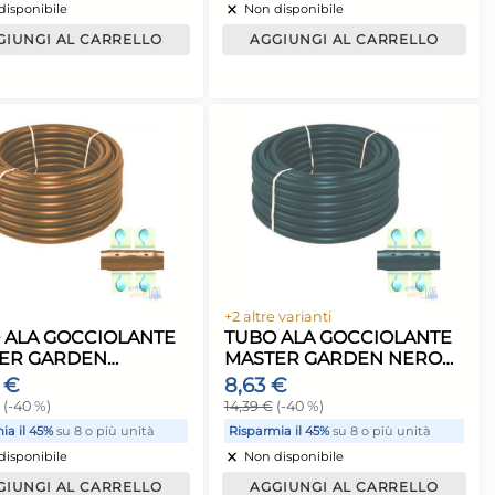
azione Claber
Zibro Pompa sifone
llo 90395,
Elettrica con autostop
irrigazione
12,02 €
20,03 €
(-40 %)
6 o più unità
Risparmia il 50%
su 6 o più unità
ock
Non disponibile
 CARRELLO
AGGIUNGI AL CARRELLO
a spedizione: