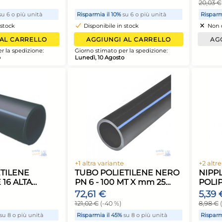
ubo per irrigazione Claber
Tubo per irrig
AINJET, modello 90351,
RAINJET, mode
er sistemi di irrigazione
per un'irrigazi
5,13 €
21,31 €
ffidabili
e duratura
isparmia il 10%
su 6 o più unità
Risparmia il 10%
su 
Disponibile in stock
Disponibile in st
AGGIUNGI AL CARRELLO
AGGIUNGI AL
iorno stimato per la spedizione:
Giorno stimato per l
unedì, 10 Agosto
Lunedì, 10 Agosto