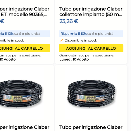
llo 69002
90373 nero
rancio, per
15,42 €
irrigazione
6 o più unità
Risparmia il 10%
su 6 o più unità
ock
Disponibile in stock
 CARRELLO
AGGIUNGI AL CARRELLO
a spedizione:
Giorno stimato per la spedizione:
Lunedì, 10 Agosto