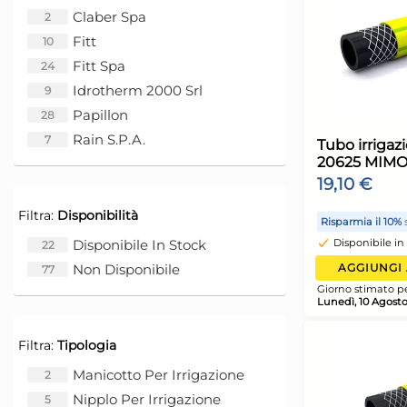
Claber Spa
2
Fitt
10
Fitt Spa
24
Idrotherm 2000 Srl
9
Papillon
28
Rain S.p.a.
7
Filtra:
Disponibilità
Disponibile In Stock
22
Non Disponibile
77
T
2
1
Filtra:
Tipologia
Manicotto Per Irrigazione
2
R
Nipplo Per Irrigazione
5