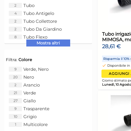
Tubo
2
Tubo Antigelo
4
G
Tubo Collettore
2
L
Tubo Da Giardino
2
Tubo Flexo
8
Mostra altri
Tubo Gocciolante
4
Tubo Irrigazione
27
Filtra:
Colore
Tubo Nts
13
Tubo Papillon
9
Verde, Nero
9
Tubo Per Irrorazione
2
Nero
20
Tubo Polietilene
9
Arancio
2
Tubo Pompe Idriche
2
Verde
21
Tubo Refittex
4
Giallo
27
T
Trasparente
9
M
Grigio
10
3
2
Multicolore
1
g