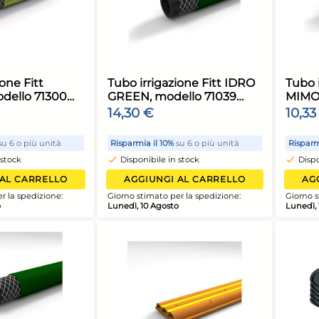
AGGIUNGI AL CARRELLO
AGGIUNGI AL
iorno stimato per la spedizione:
Giorno stimato per l
unedì, 10 Agosto
Lunedì, 10 Agosto
ubo irrigazione Fitt
Tubo irrigazio
IMOSA, modello 71300
GREEN, modell
0625, colore Giallo, per
20625, colore V
8,61 €
14,30 €
iardinaggio e irrigazione
irrigazione eco