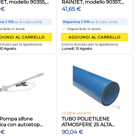
azione Claber
Tubo per irrigazione Claber
llo 90370,
RAINJET, modello 90365,
irrigazione
per un'irrigazione ottimale
12,93 €
e duratura
6 o più unità
Risparmia il 10%
su 6 o più unità
ock
Disponibile in stock
 CARRELLO
AGGIUNGI AL CARRELLO
a spedizione:
Giorno stimato per la spedizione:
Lunedì, 10 Agosto