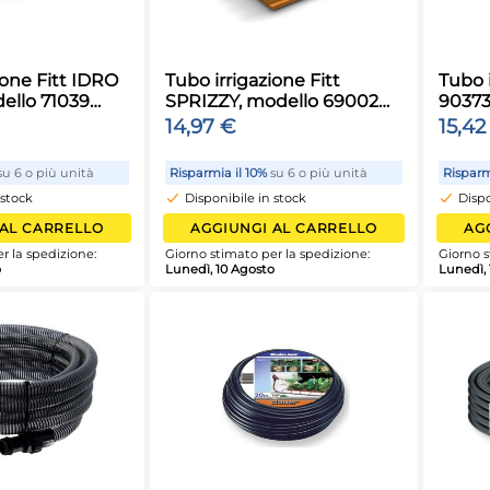
pratica
isparmia il 10%
su 6 o più unità
Risparmia il 10%
su 
Disponibile in stock
Disponibile in st
AGGIUNGI AL CARRELLO
AGGIUNGI AL
iorno stimato per la spedizione:
Giorno stimato per l
unedì, 10 Agosto
Lunedì, 10 Agosto
ubo irrigazione Fitt IDRO
Tubo irrigazion