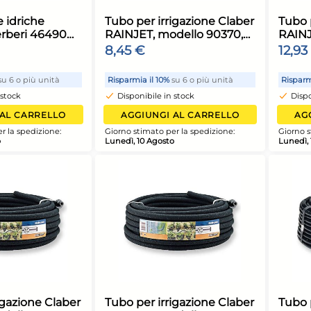
REEN, modello 71039
SPRIZZY, mode
0615, colore Verde, per
00022, colore A
,09 €
14,97 €
rrigazione ecologica e
giardinaggio e 
ratica
isparmia il 10%
su 6 o più unità
Risparmia il 10%
su 
Disponibile in stock
Disponibile in st
AGGIUNGI AL CARRELLO
AGGIUNGI AL
iorno stimato per la spedizione:
Giorno stimato per l
unedì, 10 Agosto
Lunedì, 10 Agosto