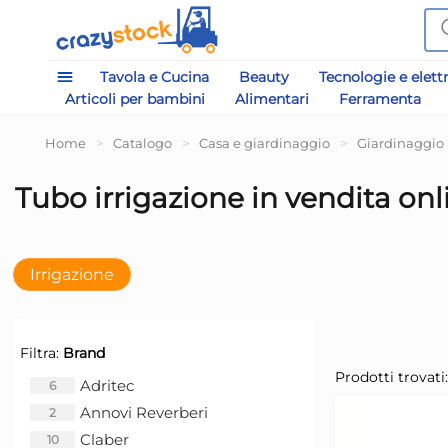
Tavola e Cucina
Beauty
Tecnologie e elett
Articoli per bambini
Alimentari
Ferramenta
Home
>
Catalogo
>
Casa e giardinaggio
>
Giardinaggio
Tubo irrigazione in vendita onl
Irrigazione
Filtra:
Brand
Prodotti trovati:
Adritec
6
Annovi Reverberi
2
Claber
10