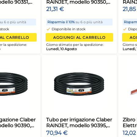
ubo pompe idriche
Tubo per irrig
nnovi Reverberi 46490
RAINJET, mode
per sistemi di 
28,00 €
8,45 €
efficaci
isparmia il 10%
su 6 o più unità
Risparmia il 10%
su 
Disponibile in stock
Disponibile in st
AGGIUNGI AL CARRELLO
AGGIUNGI AL
iorno stimato per la spedizione:
Giorno stimato per l
unedì, 10 Agosto
Lunedì, 10 Agosto