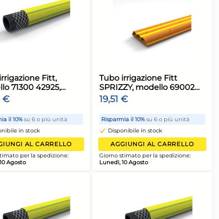
e Fitt 71300
Tubo irrigazione Fitt,
Giallo
modello 71300 42925,
colore Giallo, per
50,29 €
giardinaggio e irrigazione
6 o più unità
Risparmia il 10%
su 6 o più unità
ock
Disponibile in stock