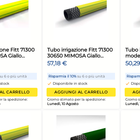
ubo irrigazione Fitt 71300
Tubo irrigazion
0625 MIMOSA Giallo
30650 MIMOSA 
9,10 €
57,18 €
isparmia il 10%
su 6 o più unità
Risparmia il 10%
su 
Disponibile in stock
Disponibile in st