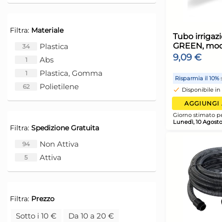
R
Filtra:
Materiale
Plastica
34
G
Abs
1
L
Plastica, Gomma
1
Polietilene
62
Filtra:
Spedizione Gratuita
Non Attiva
94
Attiva
5
Filtra:
Prezzo
T
Sotto i 10 €
Da 10 a 20 €