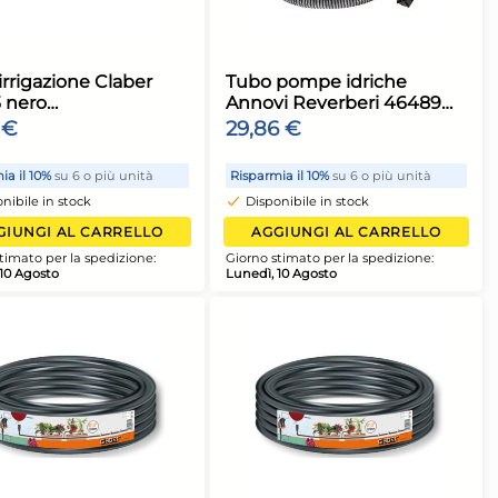
colorato
6 o più unità
Risparmia il 10%
su 6 o più unità
ock
Disponibile in stock
 CARRELLO
AGGIUNGI AL CARRELLO
a spedizione:
Giorno stimato per la spedizione:
Lunedì, 10 Agosto
e Fitt
Tubo irrigazione Claber