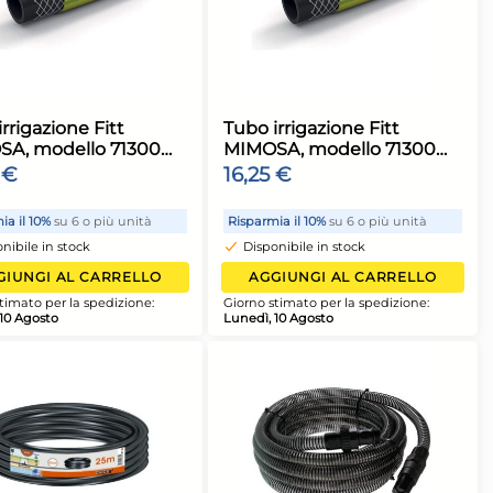
 CARRELLO
AGGIUNGI AL CARRELLO
a spedizione:
Giorno stimato per la spedizione:
Lunedì, 10 Agosto
ne Fitt IDRO
Tubo irrigazione Fitt
o 71039
MIMOSA, modello 71300
erde, per
16625, colore Giallo, per
10,33 €
logica e
giardinaggio pratico e