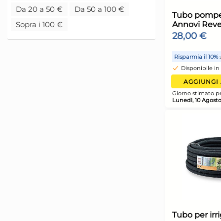
G
Da 20 a 50 €
Da 50 a 100 €
2
9
i
Sopra i 100 €
p
R
G
L