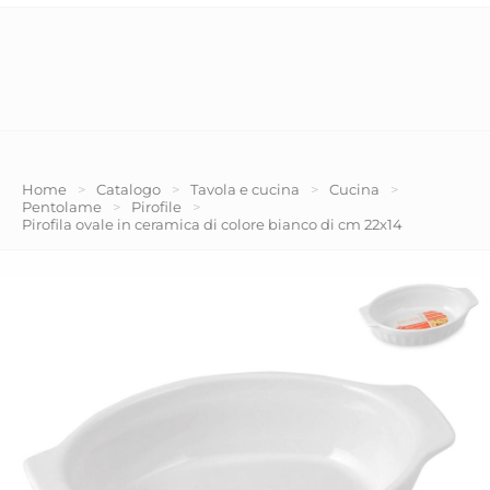
Home
>
Catalogo
>
Tavola e cucina
>
Cucina
>
Pentolame
>
Pirofile
>
Pirofila ovale in ceramica di colore bianco di cm 22x14