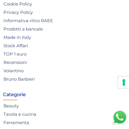
Cookie Policy
Privacy Policy
Informativa ritiro RAEE
Prodotti a bancale
Made in Italy
Stock Affari
TOP 1 euro
Recensioni
Confezione di 2 vassoi in
Mac
cartone di forma
Tr
Volantino
rettangolare di cm 43x33
Bis
3,96 €
22
Bruno Barbieri
29,
Categorie
Risparmia il 13%
su 15 o più unità
Ris
Disponibile in stock
D
Beauty
AGGIUNGI AL CARRELLO
Tavola e cucina
Giorno stimato per la spedizione:
Gior
Ferramenta
Lunedì, 10 Agosto
Lune