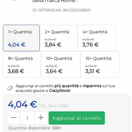
della marca Home .
ID: 197399
|
EAN: 8003512198519
1+ Quantità
2+ Quantità
4+ Quantità
4,04 €
4,04 €
4,04 €
3,84 €
3,76 €
8+ Quantità
10+ Quantità
15+ Quantità
4,04 €
4,04 €
4,04 €
3,68 €
3,64 €
3,51 €
Aggiungi al carrello
più quantità
e
risparmia
sul tuo
acquisto grazie a
CrazyStock
!
4,04 €
/ Pz. (Inc. IVA)
Aggiungi al carrello
Quantità disponibile:
100+