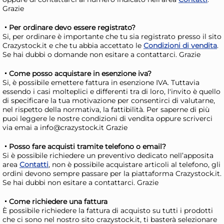
AGGIUNGI AL CARRELLO
Grazie
Giorno stimato per la spedizione:
Gior
Per ordinare devo essere registrato?
Lunedì, 10 Agosto
Lune
Si, per ordinare è importante che tu sia registrato presso il sito
Crazystock.it e che tu abbia accettato le
Condizioni di vendita
.
Se hai dubbi o domande non esitare a contattarci. Grazie
Come posso acquistare in esenzione iva?
Si, è possibile emettere fattura in esenzione IVA. Tuttavia
essendo i casi molteplici e differenti tra di loro, l'invito è quello
di specificare la tua motivazione per consentirci di valutarne,
nel rispetto della normativa, la fattibilità. Per saperne di più
puoi leggere le nostre condizioni di vendita oppure scriverci
via emai a info@crazystock.it Grazie
Posso fare acquisti tramite telefono o email?
Si è possibile richiedere un preventivo dedicato nell’apposita
area
Contatti
, non è possibile acquistare articoli al telefono, gli
Guardini Pirofila COOTC3
Gua
ordini devono sempre passare per la piattaforma Crazystock.it.
Bianco
(3
Se hai dubbi non esitare a contattarci. Grazie
CO
7,11 €
9,
Come richiedere una fattura
È possibile richiedere la fattura di acquisto su tutti i prodotti
che ci sono nel nostro sito crazystock.it, ti basterà selezionare