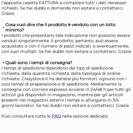
Risparmia il 10%
su 6 o più unità
Ris
l’apposita casetta FATTURA e compilare tutti i dati necessari
richiesti. Se hai dubbi o domande non esitare a contattarci.
Disponibile in stock
D
Grazie
AGGIUNGI AL CARRELLO
Cosa vuol dire che il prodotto è venduto con un lotto
Giorno stimato per la spedizione:
Gior
minimo?
Lunedì, 10 Agosto
Lune
I prodotti che presentano tale indicazione non possono essere
venduti singolarmente. Il prodotto, pertanto, può essere
acquistato o con il numero di pezzi indicati, o eventualmente,
con suoi multipli. Se hai dubbi non esitare a contattarci. Grazie
Quali sono i tempi di consegna?
I tempi di spedizione dipendono dal tipo di spedizione
richiesta, dalla quantità richiesta, dalla tipologia di ordine
richiesto. Crazystock.it ha detiene più fornitori, ognuno con i
suoi tempi di preparazione e di spedizione. Mediamente la
consegna con corriere espresso avviene in 24/48 h per tutti gli
articoli già disponibili in magazzino, mentre per gli articoli
presenti nei magazzini esterni i tempi si allungano in 3/4
giorni lavorativi. Se hai dubbi non esitare a contattarci. Grazie
Pirofila Guardini COTC22
Pir
Puoi consultare tutte le
FAQ
nella sezione dedicata.
Bianco, 22 x 25 cm
Bi