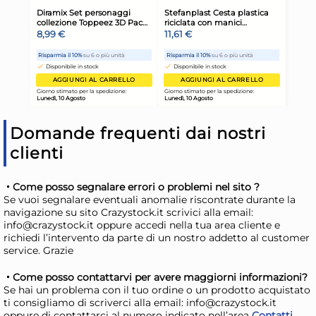
Lunedì, 10 Agosto
Lune
Domande frequenti dai nostri
clienti
Come posso segnalare errori o problemi nel sito ?
Se vuoi segnalare eventuali anomalie riscontrate durante la
Guardini Pirofila COTC7A
Gua
navigazione su sito Crazystock.it scrivici alla email:
Bianco, 30 x 18 cm
tor
info@crazystock.it oppure accedi nella tua area cliente e
richiedi l’intervento da parte di un nostro addetto al customer
7,73 €
8,
service. Grazie
Come posso contattarvi per avere maggiorni informazioni?
Risparmia il 10%
su 6 o più unità
Ris
Se hai un problema con il tuo ordine o un prodotto acquistato
Disponibile in stock
D
ti consigliamo di scriverci alla email: info@crazystock.it
oppure di contattarci al numero indicato nell’area
Contatti
.