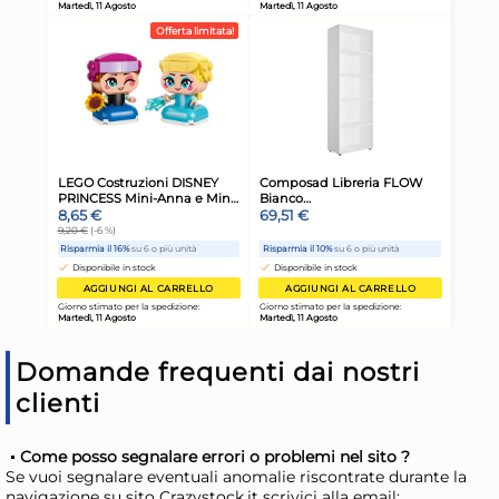
Stampo in alluminio budino
St
ovale Fest cm 10x7×4 h.
qu
3,34 €
3,
Risparmia il 13%
su 15 o più unità
Risp
Disponibile in stock
D
AGGIUNGI AL CARRELLO
Giorno stimato per la spedizione:
Gior
Martedì, 11 Agosto
Mart
Domande frequenti dai nostri
clienti
Come posso segnalare errori o problemi nel sito ?
Se vuoi segnalare eventuali anomalie riscontrate durante la
navigazione su sito Crazystock.it scrivici alla email: