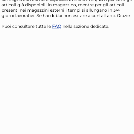
articoli già disponibili in magazzino, mentre per gli articoli
presenti nei magazzini esterni i tempi si allungano in 3/4
giorni lavorativi. Se hai dubbi non esitare a contattarci. Grazie
Puoi consultare tutte le
FAQ
nella sezione dedicata.
Stampo per budino in
Gu
alluminio, forma pandoro
Bud
cm 21x h16
Me
11,51 €
12
Risparmia il 13%
su 15 o più unità
Risp
Disponibile in stock
D
AGGIUNGI AL CARRELLO
Giorno stimato per la spedizione:
Gior
Martedì, 11 Agosto
Mart