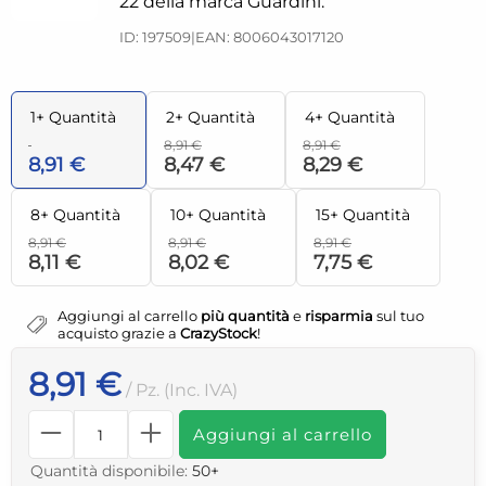
22 della marca Guardini.
ID: 197509
|
EAN: 8006043017120
1+ Quantità
2+ Quantità
4+ Quantità
8,91 €
8,91 €
8,91 €
8,47 €
8,29 €
8+ Quantità
10+ Quantità
15+ Quantità
8,91 €
8,91 €
8,91 €
8,11 €
8,02 €
7,75 €
Aggiungi al carrello
più quantità
e
risparmia
sul tuo
acquisto grazie a
CrazyStock
!
8,91 €
/ Pz. (Inc. IVA)
Aggiungi al carrello
Quantità disponibile:
50+