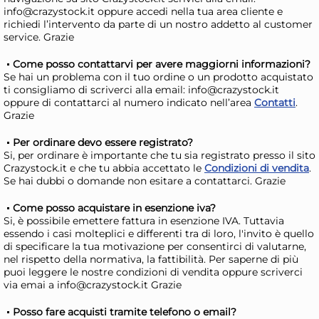
info@crazystock.it oppure accedi nella tua area cliente e
richiedi l’intervento da parte di un nostro addetto al customer
service. Grazie
Come posso contattarvi per avere maggiorni informazioni?
Stampo in alluminio budino
Stampo H
Se hai un problema con il tuo ordine o un prodotto acquistato
conica liscio cm 8×5 h.
bud
ti consigliamo di scriverci alla email: info@crazystock.it
oppure di contattarci al numero indicato nell’area
Contatti
.
22
3,40 €
6,
Grazie
Per ordinare devo essere registrato?
Risparmia il 13%
su 15 o più unità
Risp
Si, per ordinare è importante che tu sia registrato presso il sito
Crazystock.it e che tu abbia accettato le
Condizioni di vendita
.
Disponibile in stock
D
Se hai dubbi o domande non esitare a contattarci. Grazie
AGGIUNGI AL CARRELLO
Come posso acquistare in esenzione iva?
Giorno stimato per la spedizione:
Gior
Si, è possibile emettere fattura in esenzione IVA. Tuttavia
Martedì, 11 Agosto
Mart
essendo i casi molteplici e differenti tra di loro, l'invito è quello
di specificare la tua motivazione per consentirci di valutarne,
nel rispetto della normativa, la fattibilità. Per saperne di più
puoi leggere le nostre condizioni di vendita oppure scriverci
via emai a info@crazystock.it Grazie
Posso fare acquisti tramite telefono o email?