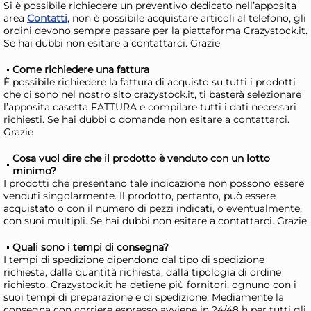
Si è possibile richiedere un preventivo dedicato nell’apposita
area
Contatti
, non è possibile acquistare articoli al telefono, gli
ordini devono sempre passare per la piattaforma Crazystock.it.
Se hai dubbi non esitare a contattarci. Grazie
Come richiedere una fattura
È possibile richiedere la fattura di acquisto su tutti i prodotti
che ci sono nel nostro sito crazystock.it, ti basterà selezionare
Stampo Vespa budino
St
l’apposita casetta FATTURA e compilare tutti i dati necessari
richiesti. Se hai dubbi o domande non esitare a contattarci.
antiaderente margherita
an
Grazie
con tappo Cm 24
co
8,08 €
9,
Cosa vuol dire che il prodotto è venduto con un lotto
minimo?
Risparmia il 13%
su 15 o più unità
Risp
I prodotti che presentano tale indicazione non possono essere
venduti singolarmente. Il prodotto, pertanto, può essere
Disponibile in stock
D
acquistato o con il numero di pezzi indicati, o eventualmente,
con suoi multipli. Se hai dubbi non esitare a contattarci. Grazie
AGGIUNGI AL CARRELLO
Giorno stimato per la spedizione:
Gior
Quali sono i tempi di consegna?
Martedì, 11 Agosto
Mart
I tempi di spedizione dipendono dal tipo di spedizione
richiesta, dalla quantità richiesta, dalla tipologia di ordine
richiesto. Crazystock.it ha detiene più fornitori, ognuno con i
suoi tempi di preparazione e di spedizione. Mediamente la
consegna con corriere espresso avviene in 24/48 h per tutti gli