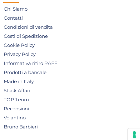
Giorno stimato per la spedizione:
Gior
Martedì, 11 Agosto
Mart
Chi Siamo
Contatti
Condizioni di vendita
Costi di Spedizione
Cookie Policy
Privacy Policy
Informativa ritiro RAEE
Prodotti a bancale
Made in Italy
Stock Affari
TOP 1 euro
Recensioni
Volantino
Bruno Barbieri