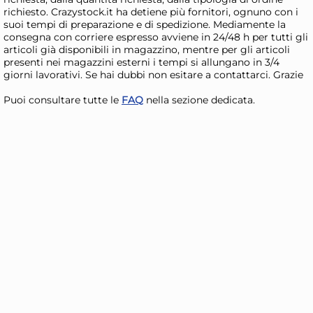
Giorno stimato per la spedizione:
Gior
richiesto. Crazystock.it ha detiene più fornitori, ognuno con i
Lunedì, 10 Agosto
Lune
suoi tempi di preparazione e di spedizione. Mediamente la
consegna con corriere espresso avviene in 24/48 h per tutti gli
articoli già disponibili in magazzino, mentre per gli articoli
presenti nei magazzini esterni i tempi si allungano in 3/4
giorni lavorativi. Se hai dubbi non esitare a contattarci. Grazie
Puoi consultare tutte le
FAQ
nella sezione dedicata.
Guardini, Stampo ciambella
Se
Ø 25 cm, Acciaio con
3 p
rivestimento antiaderente
11,34 €
2,
SILVER ELEGANCE Grigio
Risparmia il 10%
su 6 o più unità
Ris
Disponibile in stock
D