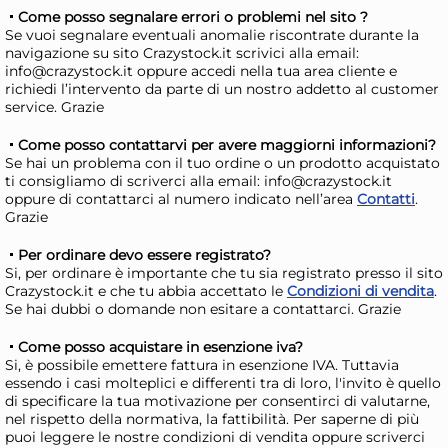
Come posso segnalare errori o problemi nel sito ?
Se vuoi segnalare eventuali anomalie riscontrate durante la
navigazione su sito Crazystock.it scrivici alla email:
info@crazystock.it oppure accedi nella tua area cliente e
richiedi l’intervento da parte di un nostro addetto al customer
service. Grazie
Come posso contattarvi per avere maggiorni informazioni?
Se hai un problema con il tuo ordine o un prodotto acquistato
ti consigliamo di scriverci alla email: info@crazystock.it
Stampo Agnelli ciambella in
Stampo Ag
oppure di contattarci al numero indicato nell’area
Contatti
.
Grazie
alluminio con tubo family
allu
Cm 24
Cm
16,86 €
18
Per ordinare devo essere registrato?
Si, per ordinare è importante che tu sia registrato presso il sito
Crazystock.it e che tu abbia accettato le
Condizioni di vendita
.
Risparmia il 13%
su 15 o più unità
Risp
Se hai dubbi o domande non esitare a contattarci. Grazie
Disponibile in stock
D
Come posso acquistare in esenzione iva?
Si, è possibile emettere fattura in esenzione IVA. Tuttavia
AGGIUNGI AL CARRELLO
essendo i casi molteplici e differenti tra di loro, l'invito è quello
Giorno stimato per la spedizione:
Gior
di specificare la tua motivazione per consentirci di valutarne,
Lunedì, 10 Agosto
Lune
nel rispetto della normativa, la fattibilità. Per saperne di più
puoi leggere le nostre condizioni di vendita oppure scriverci