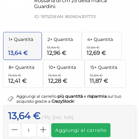
Rossana di cm 25 della marca
Guardini.
ID: 197521
|
EAN: 8006043017113
1+ Quantità
2+ Quantità
4+ Quantità
13,64 €
13,64 €
13,64 €
12,96 €
12,69 €
8+ Quantità
10+ Quantità
15+ Quantità
13,64 €
13,64 €
13,64 €
12,41 €
12,28 €
11,87 €
Aggiungi al carrello
più quantità
e
risparmia
sul tuo
acquisto grazie a
CrazyStock
!
13,64 €
/ Pz. (Inc. IVA)
Aggiungi al carrello