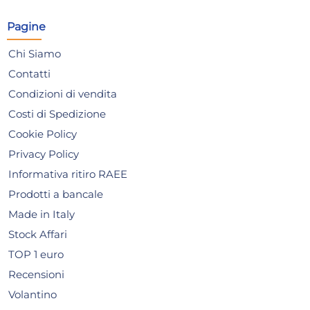
Risparmia il 13%
su 15 o più unità
Ris
Pagine
Disponibile in stock
D
AGGIUNGI AL CARRELLO
Chi Siamo
Giorno stimato per la spedizione:
Gior
Contatti
Lunedì, 10 Agosto
Lune
Condizioni di vendita
Costi di Spedizione
Cookie Policy
Privacy Policy
Informativa ritiro RAEE
Prodotti a bancale
Made in Italy
Stock Affari
TOP 1 euro
Recensioni
Volantino