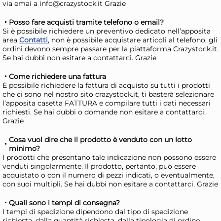
via emai a info@crazystock.it Grazie
Posso fare acquisti tramite telefono o email?
Si è possibile richiedere un preventivo dedicato nell’apposita
area
Contatti
, non è possibile acquistare articoli al telefono, gli
ordini devono sempre passare per la piattaforma Crazystock.it.
Se hai dubbi non esitare a contattarci. Grazie
Come richiedere una fattura
È possibile richiedere la fattura di acquisto su tutti i prodotti
che ci sono nel nostro sito crazystock.it, ti basterà selezionare
l’apposita casetta FATTURA e compilare tutti i dati necessari
richiesti. Se hai dubbi o domande non esitare a contattarci.
Grazie
Stampo Agnelli ciambella in
Gu
alluminio con tubo family
di
Cosa vuol dire che il prodotto è venduto con un lotto
Cm 30
per
minimo?
28,67 €
12
I prodotti che presentano tale indicazione non possono essere
Sup
36,75 €
(-22 %)
venduti singolarmente. Il prodotto, pertanto, può essere
Ner
acquistato o con il numero di pezzi indicati, o eventualmente,
Risparmia il 34%
su 15 o più unità
Risp
con suoi multipli. Se hai dubbi non esitare a contattarci. Grazie
Disponibile in stock
D
Quali sono i tempi di consegna?
AGGIUNGI AL CARRELLO
I tempi di spedizione dipendono dal tipo di spedizione
richiesta, dalla quantità richiesta, dalla tipologia di ordine