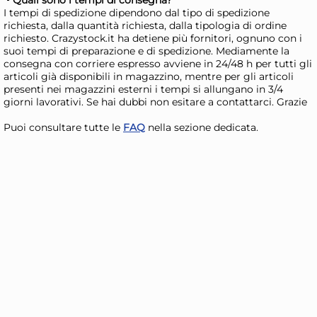
Disponibile in stock
D
I tempi di spedizione dipendono dal tipo di spedizione
richiesta, dalla quantità richiesta, dalla tipologia di ordine
AGGIUNGI AL CARRELLO
richiesto. Crazystock.it ha detiene più fornitori, ognuno con i
Giorno stimato per la spedizione:
Gior
suoi tempi di preparazione e di spedizione. Mediamente la
Lunedì, 10 Agosto
Lune
consegna con corriere espresso avviene in 24/48 h per tutti gli
articoli già disponibili in magazzino, mentre per gli articoli
presenti nei magazzini esterni i tempi si allungano in 3/4
giorni lavorativi. Se hai dubbi non esitare a contattarci. Grazie
Puoi consultare tutte le
FAQ
nella sezione dedicata.
24x
ARC Bicchieri Summer Pop
AR
in vetro colorato giallo cl. 40
in 
40
61,32 €
61
90,18 €
(-32 %)
90,1