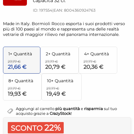
capacità 32 cl.
ID: 197554
|
EAN: 8004360924763
Made in Italy. Bormioli Rocco esporta i suoi prodotti verso
più di 100 paesi al mondo e rappresenta una delle realtà
vetrarie di maggior rilievo nel panorama internazionale.
1+ Quantità
2+ Quantità
4+ Quantità
27,77 €
27,77 €
27,77 €
21,66 €
20,79 €
20,36 €
8+ Quantità
10+ Quantità
27,77 €
27,77 €
19,93 €
19,49 €
Aggiungi al carrello
più quantità
e
risparmia
sul tuo
acquisto grazie a
CrazyStock
!
22%
SCONTO