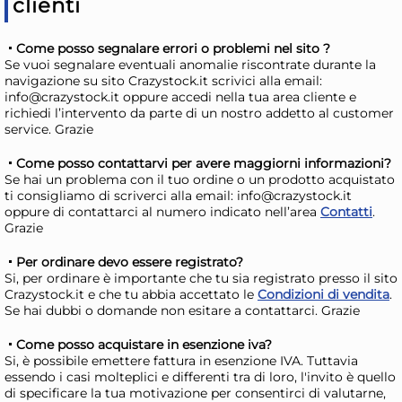
clienti
Come posso segnalare errori o problemi nel sito ?
Se vuoi segnalare eventuali anomalie riscontrate durante la
navigazione su sito Crazystock.it scrivici alla email:
info@crazystock.it oppure accedi nella tua area cliente e
richiedi l’intervento da parte di un nostro addetto al customer
service. Grazie
Come posso contattarvi per avere maggiorni informazioni?
Se hai un problema con il tuo ordine o un prodotto acquistato
4x
ti consigliamo di scriverci alla email: info@crazystock.it
oppure di contattarci al numero indicato nell’area
Contatti
.
+6 a
Grazie
H&H Confezioni 6 bicchieri
H&H
Lenox in vetro rigato cl 36
Ca
Per ordinare devo essere registrato?
Si, per ordinare è importante che tu sia registrato presso il sito
es
39,43 €
24
Crazystock.it e che tu abbia accettato le
Condizioni di vendita
.
dec
44,81 €
(-12 %)
27,7
Se hai dubbi o domande non esitare a contattarci. Grazie
Risparmia il 24%
su 15 o più unità
Ris
Come posso acquistare in esenzione iva?
Disponibile in stock
D
Si, è possibile emettere fattura in esenzione IVA. Tuttavia
essendo i casi molteplici e differenti tra di loro, l'invito è quello
AGGIUNGI AL CARRELLO
di specificare la tua motivazione per consentirci di valutarne,