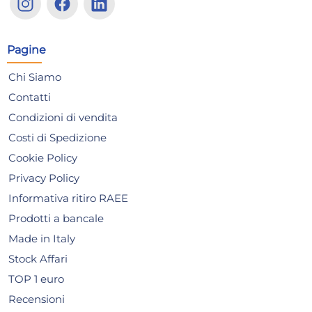
40
cm.
61,32 €
25
90,18 €
(-32 %)
29,
Pagine
Risparmia il 47%
su 12 o più unità
Ris
Disponibile in stock
D
Chi Siamo
Contatti
AGGIUNGI AL CARRELLO
Condizioni di vendita
Giorno stimato per la spedizione:
Gior
Lunedì, 10 Agosto
Lune
Costi di Spedizione
Cookie Policy
Privacy Policy
Informativa ritiro RAEE
Prodotti a bancale
Made in Italy
Stock Affari
TOP 1 euro
Recensioni