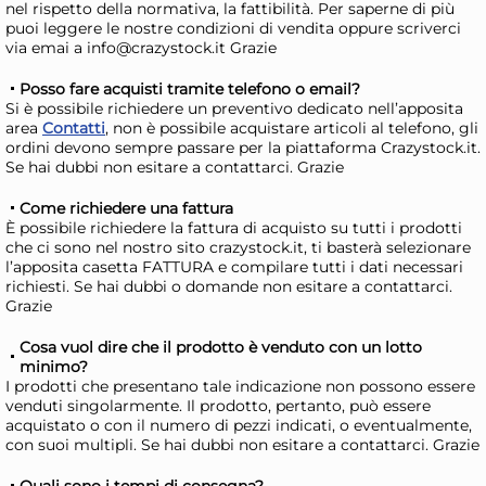
nel rispetto della normativa, la fattibilità. Per saperne di più
Giorno stimato per la spedizione:
Gior
puoi leggere le nostre condizioni di vendita oppure scriverci
Lunedì, 10 Agosto
Lune
via emai a info@crazystock.it Grazie
Posso fare acquisti tramite telefono o email?
Si è possibile richiedere un preventivo dedicato nell’apposita
area
Contatti
, non è possibile acquistare articoli al telefono, gli
ordini devono sempre passare per la piattaforma Crazystock.it.
Se hai dubbi non esitare a contattarci. Grazie
Come richiedere una fattura
È possibile richiedere la fattura di acquisto su tutti i prodotti
che ci sono nel nostro sito crazystock.it, ti basterà selezionare
l’apposita casetta FATTURA e compilare tutti i dati necessari
richiesti. Se hai dubbi o domande non esitare a contattarci.
Grazie
+3 a
H&H Confezione 12 bicchieri
AR
Cosa vuol dire che il prodotto è venduto con un lotto
minimo?
in vetro con miniatura
in 
I prodotti che presentano tale indicazione non possono essere
bottoni cl. 33 assortiti
40 
44,80 €
61
venduti singolarmente. Il prodotto, pertanto, può essere
(miniature casuali non
acquistato o con il numero di pezzi indicati, o eventualmente,
65,88 €
(-32 %)
90,1
con suoi multipli. Se hai dubbi non esitare a contattarci. Grazie
selezionabili)
Risparmia il 47%
su 12 o più unità
Ris
Quali sono i tempi di consegna?