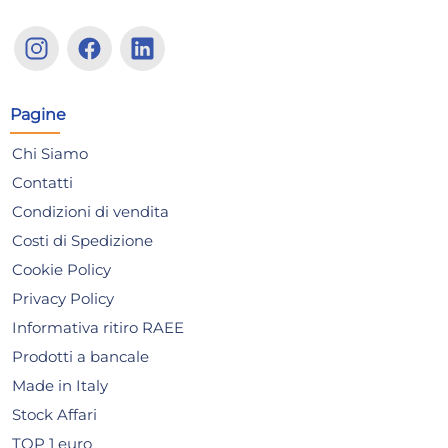
H&H 12 piatti frutta Haiti in
H&H
stoneware decorato cm. 19,5
Cat
dec
33,30 €
14
Pagine
37,84 €
(-12 %)
Chi Siamo
Risparmia il 24%
su 15 o più unità
Risp
Contatti
Disponibile in stock
D
Condizioni di vendita
AGGIUNGI AL CARRELLO
Costi di Spedizione
Giorno stimato per la spedizione:
Gior
Cookie Policy
Lunedì, 10 Agosto
Lune
Privacy Policy
Informativa ritiro RAEE
Prodotti a bancale
Made in Italy
Stock Affari
TOP 1 euro