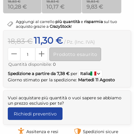
18,83 €
18,83 €
18,83 €
10,28 €
10,17 €
9,83 €
Aggiungi al carrello
più quantità
e
risparmia
sul tuo
acquisto grazie a
CrazyStock
!
11,30 €
18,83 €
/ Pz. (Inc. IVA)
Prodotto esaurito
Quantità disponibile:
0
Spedizione a partire da 7,38 €
per
Italia
Giorno stimato per la spedizione:
Martedì 11 Agosto
Vuoi acquistare più quantità o vuoi sapere se abbiamo
un prezzo esclusivo per te?
Richiedi preventivo
Assitenza e resi
Spedizioni sicure