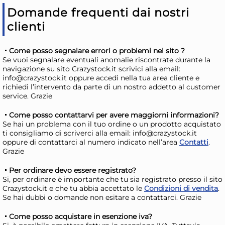
AGGIUNGI AL CARRELLO
Domande frequenti dai nostri
clienti
Giorno stimato per la spedizione:
Gior
Lunedì, 10 Agosto
Lune
Come posso segnalare errori o problemi nel sito ?
Se vuoi segnalare eventuali anomalie riscontrate durante la
navigazione su sito Crazystock.it scrivici alla email:
info@crazystock.it oppure accedi nella tua area cliente e
richiedi l’intervento da parte di un nostro addetto al customer
service. Grazie
Come posso contattarvi per avere maggiorni informazioni?
Se hai un problema con il tuo ordine o un prodotto acquistato
ti consigliamo di scriverci alla email: info@crazystock.it
oppure di contattarci al numero indicato nell’area
Contatti
.
Grazie
Per ordinare devo essere registrato?
H&H 12 piatti frutta Caribe in
H&H
Si, per ordinare è importante che tu sia registrato presso il sito
stoneware azzurri cm. 19,5
sto
Crazystock.it e che tu abbia accettato le
Condizioni di vendita
.
Se hai dubbi o domande non esitare a contattarci. Grazie
37,64 €
36
48,26 €
(-22 %)
41,3
Come posso acquistare in esenzione iva?