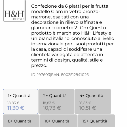
Confezione da 6 piatti per la frutta
modello Glam in vetro bronzo-
marrone, esaltati con una
decorazione in rilievo raffinata e
glamour, diametro 21 Cm Questo
prodotto è marchiato H&H Lifestyle
un brand italiano, conosciuto a livello
internazionale per i suoi prodotti per
la casa, capaci di soddifsare una
clientela variegata ed attenta in
termini di design, qualità, stile e
prezzo.
ID: 197603
|
EAN: 8003512841026
1+ Quantità
2+ Quantità
4+ Quantità
18,83 €
18,83 €
18,83 €
11,30 €
10,73 €
10,51 €
8+ Quantità
10+ Quantità
15+ Quantità