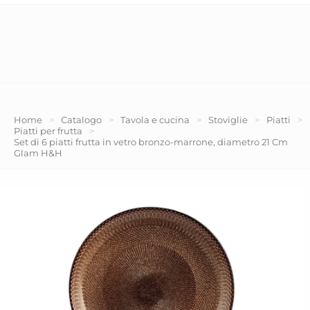
Home
>
Catalogo
>
Tavola e cucina
>
Stoviglie
>
Piatti
>
Piatti per frutta
>
Set di 6 piatti frutta in vetro bronzo-marrone, diametro 21 Cm
Glam H&H