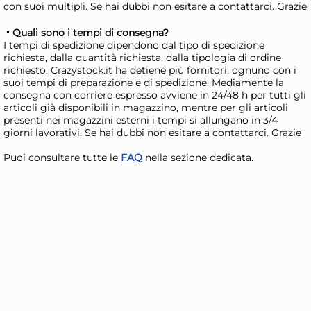
int
37,64 €
38
con suoi multipli. Se hai dubbi non esitare a contattarci. Grazie
48,26 €
(-22 %)
49,
Quali sono i tempi di consegna?
Risparmia il 34%
su 15 o più unità
Ris
I tempi di spedizione dipendono dal tipo di spedizione
richiesta, dalla quantità richiesta, dalla tipologia di ordine
Disponibile in stock
D
richiesto. Crazystock.it ha detiene più fornitori, ognuno con i
suoi tempi di preparazione e di spedizione. Mediamente la
AGGIUNGI AL CARRELLO
consegna con corriere espresso avviene in 24/48 h per tutti gli
Giorno stimato per la spedizione:
Gior
articoli già disponibili in magazzino, mentre per gli articoli
Lunedì, 10 Agosto
Lune
presenti nei magazzini esterni i tempi si allungano in 3/4
giorni lavorativi. Se hai dubbi non esitare a contattarci. Grazie
Puoi consultare tutte le
FAQ
nella sezione dedicata.