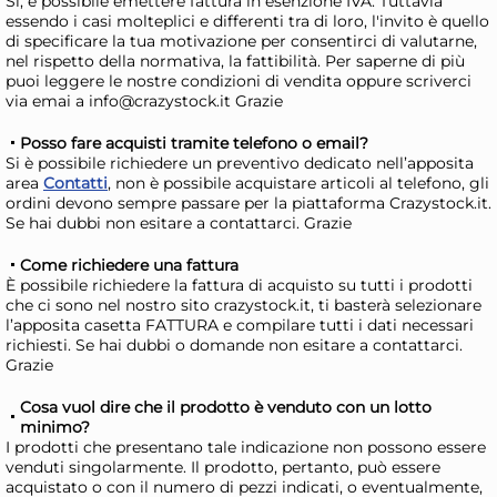
Si, è possibile emettere fattura in esenzione IVA. Tuttavia
Risparmia il 34%
su 15 o più unità
Ris
essendo i casi molteplici e differenti tra di loro, l'invito è quello
di specificare la tua motivazione per consentirci di valutarne,
Disponibile in stock
D
nel rispetto della normativa, la fattibilità. Per saperne di più
AGGIUNGI AL CARRELLO
puoi leggere le nostre condizioni di vendita oppure scriverci
via emai a info@crazystock.it Grazie
Giorno stimato per la spedizione:
Gior
Lunedì, 10 Agosto
Lune
Posso fare acquisti tramite telefono o email?
Si è possibile richiedere un preventivo dedicato nell’apposita
area
Contatti
, non è possibile acquistare articoli al telefono, gli
ordini devono sempre passare per la piattaforma Crazystock.it.
Se hai dubbi non esitare a contattarci. Grazie
Come richiedere una fattura
È possibile richiedere la fattura di acquisto su tutti i prodotti
che ci sono nel nostro sito crazystock.it, ti basterà selezionare
l’apposita casetta FATTURA e compilare tutti i dati necessari
richiesti. Se hai dubbi o domande non esitare a contattarci.
Grazie
Cosa vuol dire che il prodotto è venduto con un lotto
minimo?
H&H 12 piatti frutta Caribe in
H&H
I prodotti che presentano tale indicazione non possono essere
venduti singolarmente. Il prodotto, pertanto, può essere
stoneware verdi cm. 19,5
fru
acquistato o con il numero di pezzi indicati, o eventualmente,