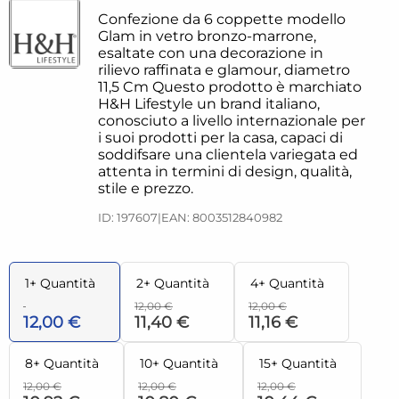
Confezione da 6 coppette modello
Glam in vetro bronzo-marrone,
esaltate con una decorazione in
rilievo raffinata e glamour, diametro
11,5 Cm Questo prodotto è marchiato
H&H Lifestyle un brand italiano,
conosciuto a livello internazionale per
i suoi prodotti per la casa, capaci di
soddifsare una clientela variegata ed
attenta in termini di design, qualità,
stile e prezzo.
ID: 197607
|
EAN: 8003512840982
1+ Quantità
2+ Quantità
4+ Quantità
12,00 €
12,00 €
12,00 €
11,40 €
11,16 €
8+ Quantità
10+ Quantità
15+ Quantità
12,00 €
12,00 €
12,00 €