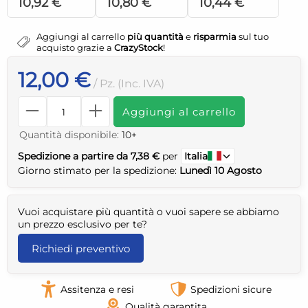
10,92 €
10,80 €
10,44 €
Aggiungi al carrello
più quantità
e
risparmia
sul tuo
acquisto grazie a
CrazyStock
!
12,00 €
/ Pz. (Inc. IVA)
Aggiungi al carrello
Quantità disponibile:
10+
Spedizione a partire da 7,38 €
per
Italia
Giorno stimato per la spedizione:
Lunedì 10 Agosto
Vuoi acquistare più quantità o vuoi sapere se abbiamo
un prezzo esclusivo per te?
Richiedi preventivo
Assitenza e resi
Spedizioni sicure
Qualità garantita