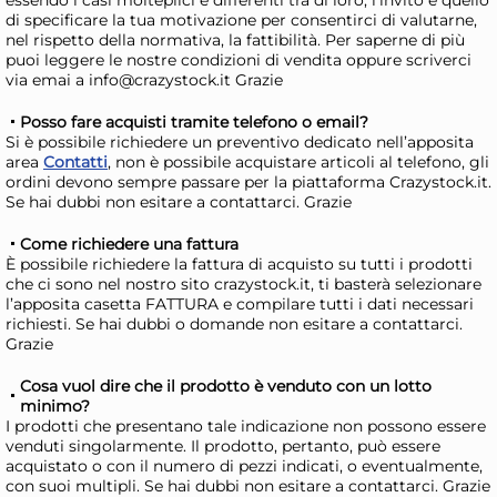
Disponibile in stock
D
di specificare la tua motivazione per consentirci di valutarne,
nel rispetto della normativa, la fattibilità. Per saperne di più
AGGIUNGI AL CARRELLO
puoi leggere le nostre condizioni di vendita oppure scriverci
Giorno stimato per la spedizione:
Gior
via emai a info@crazystock.it Grazie
Lunedì, 10 Agosto
Lune
Posso fare acquisti tramite telefono o email?
Si è possibile richiedere un preventivo dedicato nell’apposita
area
Contatti
, non è possibile acquistare articoli al telefono, gli
ordini devono sempre passare per la piattaforma Crazystock.it.
Se hai dubbi non esitare a contattarci. Grazie
Come richiedere una fattura
È possibile richiedere la fattura di acquisto su tutti i prodotti
che ci sono nel nostro sito crazystock.it, ti basterà selezionare
l’apposita casetta FATTURA e compilare tutti i dati necessari
richiesti. Se hai dubbi o domande non esitare a contattarci.
Grazie
Cosa vuol dire che il prodotto è venduto con un lotto
H&H Confezione 6 coppette
H&
minimo?
I prodotti che presentano tale indicazione non possono essere
Cancum in porcellana
Ca
venduti singolarmente. Il prodotto, pertanto, può essere
esterno marrone interno
es
37,24 €
48
acquistato o con il numero di pezzi indicati, o eventualmente,
con suoi multipli. Se hai dubbi non esitare a contattarci. Grazie
grigio azzurro cm. 13
dec
42,32 €
(-12 %)
62,6