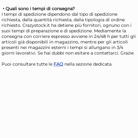
azz
Risparmia il 24%
su 15 o più unità
Ris
Quali sono i tempi di consegna?
I tempi di spedizione dipendono dal tipo di spedizione
Disponibile in stock
D
richiesta, dalla quantità richiesta, dalla tipologia di ordine
richiesto. Crazystock.it ha detiene più fornitori, ognuno con i
AGGIUNGI AL CARRELLO
suoi tempi di preparazione e di spedizione. Mediamente la
consegna con corriere espresso avviene in 24/48 h per tutti gli
Giorno stimato per la spedizione:
Gior
articoli già disponibili in magazzino, mentre per gli articoli
Lunedì, 10 Agosto
Lune
presenti nei magazzini esterni i tempi si allungano in 3/4
giorni lavorativi. Se hai dubbi non esitare a contattarci. Grazie
Puoi consultare tutte le
FAQ
nella sezione dedicata.
H&H Coppetta Yucatan in
H&
stoneware interno decoro
Yu