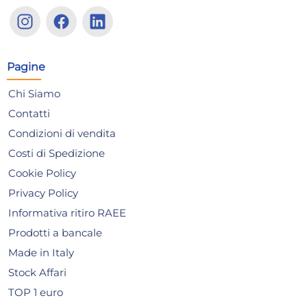
H&H Confezione 6 coppette
H&
Yucatan in stoneware
sto
interno decoro marrone cm.
33,30 €
30
13,5
Pagine
37,84 €
(-12 %)
38,
Risparmia il 24%
su 15 o più unità
Ris
Chi Siamo
Disponibile in stock
D
Contatti
AGGIUNGI AL CARRELLO
Condizioni di vendita
Giorno stimato per la spedizione:
Gior
Costi di Spedizione
Lunedì, 10 Agosto
Lune
Cookie Policy
Privacy Policy
Informativa ritiro RAEE
Prodotti a bancale
Made in Italy
Stock Affari
TOP 1 euro