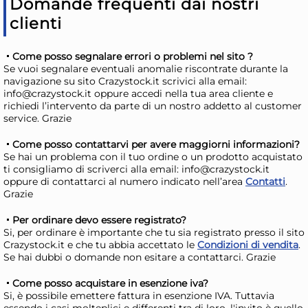
Domande frequenti dai nostri
Giorno stimato per la spedizione:
Gior
clienti
Lunedì, 10 Agosto
Lune
Come posso segnalare errori o problemi nel sito ?
Se vuoi segnalare eventuali anomalie riscontrate durante la
navigazione su sito Crazystock.it scrivici alla email:
info@crazystock.it oppure accedi nella tua area cliente e
richiedi l’intervento da parte di un nostro addetto al customer
service. Grazie
Come posso contattarvi per avere maggiorni informazioni?
Se hai un problema con il tuo ordine o un prodotto acquistato
ti consigliamo di scriverci alla email: info@crazystock.it
oppure di contattarci al numero indicato nell’area
Contatti
.
Grazie
H&H Confezione 6 coppette
H&
Per ordinare devo essere registrato?
Laos in porcellana beige cm.
Ca
Si, per ordinare è importante che tu sia registrato presso il sito
Crazystock.it e che tu abbia accettato le
Condizioni di vendita
.
14
es
42,67 €
24
Se hai dubbi o domande non esitare a contattarci. Grazie
dec
54,70 €
(-22 %)
30,
Come posso acquistare in esenzione iva?
Risparmia il 34%
su 15 o più unità
Ris
Si, è possibile emettere fattura in esenzione IVA. Tuttavia
essendo i casi molteplici e differenti tra di loro, l'invito è quello