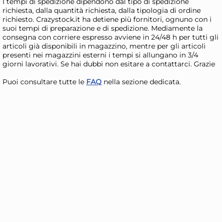
I tempi di spedizione dipendono dal tipo di spedizione
AGGIUNGI AL CARRELLO
richiesta, dalla quantità richiesta, dalla tipologia di ordine
richiesto. Crazystock.it ha detiene più fornitori, ognuno con i
Giorno stimato per la spedizione:
Gior
suoi tempi di preparazione e di spedizione. Mediamente la
Mercoledì, 12 Agosto
Merc
consegna con corriere espresso avviene in 24/48 h per tutti gli
articoli già disponibili in magazzino, mentre per gli articoli
presenti nei magazzini esterni i tempi si allungano in 3/4
giorni lavorativi. Se hai dubbi non esitare a contattarci. Grazie
Puoi consultare tutte le
FAQ
nella sezione dedicata.
Cucchiaio H&H In Legno
Bu
Colore Naturale Cm32
Me
3,48 €
41
46,