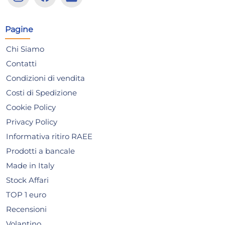
17,67 €
11,
antiaderente ILAG manico
amovibile cm. 20 nero
Risparmia il 13%
su 15 o più unità
Risp
Pagine
Disponibile in stock
D
Chi Siamo
AGGIUNGI AL CARRELLO
Contatti
Giorno stimato per la spedizione:
Gior
Condizioni di vendita
Mercoledì, 12 Agosto
Merc
Costi di Spedizione
Cookie Policy
Privacy Policy
Informativa ritiro RAEE
Prodotti a bancale
Made in Italy
Stock Affari
TOP 1 euro
Recensioni
Volantino