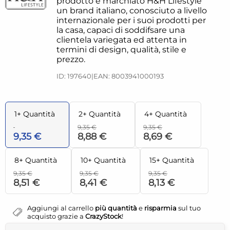
prodotto è marchiato H&H Lifestyle
un brand italiano, conosciuto a livello
internazionale per i suoi prodotti per
la casa, capaci di soddifsare una
clientela variegata ed attenta in
termini di design, qualità, stile e
prezzo.
ID: 197640
|
EAN: 8003941000193
1+ Quantità
2+ Quantità
4+ Quantità
9,35 €
9,35 €
9,35 €
8,88 €
8,69 €
8+ Quantità
10+ Quantità
15+ Quantità
9,35 €
9,35 €
9,35 €
8,51 €
8,41 €
8,13 €
Aggiungi al carrello
più quantità
e
risparmia
sul tuo
acquisto grazie a
CrazyStock
!