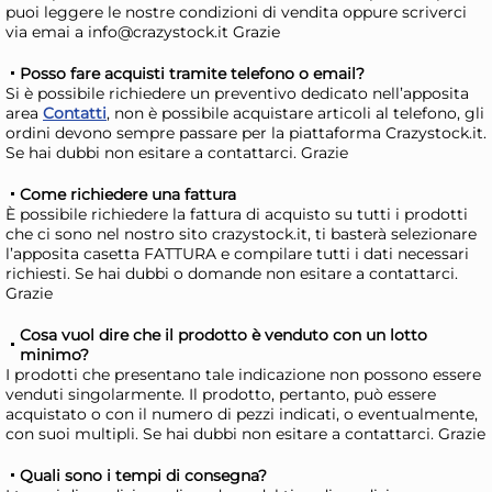
Mercoledì, 12 Agosto
Merc
puoi leggere le nostre condizioni di vendita oppure scriverci
via emai a info@crazystock.it Grazie
Posso fare acquisti tramite telefono o email?
Si è possibile richiedere un preventivo dedicato nell’apposita
area
Contatti
, non è possibile acquistare articoli al telefono, gli
ordini devono sempre passare per la piattaforma Crazystock.it.
Se hai dubbi non esitare a contattarci. Grazie
Come richiedere una fattura
È possibile richiedere la fattura di acquisto su tutti i prodotti
che ci sono nel nostro sito crazystock.it, ti basterà selezionare
l’apposita casetta FATTURA e compilare tutti i dati necessari
richiesti. Se hai dubbi o domande non esitare a contattarci.
Grazie
HOME Cucchiaio di legno
HO
Cosa vuol dire che il prodotto è venduto con un lotto
per cucina cm. 50
per
minimo?
3,05 €
4,
I prodotti che presentano tale indicazione non possono essere
venduti singolarmente. Il prodotto, pertanto, può essere
acquistato o con il numero di pezzi indicati, o eventualmente,
con suoi multipli. Se hai dubbi non esitare a contattarci. Grazie
Risparmia il 13%
su 15 o più unità
Risp
Disponibile in stock
D
Quali sono i tempi di consegna?