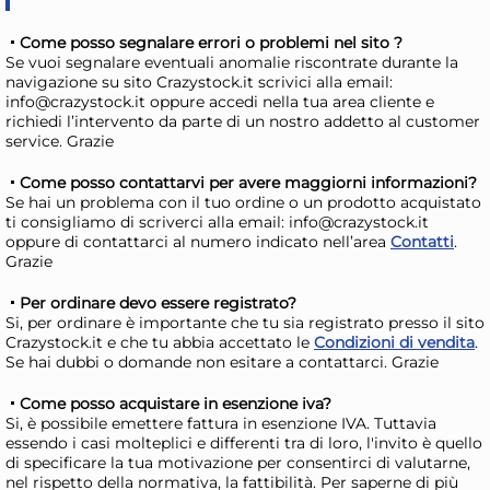
Come posso segnalare errori o problemi nel sito ?
Se vuoi segnalare eventuali anomalie riscontrate durante la
navigazione su sito Crazystock.it scrivici alla email:
info@crazystock.it oppure accedi nella tua area cliente e
richiedi l’intervento da parte di un nostro addetto al customer
service. Grazie
Come posso contattarvi per avere maggiorni informazioni?
Se hai un problema con il tuo ordine o un prodotto acquistato
ti consigliamo di scriverci alla email: info@crazystock.it
oppure di contattarci al numero indicato nell’area
Contatti
.
Portamestoli Acrilico Con
Cu
Grazie
cucchiaio in Legno colori
Pe
Per ordinare devo essere registrato?
Assortiti Home
7,50 €
1,
Si, per ordinare è importante che tu sia registrato presso il sito
Crazystock.it e che tu abbia accettato le
Condizioni di vendita
.
1,73
Se hai dubbi o domande non esitare a contattarci. Grazie
Risparmia il 13%
su 15 o più unità
Risp
Come posso acquistare in esenzione iva?
Disponibile in stock
D
Si, è possibile emettere fattura in esenzione IVA. Tuttavia
essendo i casi molteplici e differenti tra di loro, l'invito è quello
AGGIUNGI AL CARRELLO
di specificare la tua motivazione per consentirci di valutarne,
Giorno stimato per la spedizione:
Gior
nel rispetto della normativa, la fattibilità. Per saperne di più