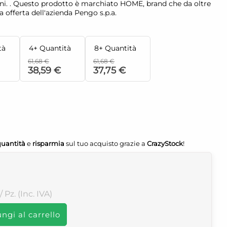
oni. . Questo prodotto è marchiato HOME, brand che da oltre
la offerta dell'azienda Pengo s.p.a.
tà
4+ Quantità
8+ Quantità
61,68 €
61,68 €
38,59 €
37,75 €
quantità
e
risparmia
sul tuo acquisto grazie a
CrazyStock
!
/ Pz. (Inc. IVA)
ngi al carrello