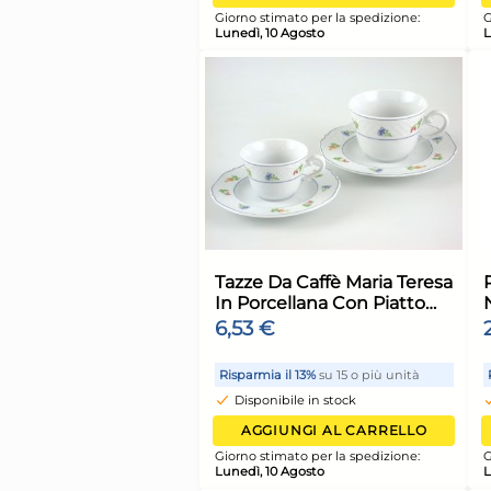
Risparmia il 13%
su 15 o più 
Disponibile in stock
AGGIUNGI AL CARR
Giorno stimato per la spediz
Lunedì, 10 Agosto
Home Frusta 8 fili s
anello in acciaio 18/