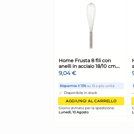
Indossatore servom
Foppapedretti
L'INDOSSATORE, mo
117,46 €
390003, colore Natur
per organizzare abiti
Risparmia il 10%
su 6 o più 
Disponibile in stock