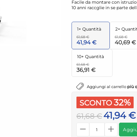
Facile da montare con istruzi
10 anni raccglie in se parte del
1+ Quantità
2+ Quanti
61,68 €
61,68 €
41,94 €
40,69 €
10+ Quantità
61,68 €
36,91 €
Aggiungi al carrello
più 
32%
SCONTO
41,94 €
61,68 €
Aggiu