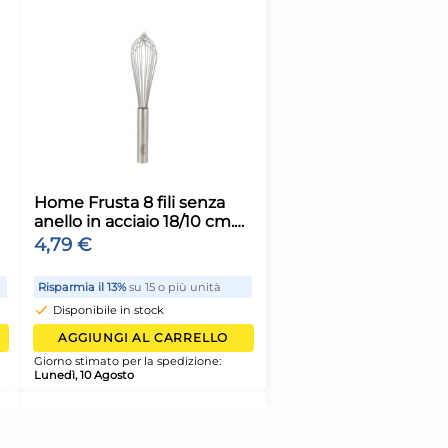
oni Indossatore
Home Frusta 8 fili
vomuto AMBROGIO
anelli in acciaio 18
o opaco
mm 2,3
44 €
8,15 €
armia il 10%
su 6 o più unità
Risparmia il 13%
su 15 o p
sponibile in stock
Disponibile in stock