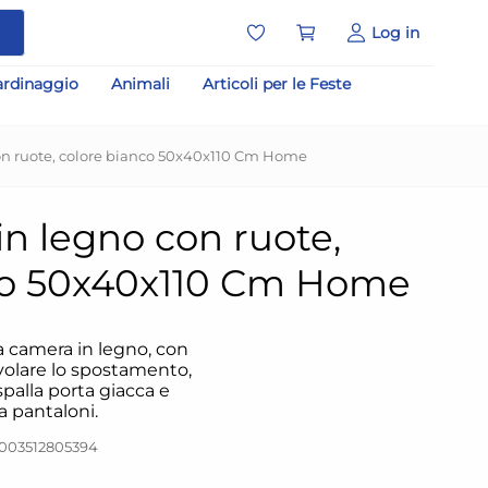
a
Log in
ardinaggio
Animali
Articoli per le Feste
con ruote, colore bianco 50x40x110 Cm Home
in legno con ruote,
co 50x40x110 Cm Home
 camera in legno, con
volare lo spostamento,
spalla porta giacca e
a pantaloni.
003512805394