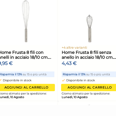
uto
Indossatore In Legno Con
Mac
Ruote Colore Noce
ser
dello
Ner
39,65 €
56,
ale,
45,06 €
(-12 %)
unità
Risparmia il 24%
su 15 o più unità
Risp
Disponibile in stock
Di