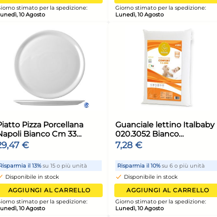
unità
Risparmia il 13%
su 15 o più unità
Risp
Disponibile in stock
Di
ELLO
AGGIUNGI AL CARRELLO
ione:
Giorno stimato per la spedizione:
Giorn
Lunedì, 10 Agosto
Luned
enza
Home Frusta 8 fili senza
Hom
10 cm.
anello in acciaio 18/10 cm.
anel