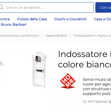
Cerc
ronica
Pulizia della Casa
Giochi e Giocattoli
Casa e Gi
Bruno Barbieri
nizzazione e contenitori
>
Appendiabiti
>
Indossatore in legno 
Indossatore 
colore bian
Servo muto da
ruote per age
con struttura 
supporto port
ID: 197726
|
EAN: 8