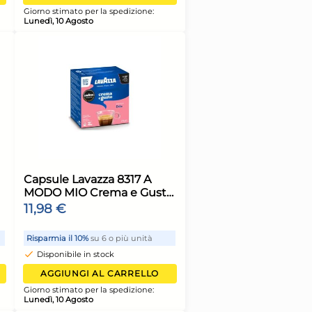
armia il 13%
su 15 o più unità
Risparmia il 13%
su 15 o p
sponibile in stock
Disponibile in stock
AGGIUNGI AL CARRELLO
AGGIUNGI AL CA
o stimato per la spedizione:
Giorno stimato per la spe
ì, 10 Agosto
Lunedì, 10 Agosto
+1 altra variante
e Frusta 8 fili senza
Home Coperchio i
lo in acciaio 18/10 cm.
inox antiappanno 