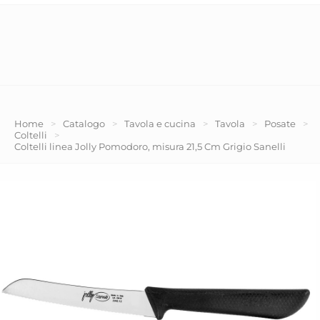
Home
>
Catalogo
>
Tavola e cucina
>
Tavola
>
Posate
>
Coltelli
>
Coltelli linea Jolly Pomodoro, misura 21,5 Cm Grigio Sanelli