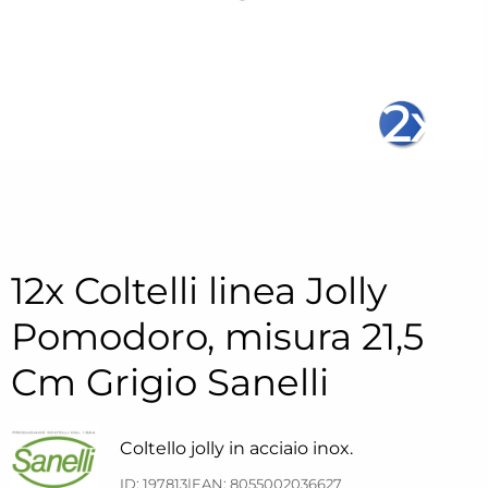
12x
12x Coltelli linea Jolly
Pomodoro, misura 21,5
Cm Grigio Sanelli
Coltello jolly in acciaio inox.
ID: 197813
|
EAN: 8055002036627