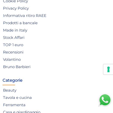
Cookie Policy
Privacy Policy
Informativa ritiro RAEE
Prodotti a bancale
Made in Italy
Stock Affari
TOP 1 euro
Confezione 4 Piatti in
Cop
Recensioni
stoneware/gres Minorca
40
Volantino
Fondo Cm15 H&H
23,44 €
68
Bruno Barbieri
26,64 €
(-12 %)
100
Risparmia il 24%
su 15 o più unità
Ris
Categorie
Disponibile in stock
D
Beauty
AGGIUNGI AL CARRELLO
Tavola e cucina
Giorno stimato per la spedizione:
Gior
Ferramenta
Lunedì, 10 Agosto
Lune
Casa e giardinaggio