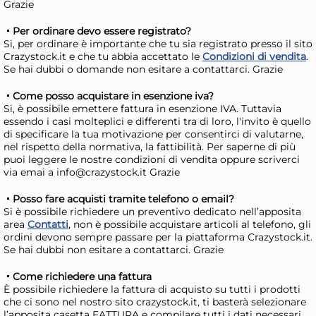
Grazie
Giorno stimato per la spedizione:
Gior
Lunedì, 10 Agosto
Lune
Per ordinare devo essere registrato?
Si, per ordinare è importante che tu sia registrato presso il sito
Crazystock.it e che tu abbia accettato le
Condizioni di vendita
.
Se hai dubbi o domande non esitare a contattarci. Grazie
Come posso acquistare in esenzione iva?
Si, è possibile emettere fattura in esenzione IVA. Tuttavia
essendo i casi molteplici e differenti tra di loro, l'invito è quello
di specificare la tua motivazione per consentirci di valutarne,
nel rispetto della normativa, la fattibilità. Per saperne di più
puoi leggere le nostre condizioni di vendita oppure scriverci
via emai a info@crazystock.it Grazie
30x
Posso fare acquisti tramite telefono o email?
+3 a
Si è possibile richiedere un preventivo dedicato nell’apposita
area
Contatti
, non è possibile acquistare articoli al telefono, gli
Bundle Aristea 20 Posate
Mar
ordini devono sempre passare per la piattaforma Crazystock.it.
Coltelli
Sm
Se hai dubbi non esitare a contattarci. Grazie
19,15 €
21
Come richiedere una fattura
21,52 €
(-11 %)
28,1
È possibile richiedere la fattura di acquisto su tutti i prodotti
che ci sono nel nostro sito crazystock.it, ti basterà selezionare
Risparmia il 15%
su 4 o più unità
Ris
l’apposita casetta FATTURA e compilare tutti i dati necessari