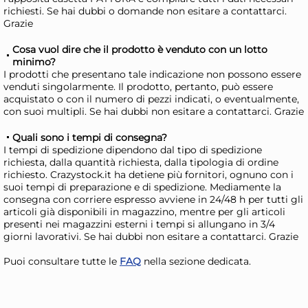
Disponibile in stock
D
richiesti. Se hai dubbi o domande non esitare a contattarci.
Grazie
AGGIUNGI AL CARRELLO
Cosa vuol dire che il prodotto è venduto con un lotto
Giorno stimato per la spedizione:
Gior
minimo?
Lunedì, 10 Agosto
Lune
I prodotti che presentano tale indicazione non possono essere
venduti singolarmente. Il prodotto, pertanto, può essere
acquistato o con il numero di pezzi indicati, o eventualmente,
con suoi multipli. Se hai dubbi non esitare a contattarci. Grazie
Quali sono i tempi di consegna?
I tempi di spedizione dipendono dal tipo di spedizione
richiesta, dalla quantità richiesta, dalla tipologia di ordine
richiesto. Crazystock.it ha detiene più fornitori, ognuno con i
suoi tempi di preparazione e di spedizione. Mediamente la
consegna con corriere espresso avviene in 24/48 h per tutti gli
articoli già disponibili in magazzino, mentre per gli articoli
5x
presenti nei magazzini esterni i tempi si allungano in 3/4
giorni lavorativi. Se hai dubbi non esitare a contattarci. Grazie
Marietti 6 coltelli bistecca
Mar
Puoi consultare tutte le
FAQ
nella sezione dedicata.
Smarty rossi
Sma
21,29 €
21