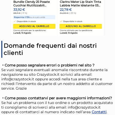
Domande frequenti dai nostri
clienti
24x
Come posso segnalare errori o problemi nel sito ?
Bundle Clendy 25 Posate
Bun
Se vuoi segnalare eventuali anomalie riscontrate durante la
navigazione su sito Crazystock.it scrivici alla email:
Coltelli Riutilizzabili
Col
info@crazystock.it oppure accedi nella tua area cliente e
36,68 €
14
richiedi l’intervento da parte di un nostro addetto al customer
service. Grazie
41,21 €
(-11 %)
16,7
Risparmia il 15%
su 4 o più unità
Risp
Come posso contattarvi per avere maggiorni informazioni?
Se hai un problema con il tuo ordine o un prodotto acquistato
Disponibile in stock
D
ti consigliamo di scriverci alla email: info@crazystock.it
oppure di contattarci al numero indicato nell’area
Contatti
.
AGGIUNGI AL CARRELLO