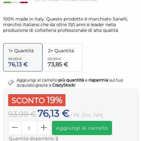
100% made in italy. Questo prodotto è marchiato Sanelli,
marchio italiano che da oltre 150 anni è leader nella
produzione di coltelleria professionale di alta qualità
1+ Quantità
2+ Quantità
93,99 €
93,99 €
76,13 €
73,85 €
Aggiungi al carrello
più quantità
e
risparmia
sul tuo
acquisto grazie a
CrazyStock
!
19%
SCONTO
76,13 €
93,99 €
/ Pz. (Inc. IVA)
Aggiungi al carrello
Quantità disponibile:
2