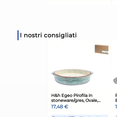
1,5
Risparmia il 13%
su 15 o più 
Disponibile in stock
AGGIUNGI AL CARR
I nostri consigliati
Giorno stimato per la spediz
Lunedì, 10 Agosto
H&H Mixing bowl in 