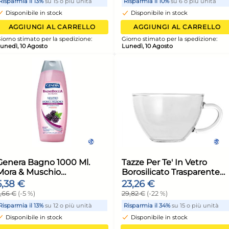
in
con coperchio Evolution in
con
 grigio
alluminio con 2 strati di
allu
41,18 €
42,
acciaio inox e rivestimento
acc
46,80 €
(-12 %)
63,0
antiaderente cm. 20
ant
unità
Risparmia il 24%
su 15 o più unità
Risp
Disponibile in stock
Di
ELLO
AGGIUNGI AL CARRELLO
ione:
Giorno stimato per la spedizione:
Giorn
Lunedì, 10 Agosto
Luned