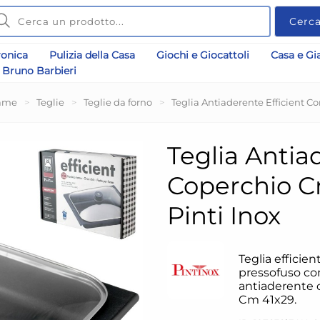
Cerc
ronica
Pulizia della Casa
Giochi e Giocattoli
Casa e Gi
Bruno Barbieri
ame
>
Teglie
>
Teglie da forno
>
Teglia Antiaderente Efficient C
Teglia Antia
Coperchio C
Pinti Inox
Teglia efficien
pressofuso co
antiaderente 
Cm 41x29.