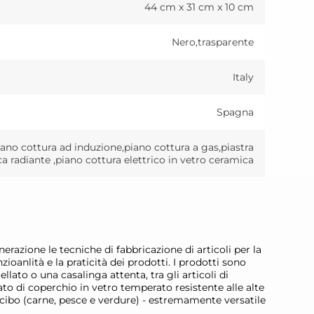
44 cm x 31 cm x 10 cm
Nero,trasparente
Italy
Spagna
iano cottura ad induzione,piano cottura a gas,piastra
ica radiante ,piano cottura elettrico in vetro ceramica
azione le tecniche di fabbricazione di articoli per la
ioanlità e la praticità dei prodotti. I prodotti sono
llato o una casalinga attenta, tra gli articoli di
to di coperchio in vetro temperato resistente alle alte
di cibo (carne, pesce e verdure) - estremamente versatile