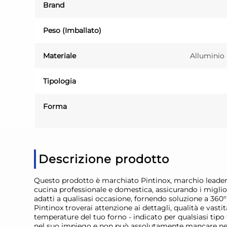
Brand
Peso (Imballato)
Materiale
Alluminio 
Tipologia
Forma
Descrizione prodotto
Questo prodotto è marchiato Pintinox, marchio leader n
cucina professionale e domestica, assicurando i migliori
adatti a qualisasi occasione, fornendo soluzione a 360° p
Pintinox troverai attenzione ai dettagli, qualità e va
temperature del tuo forno - indicato per qualsiasi tipo 
nel suo impiego e non può assolutamente mancare nell