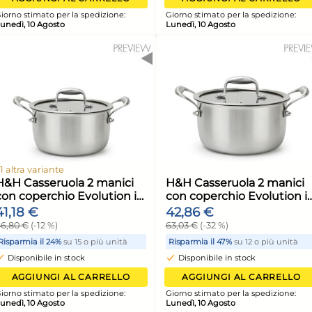
acciaio
H&H Mixing bowl in acciaio
H&H
in
inox con coperchio in
ino
lla lt.
polipropilene colore crema
pol
5,35 €
7,2