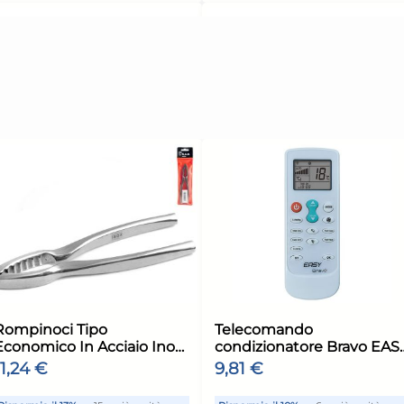
lt. 1,5
lt. 2
unità
Risparmia il 13%
su 15 o più unità
Risp
Disponibile in stock
Di
ELLO
AGGIUNGI AL CARRELLO
ione:
Giorno stimato per la spedizione:
Giorn
Lunedì, 10 Agosto
Luned
+1 altra variante
acciaio
H&H Casseruola 2 manici
H&H