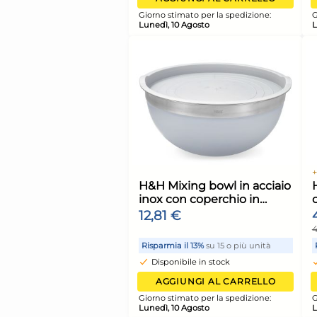
+4 altre varianti
H&H Mixing bowl in 
inox con coperchio 
polipropilene colore li
3,48 €