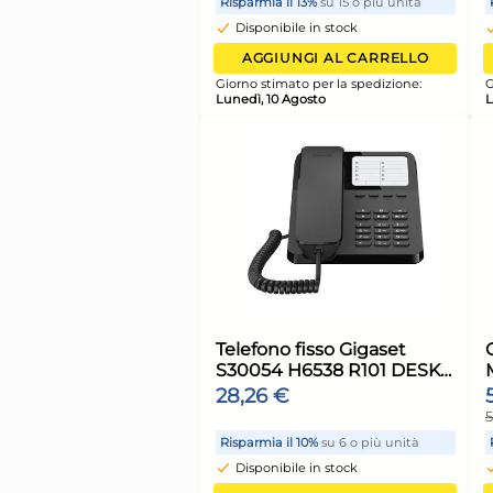
inox con coperchio 
polipropilene colore
12,81 €
lt. 6
Risparmia il 13%
su 15 o più 
Disponibile in stock
AGGIUNGI AL CARR
Giorno stimato per la spediz
Lunedì, 10 Agosto