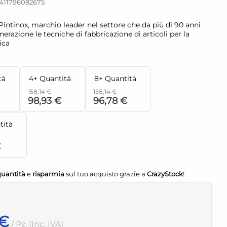
411796082675
ntinox, marchio leader nel settore che da più di 90 anni
razione le tecniche di fabbricazione di articoli per la
ica
tà
4+ Quantità
8+ Quantità
158,14 €
158,14 €
98,93 €
96,78 €
tità
€
quantità
e
risparmia
sul tuo acquisto grazie a
CrazyStock
!
 €
/ Pz. (Inc. IVA)