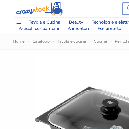
Tavola e Cucina
Beauty
Tecnologie e elett
Articoli per bambini
Alimentari
Ferramenta
Home
>
Catalogo
>
Tavola e cucina
>
Cucina
>
Pentol