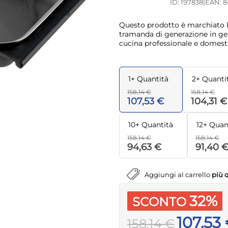
ID: 197838
|
EAN: 8
Questo prodotto è marchiato Pi
tramanda di generazione in gene
cucina professionale e domest
1+ Quantità
2+ Quanti
158,14 €
158,14 €
107,53 €
104,31 €
10+ Quantità
12+ Quan
158,14 €
158,14 €
94,63 €
91,40 
Aggiungi al carrello
più 
32%
SCONTO
107,53
158,14 €