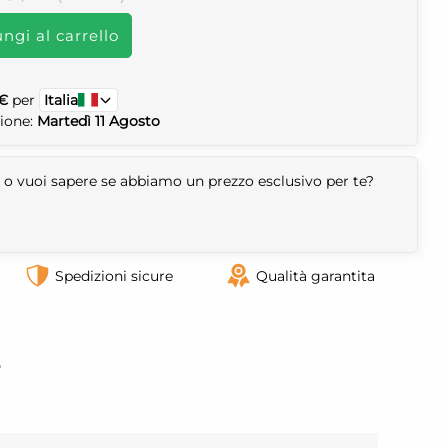
ngi al carrello
 €
per
Italia
zione:
Martedì 11 Agosto
 o vuoi sapere se abbiamo un prezzo esclusivo per te?
Spedizioni sicure
Qualità garantita
o