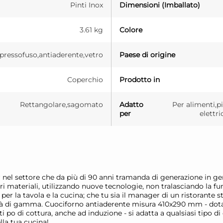
Pinti Inox
Dimensioni (Imballato)
3.61 kg
Colore
pressofuso,antiaderente,vetro
Paese di origine
Coperchio
Prodotto in
Rettangolare,sagomato
Adatto
Per alimenti,p
per
elettr
el settore che da più di 90 anni tramanda di generazione in gener
 materiali, utilizzando nuove tecnologie, non tralasciando la funz
er la tavola e la cucina; che tu sia il manager di un ristorante ste
stità di gamma. Cuociforno antiaderente misura 410x290 mm - dota
ti po di cottura, anche ad induzione - si adatta a qualsiasi tipo 
a tua cucina!.