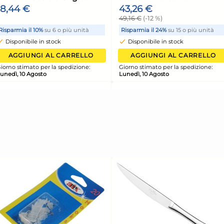
ci
H&H Tegame 2 manici
H&H
con
Polaris in alluminio con
Abs
erente
rivestimento antiaderente
con
25,03 €
21,
cm. 28
ant
32,09 €
(-22 %)
24,4
cm.
 unità
Risparmia il 34%
su 15 o più unità
Risp
Disponibile in stock
Di
ELLO
AGGIUNGI AL CARRELLO
ione:
Giorno stimato per la spedizione:
Giorn
Lunedì, 10 Agosto
Luned