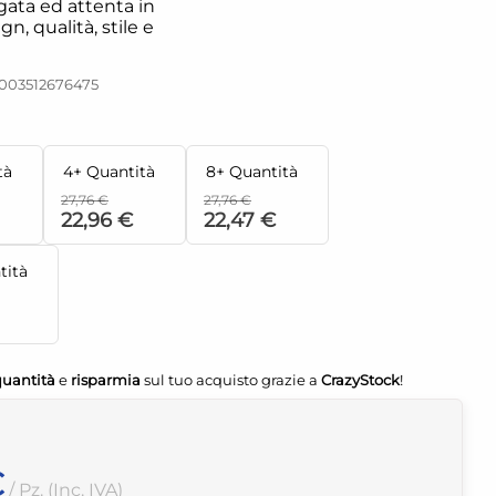
egata ed attenta in
gn, qualità, stile e
003512676475
tà
4+ Quantità
8+ Quantità
27,76 €
27,76 €
22,96 €
22,47 €
tità
quantità
e
risparmia
sul tuo acquisto grazie a
CrazyStock
!
€
/ Pz. (Inc. IVA)