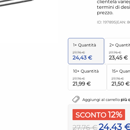
clientela vari
termini di desi
prezzo.
ID: 197895
|
EAN: 8
1+ Quantità
2+ Quanti
27,76 €
27,76 €
24,43 €
23,45 €
10+ Quantità
15+ Quan
27,76 €
27,76 €
21,99 €
21,50 €
Aggiungi al carrello
più 
12%
SCONTO
24,43 
27,76 €