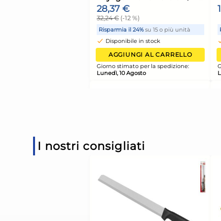
+1 altra variante
H&H Tegame 2 mani
Polaris in alluminio 
rivestimento antiad
20,16 €
cm. 24
22,91 €
(-12 %)
Risparmia il 24%
su 15 o più
Disponibile in stock
I nostri consigliati
AGGIUNGI AL CARR
Giorno stimato per la spediz
Lunedì, 10 Agosto