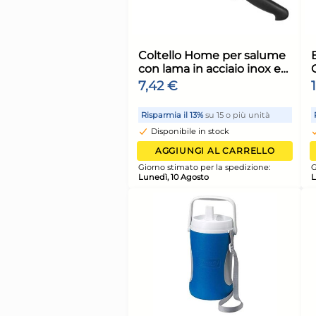
H&H Tegame Antiad
Voyage Bruno Barbie
cm
28,37 €
32,24 €
(-12 %)
Risparmia il 24%
su 15 o più
Disponibile in stock
AGGIUNGI AL CARR
Giorno stimato per la spediz
Lunedì, 10 Agosto