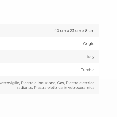
o
40 cm x 23 cm x 8 cm
Grigio
Italy
Turchia
vastoviglie, Piastra a induzione, Gas, Piastra elettrica
radiante, Piastra elettrica in vetroceramica