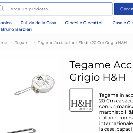
Cerc
ronica
Pulizia della Casa
Giochi e Giocattoli
Casa e Gi
Bruno Barbieri
ame
>
Tegami
>
Tegame Acciaio Inox Elodie 20 Cm Grigio H&H
Tegame Acci
Grigio H&H
Tegame in acci
20 Cm capacità
con un manic
marchiato H&H
italiano, conos
internazionale
la casa, capaci