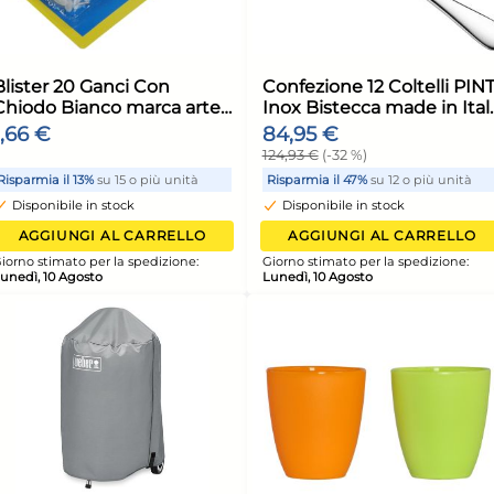
+1 al
erente
Domo Tegame CHEF LINE
Bal
ri ø 28
2 manici acciaio Grigio
in 
scuro
riv
18,44 €
43,
cm.
49,1
 unità
Risparmia il 10%
su 6 o più unità
Risp
Disponibile in stock
Di
ELLO
AGGIUNGI AL CARRELLO
ione:
Giorno stimato per la spedizione:
Giorn
Lunedì, 10 Agosto
Luned