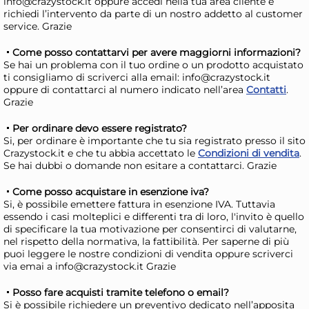
info@crazystock.it oppure accedi nella tua area cliente e
richiedi l’intervento da parte di un nostro addetto al customer
service. Grazie
RCR Confezione 6 calici
Bo
Come posso contattarvi per avere maggiorni informazioni?
Se hai un problema con il tuo ordine o un prodotto acquistato
Timeless Iced Beverage in
12 
ti consigliamo di scriverci alla email: info@crazystock.it
vetro cl. 42
vet
31,54 €
42
oppure di contattarci al numero indicato nell’area
Contatti
.
Grazie
40,43 €
(-22 %)
48,
Risparmia il 34%
su 15 o più unità
Ris
Per ordinare devo essere registrato?
Si, per ordinare è importante che tu sia registrato presso il sito
Disponibile in stock
D
Crazystock.it e che tu abbia accettato le
Condizioni di vendita
.
Se hai dubbi o domande non esitare a contattarci. Grazie
AGGIUNGI AL CARRELLO
Giorno stimato per la spedizione:
Gior
Come posso acquistare in esenzione iva?
Lunedì, 10 Agosto
Lune
Si, è possibile emettere fattura in esenzione IVA. Tuttavia
essendo i casi molteplici e differenti tra di loro, l'invito è quello
di specificare la tua motivazione per consentirci di valutarne,
nel rispetto della normativa, la fattibilità. Per saperne di più
puoi leggere le nostre condizioni di vendita oppure scriverci
via emai a info@crazystock.it Grazie
Posso fare acquisti tramite telefono o email?
Si è possibile richiedere un preventivo dedicato nell’apposita