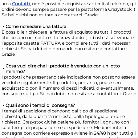
area
Contatti
, non è possibile acquistare articoli al telefono, gli
ordini devono sempre passare per la piattaforma Crazystock.it.
Se hai dubbi non esitare a contattarci. Grazie
Come richiedere una fattura
+3 altre varianti
È possibile richiedere la fattura di acquisto su tutti i prodotti
che ci sono nel nostro sito crazystock.it, ti basterà selezionare
Pasabahce Confezione 6
Pa
l’apposita casetta FATTURA e compilare tutti i dati necessari
calici flute Allegra Focus in
cal
richiesti. Se hai dubbi o domande non esitare a contattarci.
vetro cl. 20
Foc
Grazie
18,02 €
17
Cosa vuol dire che il prodotto è venduto con un lotto
minimo?
Risparmia il 13%
su 15 o più unità
Risp
I prodotti che presentano tale indicazione non possono essere
Disponibile in stock
D
venduti singolarmente. Il prodotto, pertanto, può essere
acquistato o con il numero di pezzi indicati, o eventualmente,
AGGIUNGI AL CARRELLO
con suoi multipli. Se hai dubbi non esitare a contattarci. Grazie
Giorno stimato per la spedizione:
Gior
Quali sono i tempi di consegna?
Lunedì, 10 Agosto
Lune
I tempi di spedizione dipendono dal tipo di spedizione
richiesta, dalla quantità richiesta, dalla tipologia di ordine
richiesto. Crazystock.it ha detiene più fornitori, ognuno con i
suoi tempi di preparazione e di spedizione. Mediamente la
consegna con corriere espresso avviene in 24/48 h per tutti gli