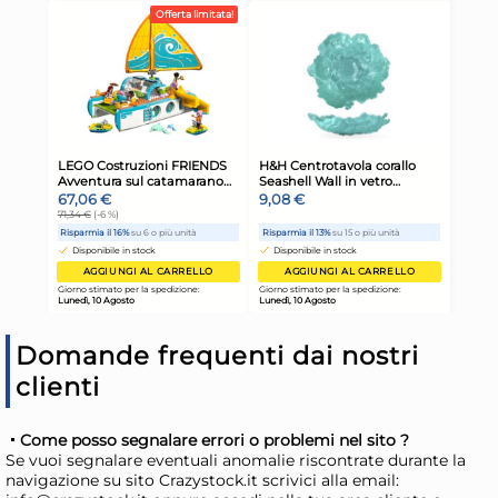
Bohemia 6 calici Reserve in
Boh
vetro sonoro trasparente cl.
Res
58
tra
55,55 €
57
81,69 €
(-32 %)
84,
Risparmia il 47%
su 12 o più unità
Ris
Disponibile in stock
D
AGGIUNGI AL CARRELLO
Giorno stimato per la spedizione:
Gior
Lunedì, 10 Agosto
Lune
Domande frequenti dai nostri
clienti
Come posso segnalare errori o problemi nel sito ?
Se vuoi segnalare eventuali anomalie riscontrate durante la
navigazione su sito Crazystock.it scrivici alla email: