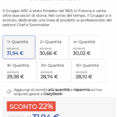
Il Gruppo ARC è stato fondato nel 1825 in Francia e vanta
oltre due secoli di storia. Nel corso del tempo, il Gruppo si è
evoluto, dedicando una linea di prodotti ai professionisti del
settore Chef e Sommelier
1+ Quantità
2+ Quantità
4+ Quantità
40,94 €
40,94 €
40,94 €
31,94 €
30,66 €
30,02 €
8+ Quantità
10+ Quantità
15+ Quantità
40,94 €
40,94 €
40,94 €
29,38 €
28,74 €
28,10 €
Aggiungi al carrello
più quantità
e
risparmia
sul tuo
acquisto grazie a
CrazyStock
!
22%
SCONTO