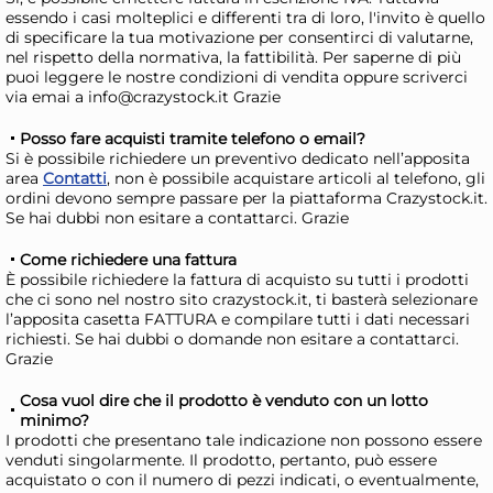
Risparmia il 24%
su 15 o più unità
Ris
essendo i casi molteplici e differenti tra di loro, l'invito è quello
Disponibile in stock
D
di specificare la tua motivazione per consentirci di valutarne,
nel rispetto della normativa, la fattibilità. Per saperne di più
AGGIUNGI AL CARRELLO
puoi leggere le nostre condizioni di vendita oppure scriverci
via emai a info@crazystock.it Grazie
Giorno stimato per la spedizione:
Gior
Lunedì, 10 Agosto
Lune
Posso fare acquisti tramite telefono o email?
Si è possibile richiedere un preventivo dedicato nell’apposita
area
Contatti
, non è possibile acquistare articoli al telefono, gli
ordini devono sempre passare per la piattaforma Crazystock.it.
Se hai dubbi non esitare a contattarci. Grazie
Come richiedere una fattura
È possibile richiedere la fattura di acquisto su tutti i prodotti
che ci sono nel nostro sito crazystock.it, ti basterà selezionare
l’apposita casetta FATTURA e compilare tutti i dati necessari
richiesti. Se hai dubbi o domande non esitare a contattarci.
Grazie
Cosa vuol dire che il prodotto è venduto con un lotto
+3 a
minimo?
H&H Confezione 12 bicchieri
AR
I prodotti che presentano tale indicazione non possono essere
in vetro con miniatura
in 
venduti singolarmente. Il prodotto, pertanto, può essere
acquistato o con il numero di pezzi indicati, o eventualmente,
bottoni cl. 33 assortiti
40 