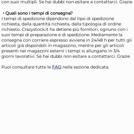
44,80 €
61
con suoi multipli. Se hai dubbi non esitare a contattarci. Grazie
(miniature casuali non
65,88 €
(-32 %)
90,1
Quali sono i tempi di consegna?
selezionabili)
Risparmia il 47%
su 12 o più unità
Ris
I tempi di spedizione dipendono dal tipo di spedizione
richiesta, dalla quantità richiesta, dalla tipologia di ordine
Disponibile in stock
D
richiesto. Crazystock.it ha detiene più fornitori, ognuno con i
suoi tempi di preparazione e di spedizione. Mediamente la
AGGIUNGI AL CARRELLO
consegna con corriere espresso avviene in 24/48 h per tutti gli
Giorno stimato per la spedizione:
Gior
articoli già disponibili in magazzino, mentre per gli articoli
Lunedì, 10 Agosto
Lune
presenti nei magazzini esterni i tempi si allungano in 3/4
giorni lavorativi. Se hai dubbi non esitare a contattarci. Grazie
Puoi consultare tutte le
FAQ
nella sezione dedicata.
24x