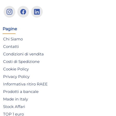
24x
ARC Bicchieri Summer Pop
H&
in vetro colorato lavanda cl.
bic
40
cm.
61,32 €
25
Pagine
90,18 €
(-32 %)
29,
Chi Siamo
Risparmia il 47%
su 12 o più unità
Ris
Contatti
Disponibile in stock
D
Condizioni di vendita
AGGIUNGI AL CARRELLO
Costi di Spedizione
Giorno stimato per la spedizione:
Gior
Cookie Policy
Lunedì, 10 Agosto
Lune
Privacy Policy
Informativa ritiro RAEE
Prodotti a bancale
Made in Italy
Stock Affari
TOP 1 euro