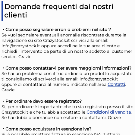
AGGIUNGI AL CARRELLO
Domande frequenti dai nostri
Giorno stimato per la spedizione:
Gior
clienti
Lunedì, 10 Agosto
Lune
Come posso segnalare errori o problemi nel sito ?
Se vuoi segnalare eventuali anomalie riscontrate durante la
navigazione su sito Crazystock.it scrivici alla email:
info@crazystock.it oppure accedi nella tua area cliente e
richiedi l’intervento da parte di un nostro addetto al customer
service. Grazie
Come posso contattarvi per avere maggiorni informazioni?
Se hai un problema con il tuo ordine o un prodotto acquistato
ti consigliamo di scriverci alla email: info@crazystock.it
oppure di contattarci al numero indicato nell’area
Contatti
.
4x
Grazie
+6 a
Per ordinare devo essere registrato?
H&H Confezioni 6 bicchieri
H&H
Si, per ordinare è importante che tu sia registrato presso il sito
Lenox in vetro rigato cl 36
Ca
Crazystock.it e che tu abbia accettato le
Condizioni di vendita
.
Se hai dubbi o domande non esitare a contattarci. Grazie
es
39,43 €
24
dec
44,81 €
(-12 %)
27,7
Come posso acquistare in esenzione iva?
Si, è possibile emettere fattura in esenzione IVA. Tuttavia