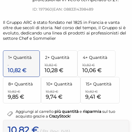
ID: 197960
|
EAN: 0883314398489
Il Gruppo ARC è stato fondato nel 1825 in Francia e vanta
oltre due secoli di storia. Nel corso del tempo, il Gruppo si è
evoluto, dedicando una linea di prodotti ai professionisti del
settore Chef e Sommelier
1+ Quantità
2+ Quantità
4+ Quantità
10,82 €
10,82 €
10,82 €
10,28 €
10,06 €
8+ Quantità
10+ Quantità
15+ Quantità
10,82 €
10,82 €
10,82 €
9,85 €
9,74 €
9,41 €
Aggiungi al carrello
più quantità
e
risparmia
sul tuo
acquisto grazie a
CrazyStock
!
10,82 €
/ Pz. (Inc. IVA)