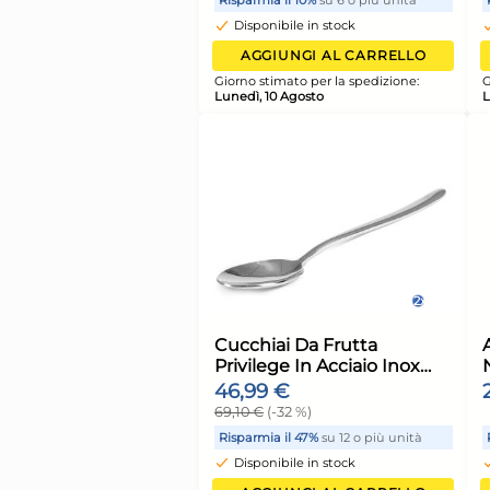
Fruits in vetro decora
25
5,53 €
Risparmia il 13%
su 15 o più 
Disponibile in stock
AGGIUNGI AL CARR
Giorno stimato per la spediz
Lunedì, 10 Agosto