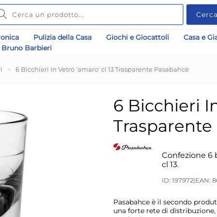
Cerc
ronica
Pulizia della Casa
Giochi e Giocattoli
Casa e Gi
Bruno Barbieri
i
>
6 Bicchieri In Vetro 'amaro' cl 13 Trasparente Pasabahce
6 Bicchieri I
Trasparente
Confezione 6 b
cl 13.
ID: 197972
|
EAN: 
​​Pasabahce è il secondo produt
una forte rete di distribuzion