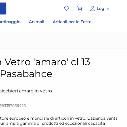
a
Log in
ardinaggio
Animali
Articoli per le Feste
n Vetro 'amaro' cl 13
 Pasabahce
icchieri amaro in vetro
8693357036420
tore europeo e mondiale di articoli in vetro. L'azienda vanta
e, un'ampia gamma di prodotti ed eccezionali capacità