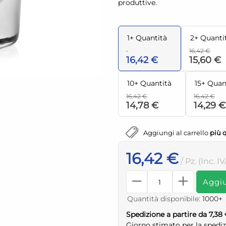
produttive.
1+ Quantità
2+ Quanti
16,42 €
16,42 €
15,60 €
10+ Quantità
15+ Quan
16,42 €
16,42 €
14,78 €
14,29 €
Aggiungi al carrello
più 
16,42 €
/ Pz. (Inc. I
Aggiu
Quantità disponibile:
1000+
Spedizione a partire da 7,38
Giorno stimato per la spedi