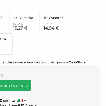
tà
4+ Quantità
8+ Quantità
16,42 €
16,42 €
15,27 €
14,94 €
tità
quantità
e
risparmia
sul tuo acquisto grazie a
CrazyStock
!
VA)
ngi al carrello
 €
per
Italia
zione:
Lunedì 10 Agosto