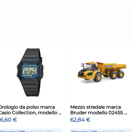
11,62 €
(-11 %)
nità
Risparmia il 15%
su 4 o più unità
Risp
Disponibile in stock
Di
ELLO
AGGIUNGI AL CARRELLO
ione:
Giorno stimato per la spedizione:
Giorn
Lunedì, 10 Agosto
Luned
6x
+1 altra variante
cchieri
H&H Confezioni 4 bicchieri
H&H