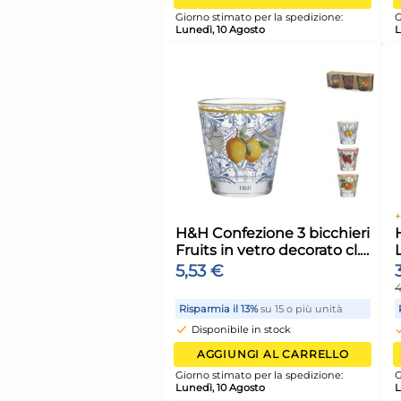
Bundle Clendy 25 Bi
Como Ml 75 Caffè
19,67 €