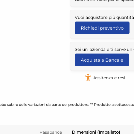
Vuoi acquistare più quantità
Richiedi preventivo
Sei un' azienda e ti serve u
Acquista a Bancale
Assitenza e resi
be subire delle variazioni da parte del produttore. ** Prodotto a sottocost
Pasabahce
Dimensioni (Imballato)