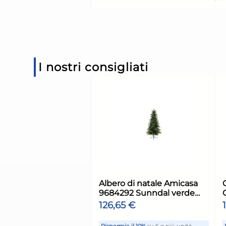
22,11 €
(-11 %)
Risparmia il 15%
su 4 o più u
Disponibile in stock
AGGIUNGI AL CARR
I nostri consigliati
Giorno stimato per la spediz
Lunedì, 10 Agosto
H&H Confezione 3 bi