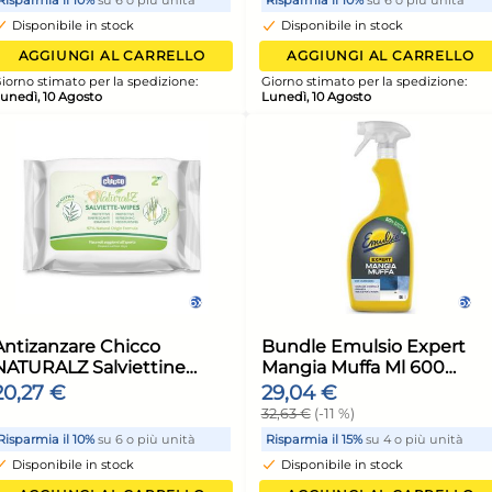
to cl.
Lenox in vetro rigato cl 36
Leno
39,21 €
39,
44,56 €
(-12 %)
44,8
unità
Risparmia il 24%
su 15 o più unità
Risp
Disponibile in stock
Di
ELLO
AGGIUNGI AL CARRELLO
ione:
Giorno stimato per la spedizione:
Giorn
Lunedì, 10 Agosto
Luned
24x