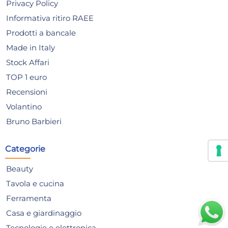
Privacy Policy
Risparmia il 47%
su 12 o più unità
Ris
Informativa ritiro RAEE
Disponibile in stock
D
Prodotti a bancale
AGGIUNGI AL CARRELLO
Made in Italy
Giorno stimato per la spedizione:
Gior
Stock Affari
Martedì, 11 Agosto
Mart
TOP 1 euro
Recensioni
Volantino
Bruno Barbieri
Categorie
Beauty
Tavola e cucina
Ferramenta
Casa e giardinaggio
Tecnologie e elettronica