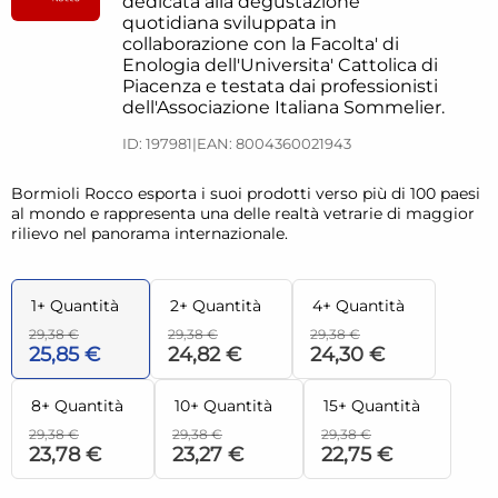
dedicata alla degustazione
quotidiana sviluppata in
collaborazione con la Facolta' di
Enologia dell'Universita' Cattolica di
Piacenza e testata dai professionisti
dell'Associazione Italiana Sommelier.
ID: 197981
|
EAN: 8004360021943
Bormioli Rocco esporta i suoi prodotti verso più di 100 paesi
al mondo e rappresenta una delle realtà vetrarie di maggior
rilievo nel panorama internazionale.
1+ Quantità
2+ Quantità
4+ Quantità
29,38 €
29,38 €
29,38 €
25,85 €
24,82 €
24,30 €
8+ Quantità
10+ Quantità
15+ Quantità
29,38 €
29,38 €
29,38 €
23,78 €
23,27 €
22,75 €