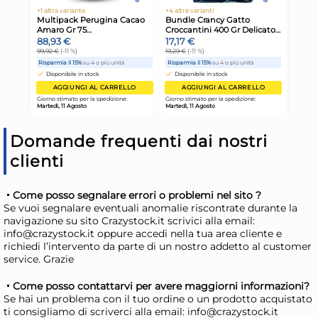
4x
Bohemia 6 calici Reserve in
Boh
vetro sonoro trasparente cl.
Res
Domande frequenti dai nostri
58
tra
55,55 €
57
clienti
81,69 €
(-32 %)
84,
Risparmia il 47%
su 12 o più unità
Ris
Come posso segnalare errori o problemi nel sito ?
Se vuoi segnalare eventuali anomalie riscontrate durante la
Disponibile in stock
D
navigazione su sito Crazystock.it scrivici alla email:
info@crazystock.it oppure accedi nella tua area cliente e
AGGIUNGI AL CARRELLO
richiedi l’intervento da parte di un nostro addetto al customer
Giorno stimato per la spedizione:
Gior
service. Grazie
Martedì, 11 Agosto
Mart
Come posso contattarvi per avere maggiorni informazioni?
Se hai un problema con il tuo ordine o un prodotto acquistato
ti consigliamo di scriverci alla email: info@crazystock.it