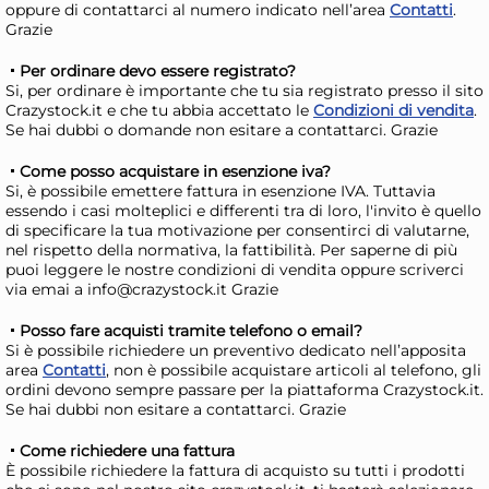
oppure di contattarci al numero indicato nell’area
Contatti
.
Grazie
Per ordinare devo essere registrato?
Si, per ordinare è importante che tu sia registrato presso il sito
Crazystock.it e che tu abbia accettato le
Condizioni di vendita
.
Se hai dubbi o domande non esitare a contattarci. Grazie
Come posso acquistare in esenzione iva?
Si, è possibile emettere fattura in esenzione IVA. Tuttavia
essendo i casi molteplici e differenti tra di loro, l'invito è quello
RCR Confezione 6 calici
Bo
di specificare la tua motivazione per consentirci di valutarne,
nel rispetto della normativa, la fattibilità. Per saperne di più
Timeless Iced Beverage in
12 
puoi leggere le nostre condizioni di vendita oppure scriverci
vetro cl. 42
vet
31,54 €
42
via emai a info@crazystock.it Grazie
40,43 €
(-22 %)
48,
Posso fare acquisti tramite telefono o email?
Risparmia il 34%
su 15 o più unità
Ris
Si è possibile richiedere un preventivo dedicato nell’apposita
area
Contatti
, non è possibile acquistare articoli al telefono, gli
Disponibile in stock
D
ordini devono sempre passare per la piattaforma Crazystock.it.
Se hai dubbi non esitare a contattarci. Grazie
AGGIUNGI AL CARRELLO
Giorno stimato per la spedizione:
Gior
Come richiedere una fattura
Martedì, 11 Agosto
Mart
È possibile richiedere la fattura di acquisto su tutti i prodotti