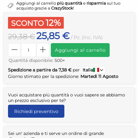
Aggiungi al carrello
più quantità
e
risparmia
sul tuo
acquisto grazie a
CrazyStock
!
12%
SCONTO
25,85 €
29,38 €
/ Pz. (Inc. IVA)
Aggiungi al carrello
Quantità disponibile:
500+
Spedizione a partire da 7,38 €
per
Italia
Giorno stimato per la spedizione:
Martedì 11 Agosto
Vuoi acquistare più quantità o vuoi sapere se abbiamo
un prezzo esclusivo per te?
Richiedi preventivo
Sei un' azienda e ti serve un ordine di grande