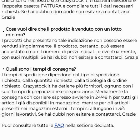
che ci sono nel nostro sito crazystock.it, ti basterà selezionare
l’apposita casetta FATTURA e compilare tutti i dati necessari
richiesti. Se hai dubbi o domande non esitare a contattarci.
Grazie
Cosa vuol dire che il prodotto è venduto con un lotto
minimo?
I prodotti che presentano tale indicazione non possono essere
venduti singolarmente. Il prodotto, pertanto, può essere
acquistato o con il numero di pezzi indicati, o eventualmente,
con suoi multipli. Se hai dubbi non esitare a contattarci. Grazie
Quali sono i tempi di consegna?
+3 altre varianti
I tempi di spedizione dipendono dal tipo di spedizione
richiesta, dalla quantità richiesta, dalla tipologia di ordine
Pasabahce Confezione 6
Pa
richiesto. Crazystock.it ha detiene più fornitori, ognuno con i
calici flute Allegra Focus in
cal
suoi tempi di preparazione e di spedizione. Mediamente la
vetro cl. 20
Foc
consegna con corriere espresso avviene in 24/48 h per tutti gli
18,02 €
17
articoli già disponibili in magazzino, mentre per gli articoli
presenti nei magazzini esterni i tempi si allungano in 3/4
giorni lavorativi. Se hai dubbi non esitare a contattarci. Grazie
Risparmia il 13%
su 15 o più unità
Risp
Disponibile in stock
D
Puoi consultare tutte le
FAQ
nella sezione dedicata.
AGGIUNGI AL CARRELLO