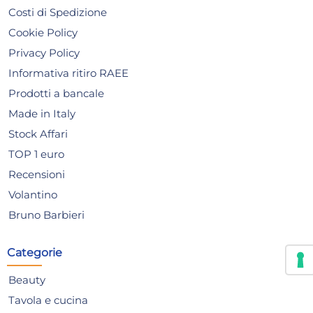
12x
Costi di Spedizione
Cookie Policy
ARC Calici Summer Pop in
AR
Privacy Policy
vetro colorato giallo cl. 70
vet
Informativa ritiro RAEE
47,59 €
47
69,98 €
(-32 %)
69,
Prodotti a bancale
Made in Italy
Risparmia il 47%
su 12 o più unità
Ris
Stock Affari
Disponibile in stock
D
TOP 1 euro
AGGIUNGI AL CARRELLO
Recensioni
Giorno stimato per la spedizione:
Gior
Mercoledì, 12 Agosto
Merc
Volantino
Bruno Barbieri
Categorie
Beauty
Tavola e cucina