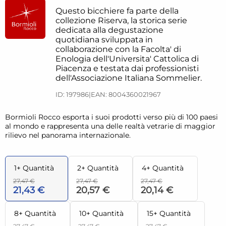
Questo bicchiere fa parte della
collezione Riserva, la storica serie
dedicata alla degustazione
quotidiana sviluppata in
collaborazione con la Facolta' di
Enologia dell'Universita' Cattolica di
Piacenza e testata dai professionisti
dell'Associazione Italiana Sommelier.
ID: 197986
|
EAN: 8004360021967
Bormioli Rocco esporta i suoi prodotti verso più di 100 paesi
al mondo e rappresenta una delle realtà vetrarie di maggior
rilievo nel panorama internazionale.
1+ Quantità
2+ Quantità
4+ Quantità
27,47 €
27,47 €
27,47 €
21,43 €
20,57 €
20,14 €
8+ Quantità
10+ Quantità
15+ Quantità