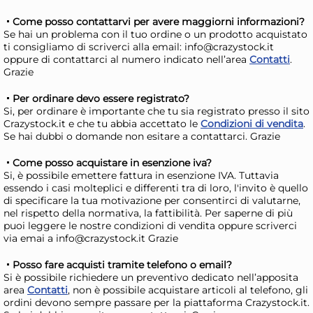
AGGIUNGI AL CARRELLO
Come posso contattarvi per avere maggiorni informazioni?
Giorno stimato per la spedizione:
Gior
Se hai un problema con il tuo ordine o un prodotto acquistato
Mercoledì, 12 Agosto
Merc
ti consigliamo di scriverci alla email: info@crazystock.it
oppure di contattarci al numero indicato nell’area
Contatti
.
Grazie
Per ordinare devo essere registrato?
Si, per ordinare è importante che tu sia registrato presso il sito
Crazystock.it e che tu abbia accettato le
Condizioni di vendita
.
Se hai dubbi o domande non esitare a contattarci. Grazie
Come posso acquistare in esenzione iva?
Si, è possibile emettere fattura in esenzione IVA. Tuttavia
essendo i casi molteplici e differenti tra di loro, l'invito è quello
di specificare la tua motivazione per consentirci di valutarne,
nel rispetto della normativa, la fattibilità. Per saperne di più
puoi leggere le nostre condizioni di vendita oppure scriverci
via emai a info@crazystock.it Grazie
RCR Confezione 6 calici
Bo
Timeless Iced Beverage in
12 
Posso fare acquisti tramite telefono o email?
vetro cl. 42
vet
Si è possibile richiedere un preventivo dedicato nell’apposita
31,54 €
42
area
Contatti
, non è possibile acquistare articoli al telefono, gli
40,43 €
(-22 %)
48,
ordini devono sempre passare per la piattaforma Crazystock.it.