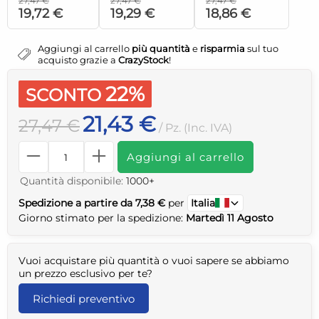
27,47 €
27,47 €
27,47 €
19,72 €
19,29 €
18,86 €
Aggiungi al carrello
più quantità
e
risparmia
sul tuo
acquisto grazie a
CrazyStock
!
22%
SCONTO
21,43 €
27,47 €
/ Pz. (Inc. IVA)
Aggiungi al carrello
Quantità disponibile:
1000+
Spedizione a partire da 7,38 €
per
Italia
Giorno stimato per la spedizione:
Martedì 11 Agosto
Vuoi acquistare più quantità o vuoi sapere se abbiamo
un prezzo esclusivo per te?
Richiedi preventivo