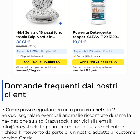
Mercoledì, 12 Agosto
Merc
4x
Domande frequenti dai nostri
Bohemia 6 calici Reserve in
Boh
clienti
vetro sonoro trasparente cl.
Res
58
tra
55,55 €
57
Come posso segnalare errori o problemi nel sito ?
Se vuoi segnalare eventuali anomalie riscontrate durante la
81,69 €
(-32 %)
84,
navigazione su sito Crazystock.it scrivici alla email:
Risparmia il 47%
su 12 o più unità
Ris
info@crazystock.it oppure accedi nella tua area cliente e
richiedi l’intervento da parte di un nostro addetto al customer
Disponibile in stock
D
service. Grazie