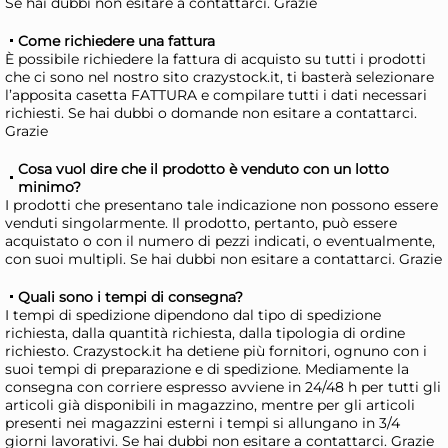
Se hai dubbi non esitare a contattarci. Grazie
Risparmia il 34%
su 15 o più unità
Ris
Disponibile in stock
D
Come richiedere una fattura
È possibile richiedere la fattura di acquisto su tutti i prodotti
AGGIUNGI AL CARRELLO
che ci sono nel nostro sito crazystock.it, ti basterà selezionare
l’apposita casetta FATTURA e compilare tutti i dati necessari
Giorno stimato per la spedizione:
Gior
richiesti. Se hai dubbi o domande non esitare a contattarci.
Mercoledì, 12 Agosto
Merc
Grazie
Cosa vuol dire che il prodotto è venduto con un lotto
minimo?
I prodotti che presentano tale indicazione non possono essere
venduti singolarmente. Il prodotto, pertanto, può essere
acquistato o con il numero di pezzi indicati, o eventualmente,
con suoi multipli. Se hai dubbi non esitare a contattarci. Grazie
Quali sono i tempi di consegna?
I tempi di spedizione dipendono dal tipo di spedizione
richiesta, dalla quantità richiesta, dalla tipologia di ordine
richiesto. Crazystock.it ha detiene più fornitori, ognuno con i
suoi tempi di preparazione e di spedizione. Mediamente la
+3 altre varianti
consegna con corriere espresso avviene in 24/48 h per tutti gli
Pasabahce Confezione 6
Pa
articoli già disponibili in magazzino, mentre per gli articoli
calici flute Allegra Focus in
cal
presenti nei magazzini esterni i tempi si allungano in 3/4
giorni lavorativi. Se hai dubbi non esitare a contattarci. Grazie