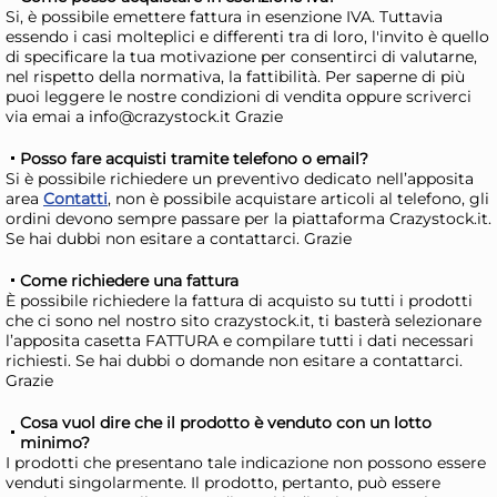
40,43 €
(-22 %)
48,
Si, è possibile emettere fattura in esenzione IVA. Tuttavia
essendo i casi molteplici e differenti tra di loro, l'invito è quello
Risparmia il 34%
su 15 o più unità
Ris
di specificare la tua motivazione per consentirci di valutarne,
Disponibile in stock
D
nel rispetto della normativa, la fattibilità. Per saperne di più
puoi leggere le nostre condizioni di vendita oppure scriverci
AGGIUNGI AL CARRELLO
via emai a info@crazystock.it Grazie
Giorno stimato per la spedizione:
Gior
Posso fare acquisti tramite telefono o email?
Lunedì, 10 Agosto
Lune
Si è possibile richiedere un preventivo dedicato nell’apposita
area
Contatti
, non è possibile acquistare articoli al telefono, gli
ordini devono sempre passare per la piattaforma Crazystock.it.
Se hai dubbi non esitare a contattarci. Grazie
Come richiedere una fattura
È possibile richiedere la fattura di acquisto su tutti i prodotti
che ci sono nel nostro sito crazystock.it, ti basterà selezionare
l’apposita casetta FATTURA e compilare tutti i dati necessari
richiesti. Se hai dubbi o domande non esitare a contattarci.
Grazie
Cosa vuol dire che il prodotto è venduto con un lotto
minimo?
+3 altre varianti
I prodotti che presentano tale indicazione non possono essere
Pasabahce Confezione 6
Pa
venduti singolarmente. Il prodotto, pertanto, può essere