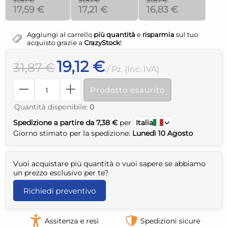
31,87 €
31,87 €
31,87 €
17,59 €
17,21 €
16,83 €
Aggiungi al carrello
più quantità
e
risparmia
sul tuo
acquisto grazie a
CrazyStock
!
19,12 €
31,87 €
/ Pz. (Inc. IVA)
Prodotto esaurito
Quantità disponibile:
0
Spedizione a partire da 7,38 €
per
Italia
Giorno stimato per la spedizione:
Lunedì 10 Agosto
Vuoi acquistare più quantità o vuoi sapere se abbiamo
un prezzo esclusivo per te?
Richiedi preventivo
Assitenza e resi
Spedizioni sicure