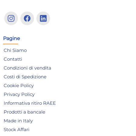
12x
ARC Calici Summer Pop in
AR
vetro colorato giallo cl. 70
vet
Pagine
47,59 €
47
69,98 €
(-32 %)
69,
Chi Siamo
Risparmia il 47%
su 12 o più unità
Ris
Contatti
Disponibile in stock
D
Condizioni di vendita
AGGIUNGI AL CARRELLO
Costi di Spedizione
Giorno stimato per la spedizione:
Gior
Cookie Policy
Lunedì, 10 Agosto
Lune
Privacy Policy
Informativa ritiro RAEE
Prodotti a bancale
Made in Italy
Stock Affari