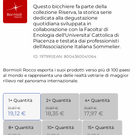
Questo bicchiere fa parte della
collezione Riserva, la storica serie
dedicata alla degustazione
quotidiana sviluppata in
collaborazione con la Facolta' di
Enologia dell'Universita' Cattolica di
Piacenza e testata dai professionisti
dell'Associazione Italiana Sommelier.
ID: 197991
|
EAN: 8004360041064
Bormioli Rocco esporta i suoi prodotti verso più di 100 paesi
al mondo e rappresenta una delle realtà vetrarie di maggior
rilievo nel panorama internazionale.
1+ Quantità
2+ Quantità
4+ Quantità
31,87 €
31,87 €
31,87 €
19,12 €
18,35 €
17,97 €
8+ Quantità
10+ Quantità
15+ Quantità