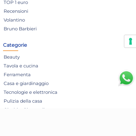
TOP 1 euro
Recensioni
Volantino
Bruno Barbieri
Categorie
Beauty
Tavola e cucina
Ferramenta
6x
Casa e giardinaggio
Paraspruzzi in metallo di
Cu
Tecnologie e elettronica
diametro cm 29
con
Pulizia della casa
Pa
21,91 €
21,
Giochi e Giocattoli
24,90 €
(-12 %)
27,1
Articoli per le Feste
Risparmia il 24%
su 15 o più unità
Ris
Alimentari
Disponibile in stock
D