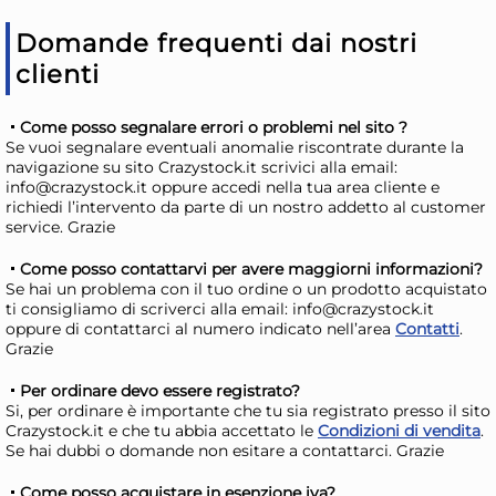
Disponibile in stock
D
Domande frequenti dai nostri
AGGIUNGI AL CARRELLO
clienti
Giorno stimato per la spedizione:
Gior
Lunedì, 10 Agosto
Lune
Come posso segnalare errori o problemi nel sito ?
Se vuoi segnalare eventuali anomalie riscontrate durante la
navigazione su sito Crazystock.it scrivici alla email:
info@crazystock.it oppure accedi nella tua area cliente e
richiedi l’intervento da parte di un nostro addetto al customer
service. Grazie
Come posso contattarvi per avere maggiorni informazioni?
Se hai un problema con il tuo ordine o un prodotto acquistato
ti consigliamo di scriverci alla email: info@crazystock.it
oppure di contattarci al numero indicato nell’area
Contatti
.
Grazie
Per ordinare devo essere registrato?
Si, per ordinare è importante che tu sia registrato presso il sito
RCR Confezione 6 calici
Bo
Crazystock.it e che tu abbia accettato le
Condizioni di vendita
.
Timeless Iced Beverage in
12 
Se hai dubbi o domande non esitare a contattarci. Grazie
vetro cl. 42
vet
31,54 €
42
Come posso acquistare in esenzione iva?