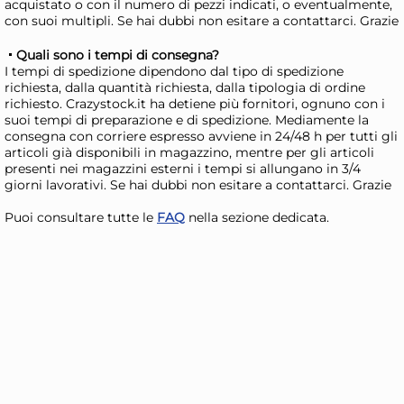
calici flute Allegra Focus in
cal
acquistato o con il numero di pezzi indicati, o eventualmente,
con suoi multipli. Se hai dubbi non esitare a contattarci. Grazie
vetro cl. 20
Foc
18,02 €
17
Quali sono i tempi di consegna?
I tempi di spedizione dipendono dal tipo di spedizione
Risparmia il 13%
su 15 o più unità
Risp
richiesta, dalla quantità richiesta, dalla tipologia di ordine
Disponibile in stock
D
richiesto. Crazystock.it ha detiene più fornitori, ognuno con i
suoi tempi di preparazione e di spedizione. Mediamente la
AGGIUNGI AL CARRELLO
consegna con corriere espresso avviene in 24/48 h per tutti gli
articoli già disponibili in magazzino, mentre per gli articoli
Giorno stimato per la spedizione:
Gior
presenti nei magazzini esterni i tempi si allungano in 3/4
Lunedì, 10 Agosto
Lune
giorni lavorativi. Se hai dubbi non esitare a contattarci. Grazie
Puoi consultare tutte le
FAQ
nella sezione dedicata.