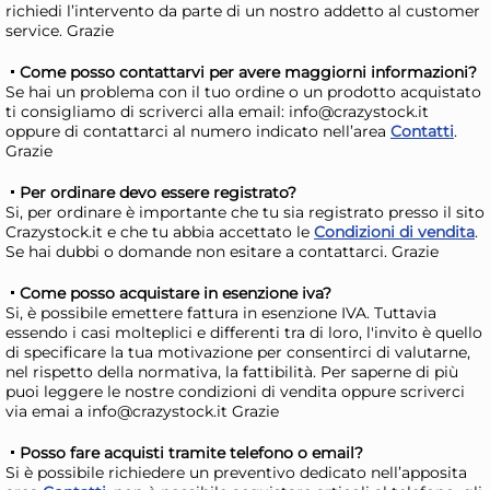
richiedi l’intervento da parte di un nostro addetto al customer
service. Grazie
Tognana Frullatore a
H&H
Come posso contattarvi per avere maggiorni informazioni?
bicchiere IRIDEA Grigio perla
in 
Se hai un problema con il tuo ordine o un prodotto acquistato
ti consigliamo di scriverci alla email: info@crazystock.it
bot
30,45 €
44
oppure di contattarci al numero indicato nell’area
Contatti
.
(mi
65,
Grazie
sel
Risparmia il 10%
su 6 o più unità
Ris
Per ordinare devo essere registrato?
Si, per ordinare è importante che tu sia registrato presso il sito
Disponibile in stock
D
Crazystock.it e che tu abbia accettato le
Condizioni di vendita
.
AGGIUNGI AL CARRELLO
Se hai dubbi o domande non esitare a contattarci. Grazie
Giorno stimato per la spedizione:
Gior
Come posso acquistare in esenzione iva?
Lunedì, 10 Agosto
Lune
Si, è possibile emettere fattura in esenzione IVA. Tuttavia
essendo i casi molteplici e differenti tra di loro, l'invito è quello
di specificare la tua motivazione per consentirci di valutarne,
nel rispetto della normativa, la fattibilità. Per saperne di più
puoi leggere le nostre condizioni di vendita oppure scriverci
via emai a info@crazystock.it Grazie
Posso fare acquisti tramite telefono o email?
Si è possibile richiedere un preventivo dedicato nell’apposita