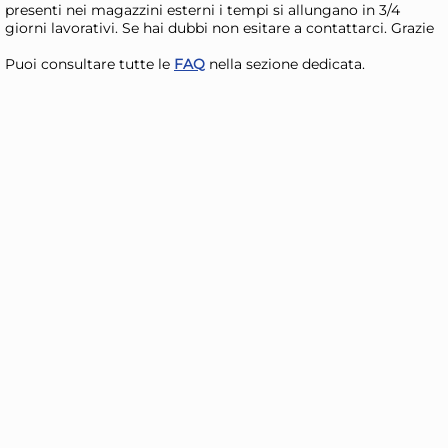
presenti nei magazzini esterni i tempi si allungano in 3/4
giorni lavorativi. Se hai dubbi non esitare a contattarci. Grazie
Puoi consultare tutte le
FAQ
nella sezione dedicata.
24x
ARC Bicchieri Summer Pop
AR
in vetro colorato azzurro cl.
in 
40
40
61,32 €
61
90,18 €
(-32 %)
90,1
Risparmia il 47%
su 12 o più unità
Ris
Disponibile in stock
D
AGGIUNGI AL CARRELLO
Giorno stimato per la spedizione:
Gior
Lunedì, 10 Agosto
Lune