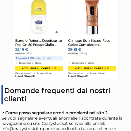
H&H Confezioni 6 bicchieri
H&H
Lenox in vetro rigato cl 36
Ca
es
39,43 €
24
dec
44,81 €
(-12 %)
27,7
Risparmia il 24%
su 15 o più unità
Ris
Disponibile in stock
D
AGGIUNGI AL CARRELLO
Giorno stimato per la spedizione:
Gior
Lunedì, 10 Agosto
Lune
Domande frequenti dai nostri
clienti
Come posso segnalare errori o problemi nel sito ?
Se vuoi segnalare eventuali anomalie riscontrate durante la
navigazione su sito Crazystock.it scrivici alla email:
info@crazystock.it oppure accedi nella tua area cliente e