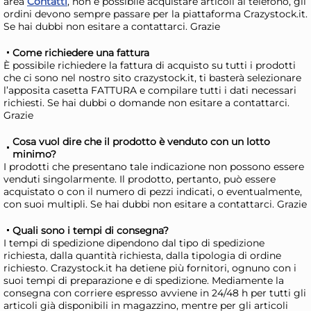
area
Contatti
, non è possibile acquistare articoli al telefono, gli
ordini devono sempre passare per la piattaforma Crazystock.it.
Se hai dubbi non esitare a contattarci. Grazie
24x
Come richiedere una fattura
+3 altre varianti
È possibile richiedere la fattura di acquisto su tutti i prodotti
ARC Bicchieri Summer Pop
AR
che ci sono nel nostro sito crazystock.it, ti basterà selezionare
l’apposita casetta FATTURA e compilare tutti i dati necessari
in vetro colorato arancione
in 
richiesti. Se hai dubbi o domande non esitare a contattarci.
40 cl
61,32 €
61
Grazie
90,18 €
(-32 %)
90,1
Cosa vuol dire che il prodotto è venduto con un lotto
Risparmia il 47%
su 12 o più unità
Ris
minimo?
I prodotti che presentano tale indicazione non possono essere
Disponibile in stock
D
venduti singolarmente. Il prodotto, pertanto, può essere
acquistato o con il numero di pezzi indicati, o eventualmente,
AGGIUNGI AL CARRELLO
con suoi multipli. Se hai dubbi non esitare a contattarci. Grazie
Giorno stimato per la spedizione:
Gior
Lunedì, 10 Agosto
Lune
Quali sono i tempi di consegna?
I tempi di spedizione dipendono dal tipo di spedizione
richiesta, dalla quantità richiesta, dalla tipologia di ordine
richiesto. Crazystock.it ha detiene più fornitori, ognuno con i
suoi tempi di preparazione e di spedizione. Mediamente la
consegna con corriere espresso avviene in 24/48 h per tutti gli
articoli già disponibili in magazzino, mentre per gli articoli