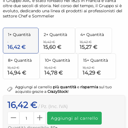
Il Gruppo ARC è stato fondato nel 1825 in Francia e vanta
oltre due secoli di storia. Nel corso del tempo, il Gruppo si è
evoluto, dedicando una linea di prodotti ai professionisti del
settore Chef e Sommelier
1+ Quantità
2+ Quantità
4+ Quantità
16,42 €
16,42 €
16,42 €
15,60 €
15,27 €
8+ Quantità
10+ Quantità
15+ Quantità
16,42 €
16,42 €
16,42 €
14,94 €
14,78 €
14,29 €
Aggiungi al carrello
più quantità
e
risparmia
sul tuo
acquisto grazie a
CrazyStock
!
16,42 €
/ Pz. (Inc. IVA)
Aggiungi al carrello
Quantità disponibile:
50+