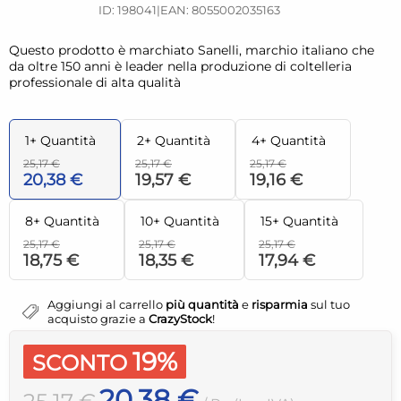
ID: 198041
|
EAN: 8055002035163
Questo prodotto è marchiato Sanelli, marchio italiano che
da oltre 150 anni è leader nella produzione di coltelleria
professionale di alta qualità
1+ Quantità
2+ Quantità
4+ Quantità
25,17 €
25,17 €
25,17 €
20,38 €
19,57 €
19,16 €
8+ Quantità
10+ Quantità
15+ Quantità
25,17 €
25,17 €
25,17 €
18,75 €
18,35 €
17,94 €
Aggiungi al carrello
più quantità
e
risparmia
sul tuo
acquisto grazie a
CrazyStock
!
19%
SCONTO
20,38 €