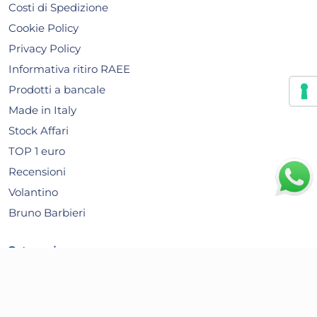
Costi di Spedizione
Cookie Policy
Privacy Policy
30x
Informativa ritiro RAEE
+3 a
Bundle Aristea 20 Posate
Mar
Prodotti a bancale
Coltelli
Sm
Made in Italy
19,15 €
21
Stock Affari
21,52 €
(-11 %)
28,1
TOP 1 euro
Risparmia il 15%
su 4 o più unità
Ris
Recensioni
Disponibile in stock
D
Volantino
AGGIUNGI AL CARRELLO
Bruno Barbieri
Giorno stimato per la spedizione:
Gior
Lunedì, 10 Agosto
Lune
Categorie
Beauty
Tavola e cucina