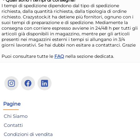
I tempi di spedizione dipendono dal tipo di spedizione
24x
richiesta, dalla quantità richiesta, dalla tipologia di ordine
richiesto. Crazystock.it ha detiene più fornitori, ognuno con i
Bundle Clendy 25 Posate
Bun
suoi tempi di preparazione e di spedizione. Mediamente la
consegna con corriere espresso avviene in 24/48 h per tutti gli
Coltelli Riutilizzabili
Col
articoli già disponibili in magazzino, mentre per gli articoli
36,68 €
14
presenti nei magazzini esterni i tempi si allungano in 3/4
giorni lavorativi. Se hai dubbi non esitare a contattarci. Grazie
41,21 €
(-11 %)
16,7
Puoi consultare tutte le
FAQ
nella sezione dedicata.
Risparmia il 15%
su 4 o più unità
Risp
Disponibile in stock
D
AGGIUNGI AL CARRELLO
Giorno stimato per la spedizione:
Gior
Lunedì, 10 Agosto
Lune
Pagine
Chi Siamo
Contatti
Condizioni di vendita