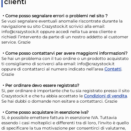
clienti
47,07 €
21
52,89 €
(-11 %)
24,
Come posso segnalare errori o problemi nel sito ?
Se vuoi segnalare eventuali anomalie riscontrate durante la
Risparmia il 15%
su 4 o più unità
Risp
navigazione su sito Crazystock.it scrivici alla email:
Disponibile in stock
D
info@crazystock.it oppure accedi nella tua area cliente e
richiedi l’intervento da parte di un nostro addetto al customer
AGGIUNGI AL CARRELLO
service. Grazie
Giorno stimato per la spedizione:
Gior
Come posso contattarvi per avere maggiorni informazioni?
Lunedì, 10 Agosto
Lune
Se hai un problema con il tuo ordine o un prodotto acquistato
ti consigliamo di scriverci alla email: info@crazystock.it
oppure di contattarci al numero indicato nell’area
Contatti
.
Grazie
Per ordinare devo essere registrato?
Si, per ordinare è importante che tu sia registrato presso il sito
Crazystock.it e che tu abbia accettato le
Condizioni di vendita
.
Se hai dubbi o domande non esitare a contattarci. Grazie
Come posso acquistare in esenzione iva?
Si, è possibile emettere fattura in esenzione IVA. Tuttavia
12x
essendo i casi molteplici e differenti tra di loro, l'invito è quello
di specificare la tua motivazione per consentirci di valutarne,