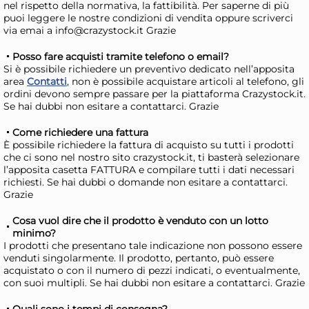
nel rispetto della normativa, la fattibilità. Per saperne di più
Bundle Aristea 20 Paif
Bun
puoi leggere le nostre condizioni di vendita oppure scriverci
Coltelli Rosa
Col
via emai a info@crazystock.it Grazie
21,96 €
21
Posso fare acquisti tramite telefono o email?
24,67 €
(-11 %)
24,
Si è possibile richiedere un preventivo dedicato nell’apposita
area
Contatti
, non è possibile acquistare articoli al telefono, gli
Risparmia il 15%
su 4 o più unità
Risp
ordini devono sempre passare per la piattaforma Crazystock.it.
Se hai dubbi non esitare a contattarci. Grazie
Disponibile in stock
D
AGGIUNGI AL CARRELLO
Come richiedere una fattura
È possibile richiedere la fattura di acquisto su tutti i prodotti
Giorno stimato per la spedizione:
Gior
che ci sono nel nostro sito crazystock.it, ti basterà selezionare
Lunedì, 10 Agosto
Lune
l’apposita casetta FATTURA e compilare tutti i dati necessari
richiesti. Se hai dubbi o domande non esitare a contattarci.
Grazie
Cosa vuol dire che il prodotto è venduto con un lotto
minimo?
I prodotti che presentano tale indicazione non possono essere
venduti singolarmente. Il prodotto, pertanto, può essere
acquistato o con il numero di pezzi indicati, o eventualmente,
con suoi multipli. Se hai dubbi non esitare a contattarci. Grazie
Quali sono i tempi di consegna?