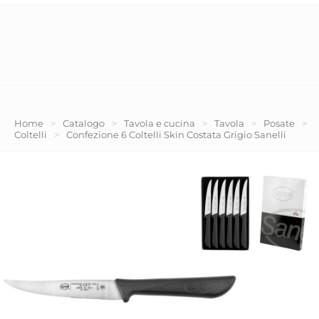
Home
>
Catalogo
>
Tavola e cucina
>
Tavola
>
Posate
>
Coltelli
>
Confezione 6 Coltelli Skin Costata Grigio Sanelli