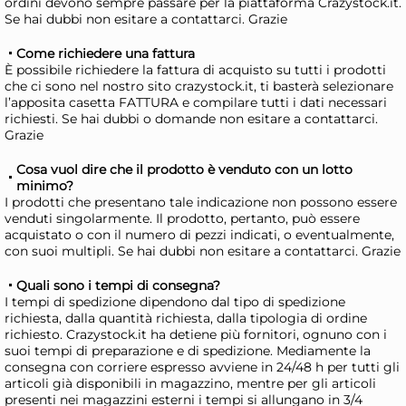
ordini devono sempre passare per la piattaforma Crazystock.it.
Se hai dubbi non esitare a contattarci. Grazie
12x
Come richiedere una fattura
Home Confezioni coltelli
Ita
È possibile richiedere la fattura di acquisto su tutti i prodotti
che ci sono nel nostro sito crazystock.it, ti basterà selezionare
tavola Siena in acciaio inox
tav
l’apposita casetta FATTURA e compilare tutti i dati necessari
acc
39,21 €
21
richiesti. Se hai dubbi o domande non esitare a contattarci.
Grazie
pu
44,56 €
(-12 %)
27,
Cosa vuol dire che il prodotto è venduto con un lotto
Risparmia il 24%
su 15 o più unità
Ris
minimo?
Disponibile in stock
D
I prodotti che presentano tale indicazione non possono essere
venduti singolarmente. Il prodotto, pertanto, può essere
AGGIUNGI AL CARRELLO
acquistato o con il numero di pezzi indicati, o eventualmente,
con suoi multipli. Se hai dubbi non esitare a contattarci. Grazie
Giorno stimato per la spedizione:
Gior
Lunedì, 10 Agosto
Lune
Quali sono i tempi di consegna?
I tempi di spedizione dipendono dal tipo di spedizione
richiesta, dalla quantità richiesta, dalla tipologia di ordine
richiesto. Crazystock.it ha detiene più fornitori, ognuno con i
suoi tempi di preparazione e di spedizione. Mediamente la
consegna con corriere espresso avviene in 24/48 h per tutti gli
articoli già disponibili in magazzino, mentre per gli articoli
presenti nei magazzini esterni i tempi si allungano in 3/4