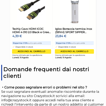
tavola Color Knife con lama
Cas
a punta seghettata in
38,10 €
69
acciaio inox e manico
48,85 €
(-22 %)
101,
bianco
Risparmia il 34%
su 15 o più unità
Ris
Disponibile in stock
D
AGGIUNGI AL CARRELLO
Giorno stimato per la spedizione:
Gior
Lunedì, 10 Agosto
Lune
Domande frequenti dai nostri
clienti
Come posso segnalare errori o problemi nel sito ?
Se vuoi segnalare eventuali anomalie riscontrate durante la
navigazione su sito Crazystock.it scrivici alla email:
info@crazystock.it oppure accedi nella tua area cliente e
12x
richiedi l’intervento da parte di un nostro addetto al customer