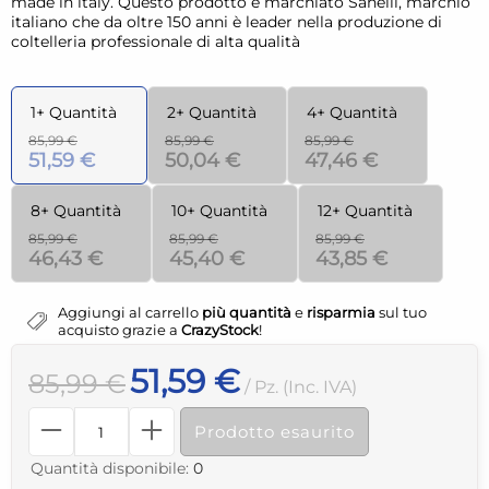
made in italy. Questo prodotto è marchiato Sanelli, marchio
italiano che da oltre 150 anni è leader nella produzione di
coltelleria professionale di alta qualità
1+ Quantità
2+ Quantità
4+ Quantità
85,99 €
85,99 €
85,99 €
51,59 €
50,04 €
47,46 €
8+ Quantità
10+ Quantità
12+ Quantità
85,99 €
85,99 €
85,99 €
46,43 €
45,40 €
43,85 €
Aggiungi al carrello
più quantità
e
risparmia
sul tuo
acquisto grazie a
CrazyStock
!
51,59 €
85,99 €
/ Pz. (Inc. IVA)
Prodotto esaurito
Quantità disponibile:
0