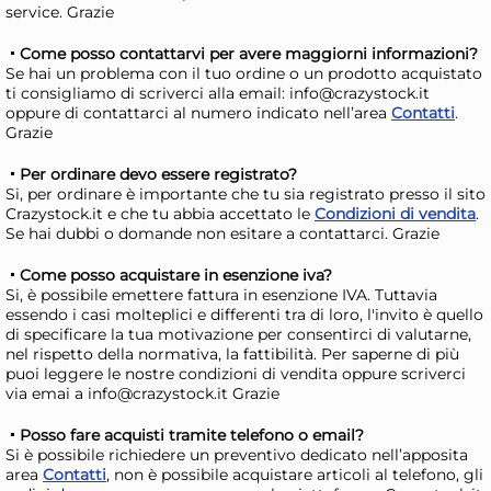
service. Grazie
Pinti Inox Coltelli tavola
Hom
Come posso contattarvi per avere maggiorni informazioni?
Casali in acciaio inox
in 
Se hai un problema con il tuo ordine o un prodotto acquistato
62,12 €
20
ti consigliamo di scriverci alla email: info@crazystock.it
oppure di contattarci al numero indicato nell’area
Contatti
.
91,35 €
(-32 %)
22,9
Grazie
Risparmia il 47%
su 12 o più unità
Ris
Per ordinare devo essere registrato?
Disponibile in stock
D
Si, per ordinare è importante che tu sia registrato presso il sito
Crazystock.it e che tu abbia accettato le
Condizioni di vendita
.
AGGIUNGI AL CARRELLO
Se hai dubbi o domande non esitare a contattarci. Grazie
Giorno stimato per la spedizione:
Gior
Lunedì, 10 Agosto
Lune
Come posso acquistare in esenzione iva?
Si, è possibile emettere fattura in esenzione IVA. Tuttavia
essendo i casi molteplici e differenti tra di loro, l'invito è quello
di specificare la tua motivazione per consentirci di valutarne,
nel rispetto della normativa, la fattibilità. Per saperne di più
puoi leggere le nostre condizioni di vendita oppure scriverci
via emai a info@crazystock.it Grazie
Posso fare acquisti tramite telefono o email?
Si è possibile richiedere un preventivo dedicato nell’apposita
area
Contatti
, non è possibile acquistare articoli al telefono, gli