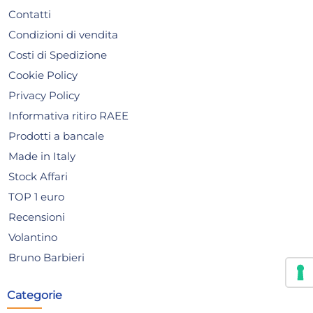
Contatti
Condizioni di vendita
Costi di Spedizione
Cookie Policy
Privacy Policy
Informativa ritiro RAEE
Prodotti a bancale
Made in Italy
Stock Affari
TOP 1 euro
Recensioni
Volantino
3x
Bruno Barbieri
Insetticida con azione
Fel
Categorie
istantanea, 400ml, marca
Ge