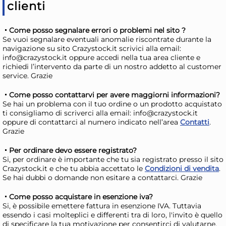
clienti
Come posso segnalare errori o problemi nel sito ?
Se vuoi segnalare eventuali anomalie riscontrate durante la
navigazione su sito Crazystock.it scrivici alla email:
info@crazystock.it oppure accedi nella tua area cliente e
richiedi l’intervento da parte di un nostro addetto al customer
service. Grazie
Come posso contattarvi per avere maggiorni informazioni?
Se hai un problema con il tuo ordine o un prodotto acquistato
ti consigliamo di scriverci alla email: info@crazystock.it
24x
oppure di contattarci al numero indicato nell’area
Contatti
.
Grazie
Bundle Clendy 25 Posate
Bun
Per ordinare devo essere registrato?
Coltelli Riutilizzabili
Col
Si, per ordinare è importante che tu sia registrato presso il sito
36,68 €
14
Crazystock.it e che tu abbia accettato le
Condizioni di vendita
.
Se hai dubbi o domande non esitare a contattarci. Grazie
41,21 €
(-11 %)
16,7
Risparmia il 15%
su 4 o più unità
Risp
Come posso acquistare in esenzione iva?
Si, è possibile emettere fattura in esenzione IVA. Tuttavia
Disponibile in stock
D
essendo i casi molteplici e differenti tra di loro, l'invito è quello
di specificare la tua motivazione per consentirci di valutarne,
AGGIUNGI AL CARRELLO