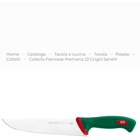
Home
>
Catalogo
>
Tavola e cucina
>
Tavola
>
Posate
>
Coltelli
>
Coltello Francese Premana 22 Grigio Sanelli