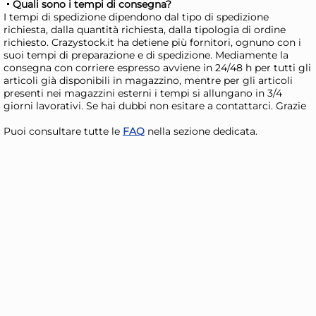
Quali sono i tempi di consegna?
Disponibile in stock
D
I tempi di spedizione dipendono dal tipo di spedizione
richiesta, dalla quantità richiesta, dalla tipologia di ordine
AGGIUNGI AL CARRELLO
richiesto. Crazystock.it ha detiene più fornitori, ognuno con i
suoi tempi di preparazione e di spedizione. Mediamente la
Giorno stimato per la spedizione:
Gior
consegna con corriere espresso avviene in 24/48 h per tutti gli
Mercoledì, 12 Agosto
Merc
articoli già disponibili in magazzino, mentre per gli articoli
presenti nei magazzini esterni i tempi si allungano in 3/4
giorni lavorativi. Se hai dubbi non esitare a contattarci. Grazie
Puoi consultare tutte le
FAQ
nella sezione dedicata.
5x
Marietti 6 coltelli bistecca
Mar
Smarty rossi
Sma
21,29 €
21