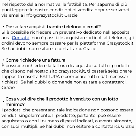
nel rispetto della normativa, la fattibilità. Per saperne di più
Giorno stimato per la spedizione:
Gior
puoi leggere le nostre condizioni di vendita oppure scriverci
Mercoledì, 12 Agosto
Merc
via emai a info@crazystock.it Grazie
Posso fare acquisti tramite telefono o email?
Si è possibile richiedere un preventivo dedicato nell’apposita
area
Contatti
, non è possibile acquistare articoli al telefono, gli
ordini devono sempre passare per la piattaforma Crazystock.it.
Se hai dubbi non esitare a contattarci. Grazie
Come richiedere una fattura
È possibile richiedere la fattura di acquisto su tutti i prodotti
che ci sono nel nostro sito crazystock.it, ti basterà selezionare
l’apposita casetta FATTURA e compilare tutti i dati necessari
richiesti. Se hai dubbi o domande non esitare a contattarci.
30x
Grazie
+3 a
Bundle Aristea 20 Posate
Mar
Cosa vuol dire che il prodotto è venduto con un lotto
minimo?
Coltelli
Sm
I prodotti che presentano tale indicazione non possono essere
19,15 €
21
venduti singolarmente. Il prodotto, pertanto, può essere
acquistato o con il numero di pezzi indicati, o eventualmente,
21,52 €
(-11 %)
28,1
con suoi multipli. Se hai dubbi non esitare a contattarci. Grazie
Risparmia il 15%
su 4 o più unità
Ris