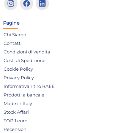
Borghese 1/2 seghetto
25 
5,72 €
1,
1,09
Pagine
Risparmia il 13%
su 15 o più unità
Risp
Chi Siamo
Disponibile in stock
D
Contatti
AGGIUNGI AL CARRELLO
Condizioni di vendita
Giorno stimato per la spedizione:
Gior
Mercoledì, 12 Agosto
Merc
Costi di Spedizione
Cookie Policy
Privacy Policy
Informativa ritiro RAEE
Prodotti a bancale
Made in Italy
Stock Affari
TOP 1 euro
Recensioni