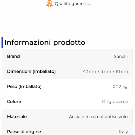
Qualità garantita
Informazioni prodotto
Brand
Sanelli
Dimensioni (Imballato)
42 cm x 3 cm x 10 cm
Peso (Imballato)
0.22 kg
Colore
Grigio,verde
Materiale
Acciaio inox,mat.antiscivolo
Paese di origine
Italy