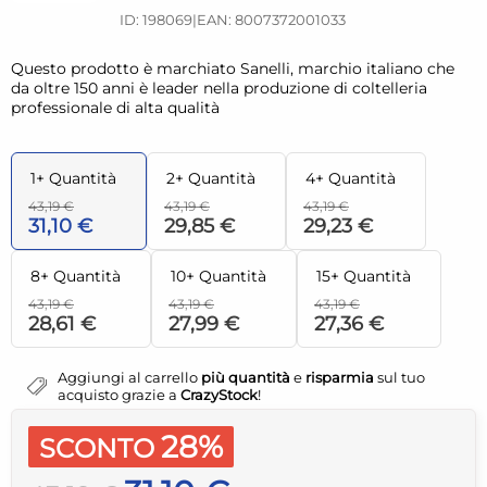
ID: 198069
|
EAN: 8007372001033
Questo prodotto è marchiato Sanelli, marchio italiano che
da oltre 150 anni è leader nella produzione di coltelleria
professionale di alta qualità
1+ Quantità
2+ Quantità
4+ Quantità
43,19 €
43,19 €
43,19 €
31,10 €
29,85 €
29,23 €
8+ Quantità
10+ Quantità
15+ Quantità
43,19 €
43,19 €
43,19 €
28,61 €
27,99 €
27,36 €
Aggiungi al carrello
più quantità
e
risparmia
sul tuo
acquisto grazie a
CrazyStock
!
28%
SCONTO