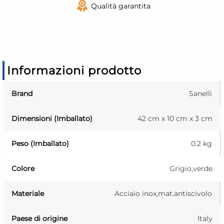
Qualità garantita
Informazioni prodotto
Brand
Sanelli
Dimensioni (Imballato)
42 cm x 10 cm x 3 cm
Peso (Imballato)
0.2 kg
Colore
Grigio,verde
Materiale
Acciaio inox,mat.antiscivolo
Paese di origine
Italy