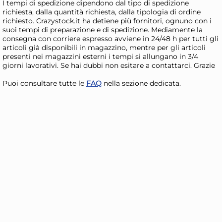
I tempi di spedizione dipendono dal tipo di spedizione
AGGIUNGI AL CARRELLO
richiesta, dalla quantità richiesta, dalla tipologia di ordine
richiesto. Crazystock.it ha detiene più fornitori, ognuno con i
Giorno stimato per la spedizione:
Gior
suoi tempi di preparazione e di spedizione. Mediamente la
Lunedì, 10 Agosto
Lune
consegna con corriere espresso avviene in 24/48 h per tutti gli
articoli già disponibili in magazzino, mentre per gli articoli
presenti nei magazzini esterni i tempi si allungano in 3/4
giorni lavorativi. Se hai dubbi non esitare a contattarci. Grazie
Puoi consultare tutte le
FAQ
nella sezione dedicata.
5x
Marietti 6 coltelli bistecca
Mar
Smarty rossi
Sma
21,29 €
21
24,19 €
(-12 %)
28,1