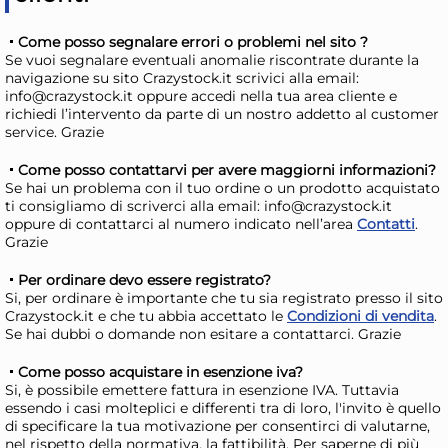
Come posso segnalare errori o problemi nel sito ?
Se vuoi segnalare eventuali anomalie riscontrate durante la
navigazione su sito Crazystock.it scrivici alla email:
info@crazystock.it oppure accedi nella tua area cliente e
richiedi l’intervento da parte di un nostro addetto al customer
service. Grazie
Come posso contattarvi per avere maggiorni informazioni?
Se hai un problema con il tuo ordine o un prodotto acquistato
24x
ti consigliamo di scriverci alla email: info@crazystock.it
oppure di contattarci al numero indicato nell’area
Contatti
.
Bundle Clendy 25 Posate
Bun
Grazie
Coltelli Riutilizzabili
Col
Per ordinare devo essere registrato?
36,68 €
14
Si, per ordinare è importante che tu sia registrato presso il sito
Crazystock.it e che tu abbia accettato le
Condizioni di vendita
.
41,21 €
(-11 %)
16,7
Se hai dubbi o domande non esitare a contattarci. Grazie
Risparmia il 15%
su 4 o più unità
Risp
Come posso acquistare in esenzione iva?
Disponibile in stock
D
Si, è possibile emettere fattura in esenzione IVA. Tuttavia
essendo i casi molteplici e differenti tra di loro, l'invito è quello
AGGIUNGI AL CARRELLO
di specificare la tua motivazione per consentirci di valutarne,
Giorno stimato per la spedizione:
Gior
nel rispetto della normativa, la fattibilità. Per saperne di più