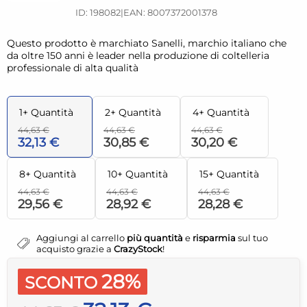
ID: 198082
|
EAN: 8007372001378
Questo prodotto è marchiato Sanelli, marchio italiano che
da oltre 150 anni è leader nella produzione di coltelleria
professionale di alta qualità
1+ Quantità
2+ Quantità
4+ Quantità
44,63 €
44,63 €
44,63 €
32,13 €
30,85 €
30,20 €
8+ Quantità
10+ Quantità
15+ Quantità
44,63 €
44,63 €
44,63 €
29,56 €
28,92 €
28,28 €
Aggiungi al carrello
più quantità
e
risparmia
sul tuo
acquisto grazie a
CrazyStock
!
28%
SCONTO