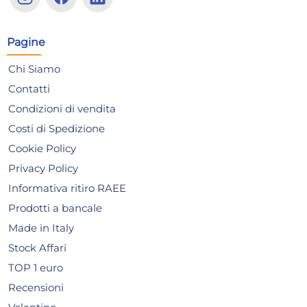
5,72 €
1,
1,09
Risparmia il 13%
su 15 o più unità
Risp
Pagine
Disponibile in stock
D
Chi Siamo
AGGIUNGI AL CARRELLO
Contatti
Giorno stimato per la spedizione:
Gior
Condizioni di vendita
Lunedì, 10 Agosto
Lune
Costi di Spedizione
Cookie Policy
Privacy Policy
Informativa ritiro RAEE
Prodotti a bancale
Made in Italy
Stock Affari
TOP 1 euro
Recensioni