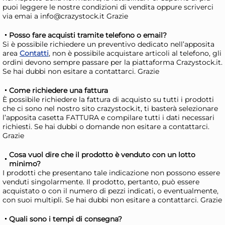
Lunedì, 10 Agosto
Lune
puoi leggere le nostre condizioni di vendita oppure scriverci
via emai a info@crazystock.it Grazie
Posso fare acquisti tramite telefono o email?
Si è possibile richiedere un preventivo dedicato nell’apposita
area
Contatti
, non è possibile acquistare articoli al telefono, gli
ordini devono sempre passare per la piattaforma Crazystock.it.
Se hai dubbi non esitare a contattarci. Grazie
Come richiedere una fattura
È possibile richiedere la fattura di acquisto su tutti i prodotti
che ci sono nel nostro sito crazystock.it, ti basterà selezionare
l’apposita casetta FATTURA e compilare tutti i dati necessari
30x
richiesti. Se hai dubbi o domande non esitare a contattarci.
Grazie
+3 a
Bundle Aristea 20 Posate
Mar
Cosa vuol dire che il prodotto è venduto con un lotto
Coltelli
Sm
minimo?
I prodotti che presentano tale indicazione non possono essere
19,15 €
21
venduti singolarmente. Il prodotto, pertanto, può essere
21,52 €
(-11 %)
28,1
acquistato o con il numero di pezzi indicati, o eventualmente,
con suoi multipli. Se hai dubbi non esitare a contattarci. Grazie
Risparmia il 15%
su 4 o più unità
Ris
Disponibile in stock
D
Quali sono i tempi di consegna?