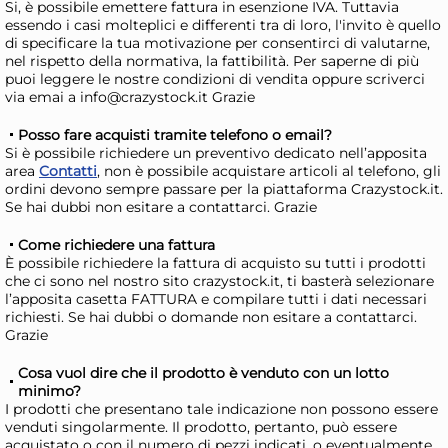
Si, è possibile emettere fattura in esenzione IVA. Tuttavia
30x
essendo i casi molteplici e differenti tra di loro, l'invito è quello
+3 a
di specificare la tua motivazione per consentirci di valutarne,
Bundle Aristea 20 Posate
Mar
nel rispetto della normativa, la fattibilità. Per saperne di più
puoi leggere le nostre condizioni di vendita oppure scriverci
Coltelli
Sm
via emai a info@crazystock.it Grazie
19,15 €
21
Posso fare acquisti tramite telefono o email?
21,52 €
(-11 %)
28,1
Si è possibile richiedere un preventivo dedicato nell’apposita
Risparmia il 15%
su 4 o più unità
Ris
area
Contatti
, non è possibile acquistare articoli al telefono, gli
ordini devono sempre passare per la piattaforma Crazystock.it.
Disponibile in stock
D
Se hai dubbi non esitare a contattarci. Grazie
AGGIUNGI AL CARRELLO
Come richiedere una fattura
Giorno stimato per la spedizione:
Gior
È possibile richiedere la fattura di acquisto su tutti i prodotti
Giovedì, 13 Agosto
Giov
che ci sono nel nostro sito crazystock.it, ti basterà selezionare
l’apposita casetta FATTURA e compilare tutti i dati necessari
richiesti. Se hai dubbi o domande non esitare a contattarci.
Grazie
Cosa vuol dire che il prodotto è venduto con un lotto
minimo?
I prodotti che presentano tale indicazione non possono essere
venduti singolarmente. Il prodotto, pertanto, può essere
acquistato o con il numero di pezzi indicati, o eventualmente,