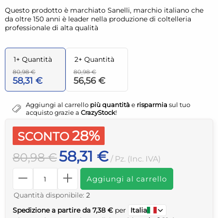
Questo prodotto è marchiato Sanelli, marchio italiano che
da oltre 150 anni è leader nella produzione di coltelleria
professionale di alta qualità
1+ Quantità
2+ Quantità
80,98 €
80,98 €
58,31 €
56,56 €
Aggiungi al carrello
più quantità
e
risparmia
sul tuo
acquisto grazie a
CrazyStock
!
28%
SCONTO
58,31 €
80,98 €
/ Pz. (Inc. IVA)
Aggiungi al carrello
Quantità disponibile:
2
Spedizione a partire da 7,38 €
per
Italia