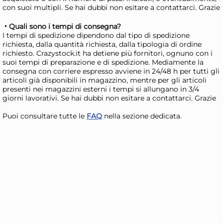
con suoi multipli. Se hai dubbi non esitare a contattarci. Grazie
Quali sono i tempi di consegna?
5x
I tempi di spedizione dipendono dal tipo di spedizione
richiesta, dalla quantità richiesta, dalla tipologia di ordine
richiesto. Crazystock.it ha detiene più fornitori, ognuno con i
Marietti 6 coltelli bistecca
Mar
suoi tempi di preparazione e di spedizione. Mediamente la
Smarty rossi
Sma
consegna con corriere espresso avviene in 24/48 h per tutti gli
articoli già disponibili in magazzino, mentre per gli articoli
21,29 €
21
presenti nei magazzini esterni i tempi si allungano in 3/4
24,19 €
(-12 %)
28,1
giorni lavorativi. Se hai dubbi non esitare a contattarci. Grazie
Risparmia il 24%
su 15 o più unità
Ris
Puoi consultare tutte le
FAQ
nella sezione dedicata.
Disponibile in stock
D
AGGIUNGI AL CARRELLO
Giorno stimato per la spedizione:
Gior
Giovedì, 13 Agosto
Giov