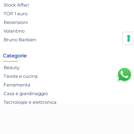
Stock Affari
TOP 1 euro
Risparmia il 13%
su 15 o più unità
Risp
Recensioni
Disponibile in stock
D
Volantino
AGGIUNGI AL CARRELLO
Bruno Barbieri
Giorno stimato per la spedizione:
Gior
Giovedì, 13 Agosto
Giov
Categorie
Beauty
Tavola e cucina
Ferramenta
Casa e giardinaggio
Tecnologie e elettronica
Pulizia della casa
Giochi e Giocattoli
Articoli per le Feste
Set fornellone marca Vaello
Sca