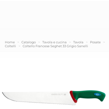
Home
>
Catalogo
>
Tavola e cucina
>
Tavola
>
Posate
>
Coltelli
>
Coltello Francese Seghet 33 Grigio Sanelli