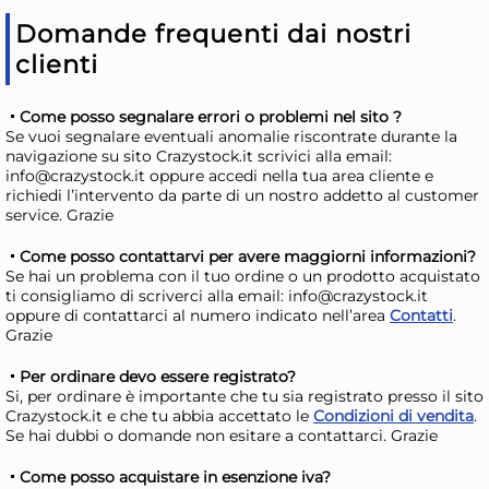
Bundle Clendy 25 Posate
Bun
Domande frequenti dai nostri
Coltelli Riutilizzabili
Col
clienti
36,68 €
14
41,21 €
(-11 %)
16,7
Come posso segnalare errori o problemi nel sito ?
Risparmia il 15%
su 4 o più unità
Risp
Se vuoi segnalare eventuali anomalie riscontrate durante la
navigazione su sito Crazystock.it scrivici alla email:
Disponibile in stock
D
info@crazystock.it oppure accedi nella tua area cliente e
AGGIUNGI AL CARRELLO
richiedi l’intervento da parte di un nostro addetto al customer
service. Grazie
Giorno stimato per la spedizione:
Gior
Giovedì, 13 Agosto
Giov
Come posso contattarvi per avere maggiorni informazioni?
Se hai un problema con il tuo ordine o un prodotto acquistato
ti consigliamo di scriverci alla email: info@crazystock.it
oppure di contattarci al numero indicato nell’area
Contatti
.
Grazie
Per ordinare devo essere registrato?
Si, per ordinare è importante che tu sia registrato presso il sito
Crazystock.it e che tu abbia accettato le
Condizioni di vendita
.
Se hai dubbi o domande non esitare a contattarci. Grazie
Come posso acquistare in esenzione iva?