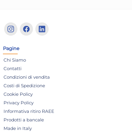
Pagine
Chi Siamo
Contatti
Condizioni di vendita
Costi di Spedizione
Cookie Policy
Privacy Policy
Informativa ritiro RAEE
6 Piatti Opale Botanica
Ma
Prodotti a bancale
Verde Fondo 23 Bianco
Pre
Bormioli Rocco
Ne
Made in Italy
14,06 €
12,