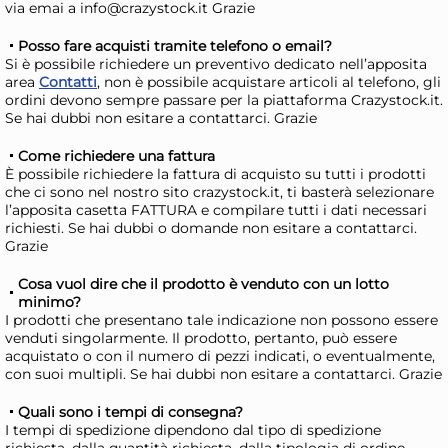
via emai a info@crazystock.it Grazie
Posso fare acquisti tramite telefono o email?
Si è possibile richiedere un preventivo dedicato nell’apposita
area
Contatti
, non è possibile acquistare articoli al telefono, gli
ordini devono sempre passare per la piattaforma Crazystock.it.
Se hai dubbi non esitare a contattarci. Grazie
Come richiedere una fattura
È possibile richiedere la fattura di acquisto su tutti i prodotti
che ci sono nel nostro sito crazystock.it, ti basterà selezionare
30x
l’apposita casetta FATTURA e compilare tutti i dati necessari
+3 a
richiesti. Se hai dubbi o domande non esitare a contattarci.
Grazie
Bundle Aristea 20 Posate
Mar
Coltelli
Sm
Cosa vuol dire che il prodotto è venduto con un lotto
minimo?
19,15 €
21
I prodotti che presentano tale indicazione non possono essere
21,52 €
(-11 %)
28,1
venduti singolarmente. Il prodotto, pertanto, può essere
acquistato o con il numero di pezzi indicati, o eventualmente,
Risparmia il 15%
su 4 o più unità
Ris
con suoi multipli. Se hai dubbi non esitare a contattarci. Grazie
Disponibile in stock
D
Quali sono i tempi di consegna?
AGGIUNGI AL CARRELLO
I tempi di spedizione dipendono dal tipo di spedizione
richiesta, dalla quantità richiesta, dalla tipologia di ordine