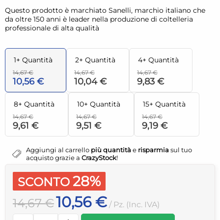
Questo prodotto è marchiato Sanelli, marchio italiano che
da oltre 150 anni è leader nella produzione di coltelleria
professionale di alta qualità
1+ Quantità
2+ Quantità
4+ Quantità
14,67 €
14,67 €
14,67 €
10,56 €
10,04 €
9,83 €
8+ Quantità
10+ Quantità
15+ Quantità
14,67 €
14,67 €
14,67 €
9,61 €
9,51 €
9,19 €
Aggiungi al carrello
più quantità
e
risparmia
sul tuo
acquisto grazie a
CrazyStock
!
28%
SCONTO
10,56 €
14,67 €
/ Pz. (Inc. IVA)