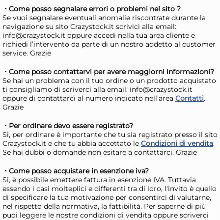
Come posso segnalare errori o problemi nel sito ?
Se vuoi segnalare eventuali anomalie riscontrate durante la
navigazione su sito Crazystock.it scrivici alla email:
info@crazystock.it oppure accedi nella tua area cliente e
richiedi l’intervento da parte di un nostro addetto al customer
service. Grazie
Come posso contattarvi per avere maggiorni informazioni?
24x
Se hai un problema con il tuo ordine o un prodotto acquistato
ti consigliamo di scriverci alla email: info@crazystock.it
Bundle Clendy 25 Posate
Bun
oppure di contattarci al numero indicato nell’area
Contatti
.
Grazie
Coltelli Riutilizzabili
Col
36,68 €
14
Per ordinare devo essere registrato?
Si, per ordinare è importante che tu sia registrato presso il sito
41,21 €
(-11 %)
16,7
Crazystock.it e che tu abbia accettato le
Condizioni di vendita
.
Risparmia il 15%
su 4 o più unità
Risp
Se hai dubbi o domande non esitare a contattarci. Grazie
Disponibile in stock
D
Come posso acquistare in esenzione iva?
Si, è possibile emettere fattura in esenzione IVA. Tuttavia
AGGIUNGI AL CARRELLO
essendo i casi molteplici e differenti tra di loro, l'invito è quello
Giorno stimato per la spedizione:
Gior
di specificare la tua motivazione per consentirci di valutarne,
Lunedì, 10 Agosto
Lune
nel rispetto della normativa, la fattibilità. Per saperne di più
puoi leggere le nostre condizioni di vendita oppure scriverci