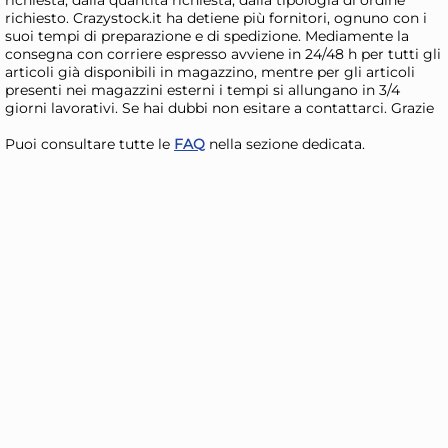
Giorno stimato per la spedizione:
Gior
richiesto. Crazystock.it ha detiene più fornitori, ognuno con i
Lunedì, 10 Agosto
Lune
suoi tempi di preparazione e di spedizione. Mediamente la
consegna con corriere espresso avviene in 24/48 h per tutti gli
articoli già disponibili in magazzino, mentre per gli articoli
presenti nei magazzini esterni i tempi si allungano in 3/4
giorni lavorativi. Se hai dubbi non esitare a contattarci. Grazie
Puoi consultare tutte le
FAQ
nella sezione dedicata.
5x
Marietti 6 coltelli bistecca
Mar
Smarty rossi
Sma
21,29 €
21
24,19 €
(-12 %)
28,1
Risparmia il 24%
su 15 o più unità
Ris
Disponibile in stock
D