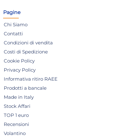
Risparmia il 13%
su 15 o più unità
Risp
Pagine
Disponibile in stock
D
Chi Siamo
AGGIUNGI AL CARRELLO
Contatti
Giorno stimato per la spedizione:
Gior
Lunedì, 10 Agosto
Lune
Condizioni di vendita
Costi di Spedizione
Cookie Policy
Privacy Policy
Informativa ritiro RAEE
Prodotti a bancale
Made in Italy
Stock Affari
TOP 1 euro
Recensioni
Volantino