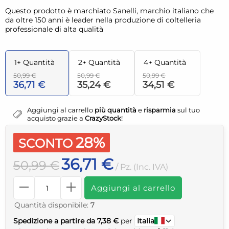
Questo prodotto è marchiato Sanelli, marchio italiano che
da oltre 150 anni è leader nella produzione di coltelleria
professionale di alta qualità
1+ Quantità
2+ Quantità
4+ Quantità
50,99 €
50,99 €
50,99 €
36,71 €
35,24 €
34,51 €
Aggiungi al carrello
più quantità
e
risparmia
sul tuo
acquisto grazie a
CrazyStock
!
28%
SCONTO
36,71 €
50,99 €
/ Pz. (Inc. IVA)
Aggiungi al carrello
Quantità disponibile:
7
Spedizione a partire da 7,38 €
per
Italia