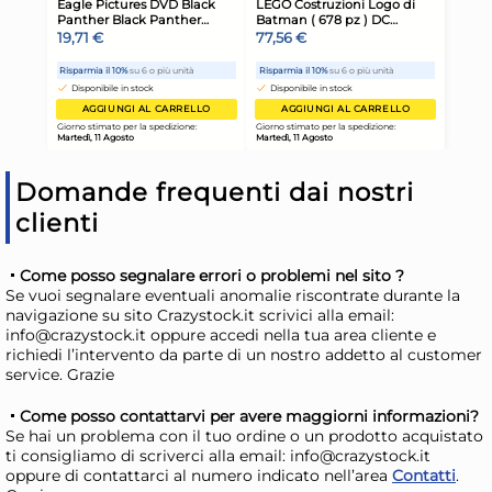
Domande frequenti dai nostri
clienti
24x
Come posso segnalare errori o problemi nel sito ?
Bundle Clendy 25 Posate
Bun
Se vuoi segnalare eventuali anomalie riscontrate durante la
navigazione su sito Crazystock.it scrivici alla email:
Coltelli Riutilizzabili
Col
info@crazystock.it oppure accedi nella tua area cliente e
36,68 €
14
richiedi l’intervento da parte di un nostro addetto al customer
service. Grazie
41,21 €
(-11 %)
16,7
Risparmia il 15%
su 4 o più unità
Risp
Come posso contattarvi per avere maggiorni informazioni?
Se hai un problema con il tuo ordine o un prodotto acquistato
Disponibile in stock
D
ti consigliamo di scriverci alla email: info@crazystock.it
oppure di contattarci al numero indicato nell’area
Contatti
.
AGGIUNGI AL CARRELLO