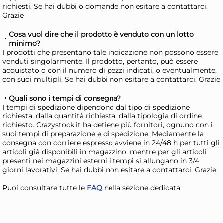
Disponibile in stock
D
richiesti. Se hai dubbi o domande non esitare a contattarci.
Grazie
AGGIUNGI AL CARRELLO
Giorno stimato per la spedizione:
Gior
Cosa vuol dire che il prodotto è venduto con un lotto
Martedì, 11 Agosto
Mart
minimo?
I prodotti che presentano tale indicazione non possono essere
venduti singolarmente. Il prodotto, pertanto, può essere
acquistato o con il numero di pezzi indicati, o eventualmente,
con suoi multipli. Se hai dubbi non esitare a contattarci. Grazie
Quali sono i tempi di consegna?
I tempi di spedizione dipendono dal tipo di spedizione
richiesta, dalla quantità richiesta, dalla tipologia di ordine
richiesto. Crazystock.it ha detiene più fornitori, ognuno con i
suoi tempi di preparazione e di spedizione. Mediamente la
consegna con corriere espresso avviene in 24/48 h per tutti gli
articoli già disponibili in magazzino, mentre per gli articoli
5x
presenti nei magazzini esterni i tempi si allungano in 3/4
giorni lavorativi. Se hai dubbi non esitare a contattarci. Grazie
Marietti 6 coltelli bistecca
Mar
Puoi consultare tutte le
FAQ
nella sezione dedicata.
Smarty rossi
Sma
21,29 €
21
24,19 €
(-12 %)
28,1