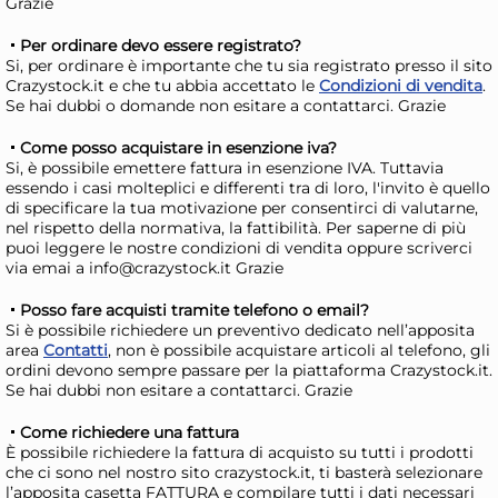
Grazie
Giorno stimato per la spedizione:
Gior
Martedì, 11 Agosto
Mart
Per ordinare devo essere registrato?
Si, per ordinare è importante che tu sia registrato presso il sito
Crazystock.it e che tu abbia accettato le
Condizioni di vendita
.
Se hai dubbi o domande non esitare a contattarci. Grazie
Come posso acquistare in esenzione iva?
Si, è possibile emettere fattura in esenzione IVA. Tuttavia
essendo i casi molteplici e differenti tra di loro, l'invito è quello
di specificare la tua motivazione per consentirci di valutarne,
nel rispetto della normativa, la fattibilità. Per saperne di più
puoi leggere le nostre condizioni di vendita oppure scriverci
via emai a info@crazystock.it Grazie
30x
Posso fare acquisti tramite telefono o email?
+3 a
Si è possibile richiedere un preventivo dedicato nell’apposita
Bundle Aristea 20 Posate
Mar
area
Contatti
, non è possibile acquistare articoli al telefono, gli
ordini devono sempre passare per la piattaforma Crazystock.it.
Coltelli
Sm
Se hai dubbi non esitare a contattarci. Grazie
19,15 €
21
Come richiedere una fattura
21,52 €
(-11 %)
28,1
È possibile richiedere la fattura di acquisto su tutti i prodotti
Risparmia il 15%
su 4 o più unità
Ris
che ci sono nel nostro sito crazystock.it, ti basterà selezionare
l’apposita casetta FATTURA e compilare tutti i dati necessari