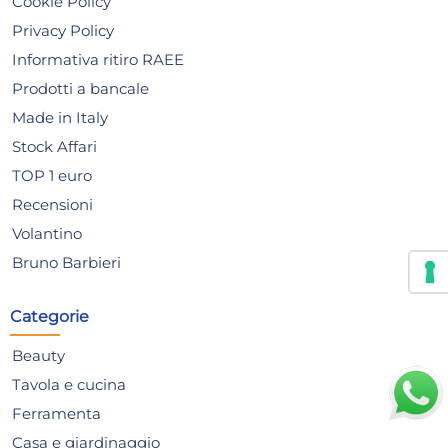
Cookie Policy
Privacy Policy
Informativa ritiro RAEE
Prodotti a bancale
Made in Italy
Stock Affari
TOP 1 euro
H&h Alzata Vetro Con
Mat
Recensioni
Cupola Blue diametro Cm18
Uni
Volantino
H22 Vassoi Da Tavola
mod
28,57 €
1,3
Bruno Barbieri
ra
32,47 €
(-12 %)
Risparmia il 24%
su 15 o più unità
Ris
Categorie
Disponibile in stock
D
Beauty
AGGIUNGI AL CARRELLO
Tavola e cucina
Giorno stimato per la spedizione:
Gior
Ferramenta
Martedì, 11 Agosto
Mart
Casa e giardinaggio