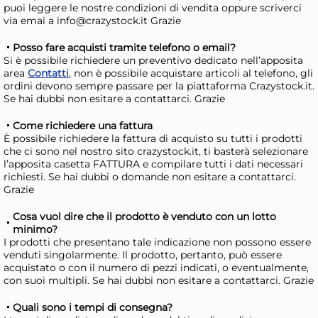
Mercoledì, 12 Agosto
Merc
puoi leggere le nostre condizioni di vendita oppure scriverci
via emai a info@crazystock.it Grazie
Posso fare acquisti tramite telefono o email?
Si è possibile richiedere un preventivo dedicato nell’apposita
area
Contatti
, non è possibile acquistare articoli al telefono, gli
ordini devono sempre passare per la piattaforma Crazystock.it.
Se hai dubbi non esitare a contattarci. Grazie
Come richiedere una fattura
È possibile richiedere la fattura di acquisto su tutti i prodotti
che ci sono nel nostro sito crazystock.it, ti basterà selezionare
l’apposita casetta FATTURA e compilare tutti i dati necessari
richiesti. Se hai dubbi o domande non esitare a contattarci.
Grazie
H&H Confezione 6 coppette
H&
Cosa vuol dire che il prodotto è venduto con un lotto
Cancum in porcellana
Ca
minimo?
esterno marrone interno
es
37,24 €
48
I prodotti che presentano tale indicazione non possono essere
venduti singolarmente. Il prodotto, pertanto, può essere
grigio azzurro cm. 13
dec
42,32 €
(-12 %)
62,6
acquistato o con il numero di pezzi indicati, o eventualmente,
azz
con suoi multipli. Se hai dubbi non esitare a contattarci. Grazie
Risparmia il 24%
su 15 o più unità
Ris
Disponibile in stock
D
Quali sono i tempi di consegna?