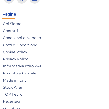
33,30 €
30
13,5
37,84 €
(-12 %)
38,
Risparmia il 24%
su 15 o più unità
Ris
Pagine
Disponibile in stock
D
Chi Siamo
AGGIUNGI AL CARRELLO
Contatti
Giorno stimato per la spedizione:
Gior
Condizioni di vendita
Mercoledì, 12 Agosto
Merc
Costi di Spedizione
Cookie Policy
Privacy Policy
Informativa ritiro RAEE
Prodotti a bancale
Made in Italy
Stock Affari
TOP 1 euro
Recensioni
Volantino