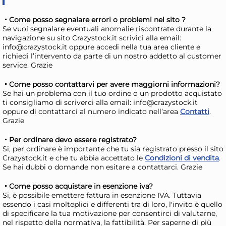
Come posso segnalare errori o problemi nel sito ?
Se vuoi segnalare eventuali anomalie riscontrate durante la
navigazione su sito Crazystock.it scrivici alla email:
info@crazystock.it oppure accedi nella tua area cliente e
richiedi l’intervento da parte di un nostro addetto al customer
service. Grazie
Come posso contattarvi per avere maggiorni informazioni?
Se hai un problema con il tuo ordine o un prodotto acquistato
ti consigliamo di scriverci alla email: info@crazystock.it
oppure di contattarci al numero indicato nell’area
Contatti
.
H&H Confezione 6 coppette
H&
Grazie
Laos in porcellana beige cm.
Ca
Per ordinare devo essere registrato?
14
es
42,67 €
24
Si, per ordinare è importante che tu sia registrato presso il sito
dec
Crazystock.it e che tu abbia accettato le
Condizioni di vendita
.
54,70 €
(-22 %)
30,
Se hai dubbi o domande non esitare a contattarci. Grazie
Risparmia il 34%
su 15 o più unità
Ris
Come posso acquistare in esenzione iva?
Disponibile in stock
D
Si, è possibile emettere fattura in esenzione IVA. Tuttavia
essendo i casi molteplici e differenti tra di loro, l'invito è quello
AGGIUNGI AL CARRELLO
di specificare la tua motivazione per consentirci di valutarne,
Giorno stimato per la spedizione:
Gior
nel rispetto della normativa, la fattibilità. Per saperne di più