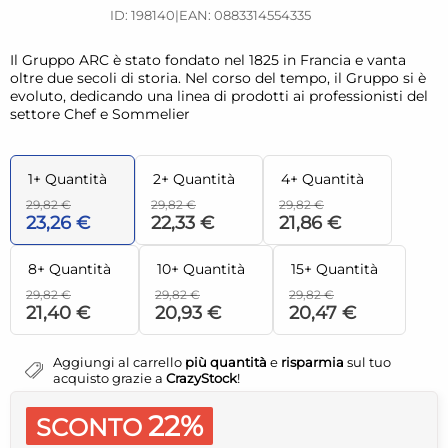
ID: 198140
|
EAN: 0883314554335
Il Gruppo ARC è stato fondato nel 1825 in Francia e vanta
oltre due secoli di storia. Nel corso del tempo, il Gruppo si è
evoluto, dedicando una linea di prodotti ai professionisti del
settore Chef e Sommelier
1+ Quantità
2+ Quantità
4+ Quantità
29,82 €
29,82 €
29,82 €
23,26 €
22,33 €
21,86 €
8+ Quantità
10+ Quantità
15+ Quantità
29,82 €
29,82 €
29,82 €
21,40 €
20,93 €
20,47 €
Aggiungi al carrello
più quantità
e
risparmia
sul tuo
acquisto grazie a
CrazyStock
!
22%
SCONTO