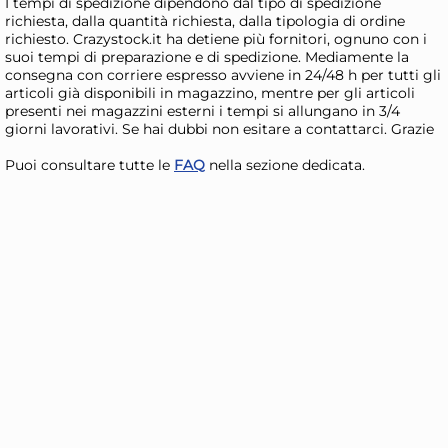
I tempi di spedizione dipendono dal tipo di spedizione
AGGIUNGI AL CARRELLO
richiesta, dalla quantità richiesta, dalla tipologia di ordine
richiesto. Crazystock.it ha detiene più fornitori, ognuno con i
Giorno stimato per la spedizione:
Gior
suoi tempi di preparazione e di spedizione. Mediamente la
Mercoledì, 12 Agosto
Merc
consegna con corriere espresso avviene in 24/48 h per tutti gli
articoli già disponibili in magazzino, mentre per gli articoli
presenti nei magazzini esterni i tempi si allungano in 3/4
giorni lavorativi. Se hai dubbi non esitare a contattarci. Grazie
Puoi consultare tutte le
FAQ
nella sezione dedicata.
H&H Coppetta Yucatan in
H&
stoneware interno decoro
Yu
beige cm. 23
int
20,92 €
33
13,5
26,81 €
(-22 %)
37,