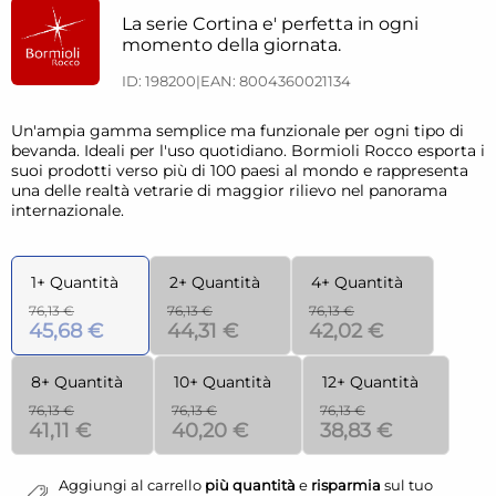
La serie Cortina e' perfetta in ogni
momento della giornata.
ID: 198200
|
EAN: 8004360021134
Un'ampia gamma semplice ma funzionale per ogni tipo di
bevanda. Ideali per l'uso quotidiano. Bormioli Rocco esporta i
suoi prodotti verso più di 100 paesi al mondo e rappresenta
una delle realtà vetrarie di maggior rilievo nel panorama
internazionale.
1+ Quantità
2+ Quantità
4+ Quantità
76,13 €
76,13 €
76,13 €
45,68 €
44,31 €
42,02 €
8+ Quantità
10+ Quantità
12+ Quantità
76,13 €
76,13 €
76,13 €
41,11 €
40,20 €
38,83 €
Aggiungi al carrello
più quantità
e
risparmia
sul tuo