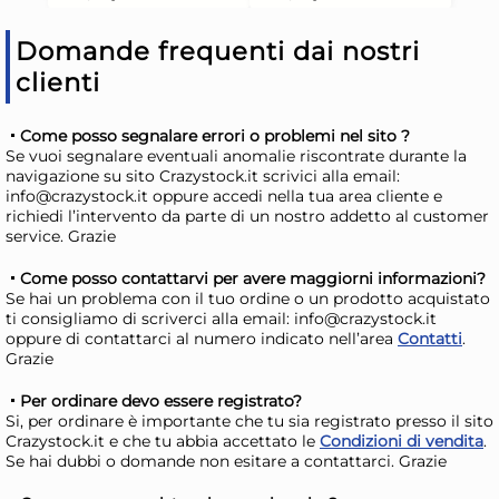
Disponibile in stock
D
Domande frequenti dai nostri
AGGIUNGI AL CARRELLO
clienti
Giorno stimato per la spedizione:
Gior
Lunedì, 10 Agosto
Lune
Come posso segnalare errori o problemi nel sito ?
Se vuoi segnalare eventuali anomalie riscontrate durante la
navigazione su sito Crazystock.it scrivici alla email:
info@crazystock.it oppure accedi nella tua area cliente e
richiedi l’intervento da parte di un nostro addetto al customer
service. Grazie
Come posso contattarvi per avere maggiorni informazioni?
Se hai un problema con il tuo ordine o un prodotto acquistato
ti consigliamo di scriverci alla email: info@crazystock.it
oppure di contattarci al numero indicato nell’area
Contatti
.
Grazie
4x
Per ordinare devo essere registrato?
+6 a
Si, per ordinare è importante che tu sia registrato presso il sito
H&H Confezioni 6 bicchieri
H&H
Crazystock.it e che tu abbia accettato le
Condizioni di vendita
.
Lenox in vetro rigato cl 36
Ca
Se hai dubbi o domande non esitare a contattarci. Grazie
es
39,43 €
24