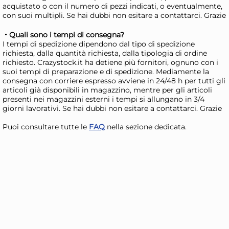
acquistato o con il numero di pezzi indicati, o eventualmente,
in vetro con miniatura
in 
con suoi multipli. Se hai dubbi non esitare a contattarci. Grazie
bottoni cl. 33 assortiti
40 
44,80 €
61
(miniature casuali non
65,88 €
(-32 %)
90,1
Quali sono i tempi di consegna?
I tempi di spedizione dipendono dal tipo di spedizione
selezionabili)
Risparmia il 47%
su 12 o più unità
Ris
richiesta, dalla quantità richiesta, dalla tipologia di ordine
richiesto. Crazystock.it ha detiene più fornitori, ognuno con i
Disponibile in stock
D
suoi tempi di preparazione e di spedizione. Mediamente la
consegna con corriere espresso avviene in 24/48 h per tutti gli
AGGIUNGI AL CARRELLO
articoli già disponibili in magazzino, mentre per gli articoli
Giorno stimato per la spedizione:
Gior
presenti nei magazzini esterni i tempi si allungano in 3/4
Lunedì, 10 Agosto
Lune
giorni lavorativi. Se hai dubbi non esitare a contattarci. Grazie
Puoi consultare tutte le
FAQ
nella sezione dedicata.
24x