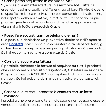
Come posso acquistare in esenzione iva?
dec
44,81 €
(-12 %)
27,7
Si, è possibile emettere fattura in esenzione IVA. Tuttavia
essendo i casi molteplici e differenti tra di loro, l'invito è quello
Risparmia il 24%
su 15 o più unità
Ris
di specificare la tua motivazione per consentirci di valutarne,
Disponibile in stock
D
nel rispetto della normativa, la fattibilità. Per saperne di più
puoi leggere le nostre condizioni di vendita oppure scriverci
AGGIUNGI AL CARRELLO
via emai a info@crazystock.it Grazie
Giorno stimato per la spedizione:
Gior
Posso fare acquisti tramite telefono o email?
Lunedì, 10 Agosto
Lune
Si è possibile richiedere un preventivo dedicato nell’apposita
area
Contatti
, non è possibile acquistare articoli al telefono, gli
ordini devono sempre passare per la piattaforma Crazystock.it.
Se hai dubbi non esitare a contattarci. Grazie
Come richiedere una fattura
È possibile richiedere la fattura di acquisto su tutti i prodotti
che ci sono nel nostro sito crazystock.it, ti basterà selezionare
l’apposita casetta FATTURA e compilare tutti i dati necessari
richiesti. Se hai dubbi o domande non esitare a contattarci.
Grazie
Cosa vuol dire che il prodotto è venduto con un lotto
minimo?
+3 a
I prodotti che presentano tale indicazione non possono essere
H&H Confezione 12 bicchieri
AR
venduti singolarmente. Il prodotto, pertanto, può essere