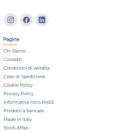
24x
ARC Bicchieri Summer Pop
H&
in vetro colorato lavanda cl.
bic
Pagine
40
cm.
61,32 €
25
90,18 €
(-32 %)
29,
Chi Siamo
Contatti
Risparmia il 47%
su 12 o più unità
Ris
Condizioni di vendita
Disponibile in stock
D
Costi di Spedizione
AGGIUNGI AL CARRELLO
Cookie Policy
Giorno stimato per la spedizione:
Gior
Lunedì, 10 Agosto
Lune
Privacy Policy
Informativa ritiro RAEE
Prodotti a bancale
Made in Italy
Stock Affari