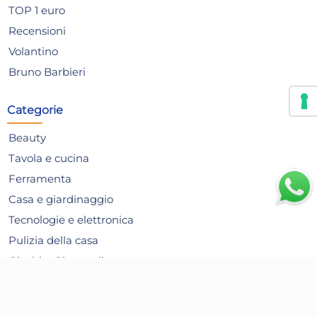
TOP 1 euro
Recensioni
Volantino
Bruno Barbieri
Categorie
Beauty
Tavola e cucina
Ferramenta
Casa e giardinaggio
Tecnologie e elettronica
Stefanplast Ciaofresco
Ca
Pulizia della casa
Contenitore Ermetico, 1,8lt,
60 
Tortora Bianco
3,33 €
7,1
Giochi e Giocattoli
Articoli per le Feste
Risparmia il 13%
su 15 o più unità
Risp
Alimentari