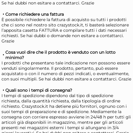
Se hai dubbi non esitare a contattarci. Grazie
Risparmia il 13%
su 15 o più unità
Risp
Come richiedere una fattura
Disponibile in stock
D
È possibile richiedere la fattura di acquisto su tutti i prodotti
AGGIUNGI AL CARRELLO
che ci sono nel nostro sito crazystock.it, ti basterà selezionare
l’apposita casetta FATTURA e compilare tutti i dati necessari
Giorno stimato per la spedizione:
Gior
richiesti. Se hai dubbi o domande non esitare a contattarci.
Martedì, 11 Agosto
Mart
Grazie
Cosa vuol dire che il prodotto è venduto con un lotto
minimo?
I prodotti che presentano tale indicazione non possono essere
venduti singolarmente. Il prodotto, pertanto, può essere
acquistato o con il numero di pezzi indicati, o eventualmente,
con suoi multipli. Se hai dubbi non esitare a contattarci. Grazie
Quali sono i tempi di consegna?
I tempi di spedizione dipendono dal tipo di spedizione
richiesta, dalla quantità richiesta, dalla tipologia di ordine
richiesto. Crazystock.it ha detiene più fornitori, ognuno con i
suoi tempi di preparazione e di spedizione. Mediamente la
consegna con corriere espresso avviene in 24/48 h per tutti gli
HOME Caldaia Pesante
HO
articoli già disponibili in magazzino, mentre per gli articoli
presenti nei magazzini esterni i tempi si allungano in 3/4
Spazzolata in alluminio d.
Cal
giorni lavorativi. Se hai dubbi non esitare a contattarci. Grazie