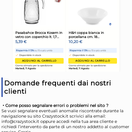
Giorno stimato per la spedizione:
Gior
Martedì, 11 Agosto
Mart
Domande frequenti dai nostri
clienti
Coperchio In Alluminio
Cop
Piano Per Pentola Caldaia
Pia
Cm 32 Argento Home
Cm
Come posso segnalare errori o problemi nel sito ?
3,51 €
3,
Se vuoi segnalare eventuali anomalie riscontrate durante la
navigazione su sito Crazystock.it scrivici alla email:
info@crazystock.it oppure accedi nella tua area cliente e
Risparmia il 13%
su 15 o più unità
Risp
richiedi l’intervento da parte di un nostro addetto al customer
Disponibile in stock
D
service. Grazie