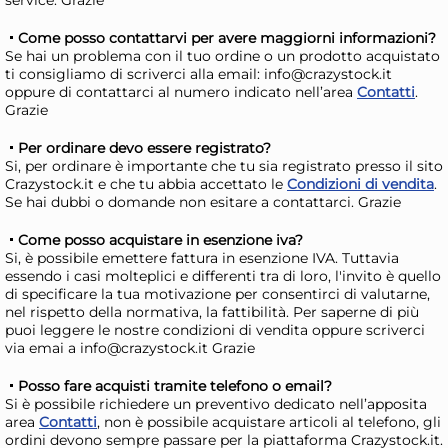
AGGIUNGI AL CARRELLO
Come posso contattarvi per avere maggiorni informazioni?
Se hai un problema con il tuo ordine o un prodotto acquistato
Giorno stimato per la spedizione:
Gior
ti consigliamo di scriverci alla email: info@crazystock.it
Martedì, 11 Agosto
Mart
oppure di contattarci al numero indicato nell’area
Contatti
.
Grazie
Per ordinare devo essere registrato?
Si, per ordinare è importante che tu sia registrato presso il sito
Crazystock.it e che tu abbia accettato le
Condizioni di vendita
.
Se hai dubbi o domande non esitare a contattarci. Grazie
Come posso acquistare in esenzione iva?
Si, è possibile emettere fattura in esenzione IVA. Tuttavia
essendo i casi molteplici e differenti tra di loro, l'invito è quello
di specificare la tua motivazione per consentirci di valutarne,
nel rispetto della normativa, la fattibilità. Per saperne di più
puoi leggere le nostre condizioni di vendita oppure scriverci
via emai a info@crazystock.it Grazie
Coperchio In Alluminio
HO
Piano Per Pentola Caldaia
Spa
Posso fare acquisti tramite telefono o email?
Si è possibile richiedere un preventivo dedicato nell’apposita
Cm 38 Argento Home
cm,
3,58 €
9,
area
Contatti
, non è possibile acquistare articoli al telefono, gli
ordini devono sempre passare per la piattaforma Crazystock.it.