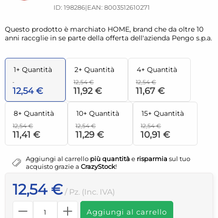
ID: 198286
|
EAN: 8003512610271
Questo prodotto è marchiato HOME, brand che da oltre 10
anni raccglie in se parte della offerta dell'azienda Pengo s.p.a.
1+ Quantità
2+ Quantità
4+ Quantità
12,54 €
12,54 €
12,54 €
11,92 €
11,67 €
8+ Quantità
10+ Quantità
15+ Quantità
12,54 €
12,54 €
12,54 €
11,41 €
11,29 €
10,91 €
Aggiungi al carrello
più quantità
e
risparmia
sul tuo
acquisto grazie a
CrazyStock
!
12,54 €
/ Pz. (Inc. IVA)
Aggiungi al carrello