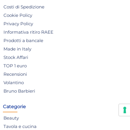
Costi di Spedizione
Cookie Policy
HOME Coperchio Piano per
Cal
Privacy Policy
Caldaia in alluminio 44 cm
All
Informativa ritiro RAEE
5,26 €
15
Prodotti a bancale
Made in Italy
Risparmia il 13%
su 15 o più unità
Risp
Stock Affari
Disponibile in stock
D
TOP 1 euro
AGGIUNGI AL CARRELLO
Recensioni
Giorno stimato per la spedizione:
Gior
Volantino
Martedì, 11 Agosto
Mart
Bruno Barbieri
Categorie
Beauty
Tavola e cucina