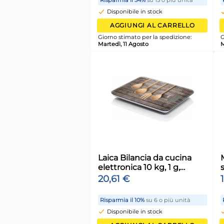
Alluminio concono 
Argento Home
3,17 €
Risparmia il 13%
su 15 o più 
Disponibile in stock
AGGIUNGI AL CARR
Giorno stimato per la spediz
Martedì, 11 Agosto