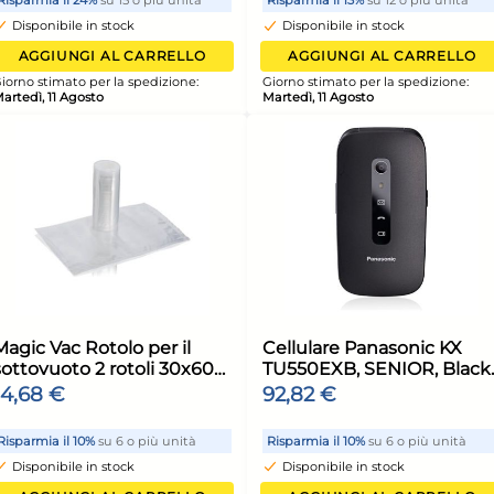
Cm 30
Alluminio concono Cm 32
All
Argento Habi
Arg
3,50 €
3,9
unità
Risparmia il 13%
su 15 o più unità
Risp
Disponibile in stock
Di
ELLO
AGGIUNGI AL CARRELLO
ione:
Giorno stimato per la spedizione:
Giorn
Martedì, 11 Agosto
Marte
12x
12x