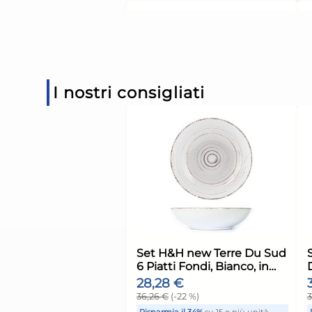
conica 5cl
Risparmia il 13%
su 15 o più 
Disponibile in stock
AGGIUNGI AL CARR
I nostri consigliati
Giorno stimato per la spediz
Martedì, 11 Agosto
Forma Conica Liscia 