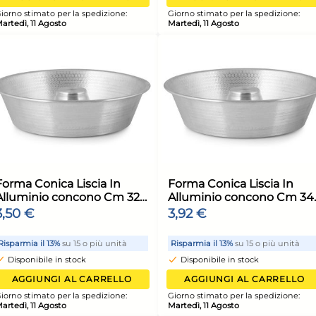
12x
stile
Forma Conica Liscia In
For
ca
Alluminio concono Cm 22
All
ma
Argento Habi
Arg
2,80 €
3,4