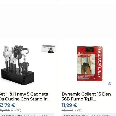
unità
Risparmia il 13%
su 15 o più unità
Risp
Disponibile in stock
Di
ELLO
AGGIUNGI AL CARRELLO
ione:
Giorno stimato per la spedizione:
Giorn
Martedì, 11 Agosto
Marte
In
Forma Conica Liscia In
For