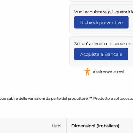
Vuoi acquistare più quantità
Richiedi preventivo
Sei un' azienda e ti serve u
Acquista a Bancale
Assitenza e resi
be subire delle variazioni da parte del produttore. ** Prodotto a sottocost
Habi
Dimensioni (Imballato)