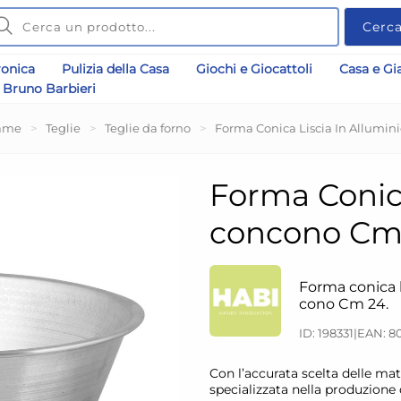
Cerc
ronica
Pulizia della Casa
Giochi e Giocattoli
Casa e Gi
Bruno Barbieri
ame
>
Teglie
>
Teglie da forno
>
Forma Conica Liscia In Allumi
Forma Conica
concono Cm 
Forma conica l
cono Cm 24.
ID: 198331
|
EAN: 80
Con l’accurata scelta delle mat
specializzata nella produzione