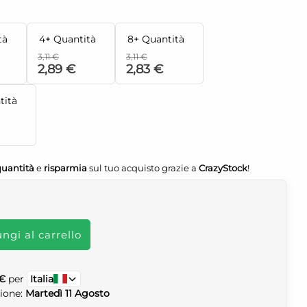
tà
4+ Quantità
8+ Quantità
3,11 €
3,11 €
2,89 €
2,83 €
tità
quantità
e
risparmia
sul tuo acquisto grazie a
CrazyStock
!
ngi al carrello
 €
per
Italia
zione:
Martedì 11 Agosto