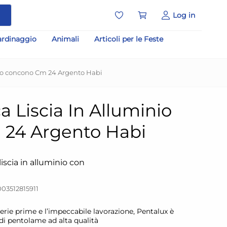
a
Log in
ardinaggio
Animali
Articoli per le Feste
nio concono Cm 24 Argento Habi
 Liscia In Alluminio
24 Argento Habi
iscia in alluminio con
03512815911
erie prime e l’impeccabile lavorazione, Pentalux è
 di pentolame ad alta qualità