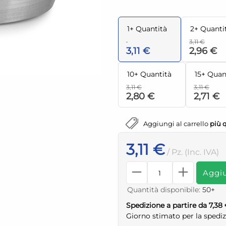
1+ Quantità
2+ Quanti
3,11 €
3,11 €
2,96 €
10+ Quantità
15+ Quan
3,11 €
3,11 €
2,80 €
2,71 €
Aggiungi al carrello
più 
3,11 €
/ Pz. (Inc. IVA)
Aggiu
Quantità disponibile:
50+
Spedizione a partire da 7,38
Giorno stimato per la spedi