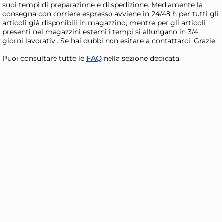
suoi tempi di preparazione e di spedizione. Mediamente la
consegna con corriere espresso avviene in 24/48 h per tutti gli
articoli già disponibili in magazzino, mentre per gli articoli
presenti nei magazzini esterni i tempi si allungano in 3/4
giorni lavorativi. Se hai dubbi non esitare a contattarci. Grazie
Puoi consultare tutte le
FAQ
nella sezione dedicata.
H&H Stampi crostata Deli
H&H
Chef in alluminio con
Che
rivestimento antiaderente
an
4,97 €
7,
grigio cm. 30
amo
Risparmia il 13%
su 15 o più unità
Risp
Disponibile in stock
D
AGGIUNGI AL CARRELLO