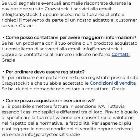
Se vuoi segnalare eventuali anomalie riscontrate durante la
navigazione su sito Crazystock.it scrivici alla email:
info@crazystock.it oppure accedi nella tua area cliente e
richiedi l’intervento da parte di un nostro addetto al customer
service. Grazie
Come posso contattarvi per avere maggiorni informazioni?
+4 a
Se hai un problema con il tuo ordine o un prodotto acquistato
H&H Confezioni 4 stampi
H&H
ti consigliamo di scriverci alla email: info@crazystock.it
oppure di contattarci al numero indicato nell’area
Contatti
.
crostatine Deli Chef in
Che
Grazie
alluminio con rivestimento
ri
6,28 €
4,
antiaderente grigio cm. 12
gri
Per ordinare devo essere registrato?
Si, per ordinare è importante che tu sia registrato presso il sito
Risparmia il 13%
su 15 o più unità
Risp
Crazystock.it e che tu abbia accettato le
Condizioni di vendita
.
Se hai dubbi o domande non esitare a contattarci. Grazie
Disponibile in stock
D
Come posso acquistare in esenzione iva?
AGGIUNGI AL CARRELLO
Si, è possibile emettere fattura in esenzione IVA. Tuttavia
Giorno stimato per la spedizione:
Gior
essendo i casi molteplici e differenti tra di loro, l'invito è quello
Mercoledì, 12 Agosto
Merc
di specificare la tua motivazione per consentirci di valutarne,
nel rispetto della normativa, la fattibilità. Per saperne di più
puoi leggere le nostre condizioni di vendita oppure scriverci
via emai a info@crazystock.it Grazie