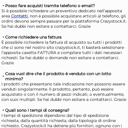
Posso fare acquisti tramite telefono o email?
Si è possibile richiedere un preventivo dedicato nell’apposita
area
Contatti
, non è possibile acquistare articoli al telefono, gli
ordini devono sempre passare per la piattaforma Crazystock.it.
Se hai dubbi non esitare a contattarci. Grazie
Come richiedere una fattura
È possibile richiedere la fattura di acquisto su tutti i prodotti
che ci sono nel nostro sito crazystock.it, ti basterà selezionare
l’apposita casetta FATTURA e compilare tutti i dati necessari
richiesti. Se hai dubbi o domande non esitare a contattarci.
H&H Stampi crostata Deli
H&H
Grazie
Chef in alluminio con
Che
rivestimento antiaderente
ri
4,60 €
4,
Cosa vuol dire che il prodotto è venduto con un lotto
minimo?
grigio cm. 25
gri
I prodotti che presentano tale indicazione non possono essere
venduti singolarmente. Il prodotto, pertanto, può essere
Risparmia il 13%
su 15 o più unità
Risp
acquistato o con il numero di pezzi indicati, o eventualmente,
Disponibile in stock
D
con suoi multipli. Se hai dubbi non esitare a contattarci. Grazie
AGGIUNGI AL CARRELLO
Quali sono i tempi di consegna?
I tempi di spedizione dipendono dal tipo di spedizione
Giorno stimato per la spedizione:
Gior
richiesta, dalla quantità richiesta, dalla tipologia di ordine
Mercoledì, 12 Agosto
Merc
richiesto. Crazystock.it ha detiene più fornitori, ognuno con i