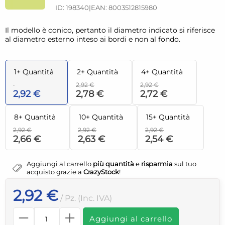
ID: 198340
|
EAN: 8003512815980
Il modello è conico, pertanto il diametro indicato si riferisce
al diametro esterno inteso ai bordi e non al fondo.
1+ Quantità
2+ Quantità
4+ Quantità
2,92 €
2,92 €
2,92 €
2,78 €
2,72 €
8+ Quantità
10+ Quantità
15+ Quantità
2,92 €
2,92 €
2,92 €
2,66 €
2,63 €
2,54 €
Aggiungi al carrello
più quantità
e
risparmia
sul tuo
acquisto grazie a
CrazyStock
!
2,92 €
/ Pz. (Inc. IVA)
Aggiungi al carrello