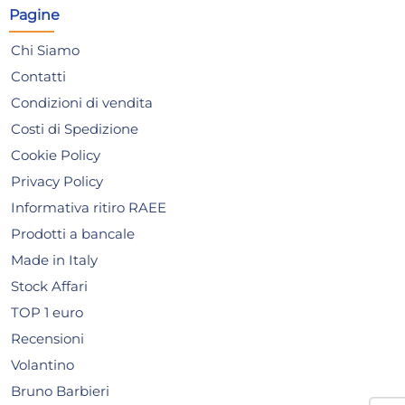
Pagine
AGGIUNGI AL CARRELLO
Chi Siamo
Giorno stimato per la spedizione:
Gior
Mercoledì, 12 Agosto
Merc
Contatti
Condizioni di vendita
Costi di Spedizione
Cookie Policy
Privacy Policy
Informativa ritiro RAEE
Prodotti a bancale
Made in Italy
Stock Affari
TOP 1 euro
Recensioni
Volantino
Bruno Barbieri