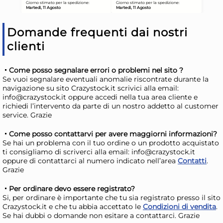
Risparmia il 34%
su 15 o più unità
Risp
Disponibile in stock
D
Domande frequenti dai nostri
clienti
AGGIUNGI AL CARRELLO
Giorno stimato per la spedizione:
Gior
Martedì, 11 Agosto
Mart
Come posso segnalare errori o problemi nel sito ?
Se vuoi segnalare eventuali anomalie riscontrate durante la
navigazione su sito Crazystock.it scrivici alla email:
info@crazystock.it oppure accedi nella tua area cliente e
richiedi l’intervento da parte di un nostro addetto al customer
service. Grazie
Come posso contattarvi per avere maggiorni informazioni?
Se hai un problema con il tuo ordine o un prodotto acquistato
ti consigliamo di scriverci alla email: info@crazystock.it
oppure di contattarci al numero indicato nell’area
Contatti
.
Grazie
Per ordinare devo essere registrato?
Si, per ordinare è importante che tu sia registrato presso il sito
Crazystock.it e che tu abbia accettato le
Condizioni di vendita
.
Vassoio Vintage In Acciaio
Por
Se hai dubbi o domande non esitare a contattarci. Grazie
Inox Cm 27X3
Ne