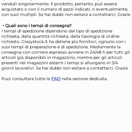
venduti singolarmente. Il prodotto, pertanto, può essere
Cucchiaio Filtro Forato In
Sha
acquistato o con il numero di pezzi indicati, o eventualmente,
Acciaio Inox
in 
con suoi multipli. Se hai dubbi non esitare a contattarci. Grazie
9,02 €
14
Quali sono i tempi di consegna?
I tempi di spedizione dipendono dal tipo di spedizione
richiesta, dalla quantità richiesta, dalla tipologia di ordine
Risparmia il 13%
su 15 o più unità
Risp
richiesto. Crazystock.it ha detiene più fornitori, ognuno con i
suoi tempi di preparazione e di spedizione. Mediamente la
Disponibile in stock
D
consegna con corriere espresso avviene in 24/48 h per tutti gli
AGGIUNGI AL CARRELLO
articoli già disponibili in magazzino, mentre per gli articoli
presenti nei magazzini esterni i tempi si allungano in 3/4
Giorno stimato per la spedizione:
Gior
giorni lavorativi. Se hai dubbi non esitare a contattarci. Grazie
Martedì, 11 Agosto
Mart
Puoi consultare tutte le
FAQ
nella sezione dedicata.