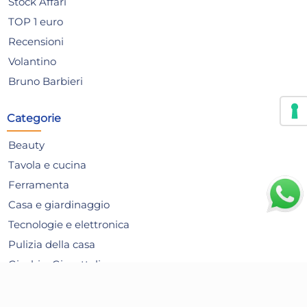
Stock Affari
TOP 1 euro
Recensioni
Volantino
Bruno Barbieri
Categorie
Beauty
Tavola e cucina
Ferramenta
Casa e giardinaggio
Tecnologie e elettronica
Filtro di scarico Idro Bric,
Car
Pulizia della casa
modello 134707, antisporco
Cot
Giochi e Giocattoli
copripiletta, colore Cromo,
1,35 €
14
Articoli per le Feste
per proteggere il lavello
15,0
Alimentari