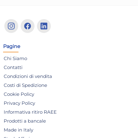
The Bars Pestello in
Th
Pagine
policarbonato trasparente
ant
cm.
10,84 €
24
Chi Siamo
30,
Contatti
Risparmia il 13%
su 15 o più unità
Ris
Condizioni di vendita
Disponibile in stock
D
Costi di Spedizione
AGGIUNGI AL CARRELLO
Cookie Policy
Giorno stimato per la spedizione:
Gior
Privacy Policy
Martedì, 11 Agosto
Mart
Informativa ritiro RAEE
Prodotti a bancale
Made in Italy