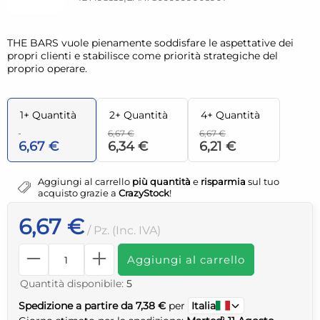
THE BARS vuole pienamente soddisfare le aspettative dei
propri clienti e stabilisce come priorità strategiche del
proprio operare.
1+ Quantità
2+ Quantità
4+ Quantità
6,67 €
6,67 €
6,67 €
6,34 €
6,21 €
Aggiungi al carrello
più quantità
e
risparmia
sul tuo
acquisto grazie a
CrazyStock
!
6,67 €
/ Pz. (Inc. IVA)
Aggiungi al carrello
Quantità disponibile:
5
Spedizione a partire da 7,38 €
per
Italia