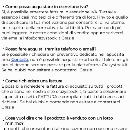
14,16 €
7,
Come posso acquistare in esenzione iva?
Si, è possibile emettere fattura in esenzione IVA. Tuttavia
essendo i casi molteplici e differenti tra di loro, l'invito è quello
di specificare la tua motivazione per consentirci di valutarne,
Risparmia il 13%
su 15 o più unità
Risp
nel rispetto della normativa, la fattibilità. Per saperne di più
Disponibile in stock
D
puoi leggere le nostre condizioni di vendita oppure scriverci
via emai a info@crazystock.it Grazie
AGGIUNGI AL CARRELLO
Posso fare acquisti tramite telefono o email?
Giorno stimato per la spedizione:
Gior
Si è possibile richiedere un preventivo dedicato nell’apposita
Martedì, 11 Agosto
Mart
area
Contatti
, non è possibile acquistare articoli al telefono, gli
ordini devono sempre passare per la piattaforma Crazystock.it.
Se hai dubbi non esitare a contattarci. Grazie
Come richiedere una fattura
È possibile richiedere la fattura di acquisto su tutti i prodotti
che ci sono nel nostro sito crazystock.it, ti basterà selezionare
l’apposita casetta FATTURA e compilare tutti i dati necessari
richiesti. Se hai dubbi o domande non esitare a contattarci.
Grazie
Cosa vuol dire che il prodotto è venduto con un lotto
minimo?
I prodotti che presentano tale indicazione non possono essere