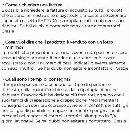
Come richiedere una fattura
AGGIUNGI AL CARRELLO
È possibile richiedere la fattura di acquisto su tutti i prodotti
che ci sono nel nostro sito crazystock.it, ti basterà selezionare
Giorno stimato per la spedizione:
Gior
l’apposita casetta FATTURA e compilare tutti i dati necessari
Mercoledì, 12 Agosto
Merc
richiesti. Se hai dubbi o domande non esitare a contattarci.
Grazie
Cosa vuol dire che il prodotto è venduto con un lotto
minimo?
I prodotti che presentano tale indicazione non possono essere
venduti singolarmente. Il prodotto, pertanto, può essere
acquistato o con il numero di pezzi indicati, o eventualmente,
con suoi multipli. Se hai dubbi non esitare a contattarci. Grazie
Quali sono i tempi di consegna?
I tempi di spedizione dipendono dal tipo di spedizione
richiesta, dalla quantità richiesta, dalla tipologia di ordine
richiesto. Crazystock.it ha detiene più fornitori, ognuno con i
suoi tempi di preparazione e di spedizione. Mediamente la
Cucchiaio Filtro Forato In
Sha
consegna con corriere espresso avviene in 24/48 h per tutti gli
Acciaio Inox
in 
articoli già disponibili in magazzino, mentre per gli articoli
presenti nei magazzini esterni i tempi si allungano in 3/4
9,02 €
14
giorni lavorativi. Se hai dubbi non esitare a contattarci. Grazie