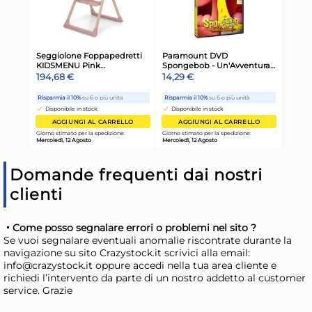
Domande frequenti dai nostri
Iron Glass Big In Acciaio Inox
Cio
clienti
Ml 750
Cm
22,15 €
6,
Come posso segnalare errori o problemi nel sito ?
28,40 €
(-22 %)
Se vuoi segnalare eventuali anomalie riscontrate durante la
Risparmia il 34%
su 15 o più unità
Risp
navigazione su sito Crazystock.it scrivici alla email:
info@crazystock.it oppure accedi nella tua area cliente e
Disponibile in stock
D
richiedi l’intervento da parte di un nostro addetto al customer
service. Grazie
AGGIUNGI AL CARRELLO