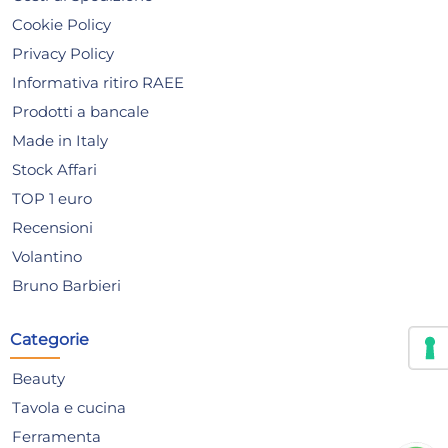
The Bars Pestello in
Th
Cookie Policy
policarbonato trasparente
ant
Privacy Policy
cm.
10,84 €
24
Informativa ritiro RAEE
30,
Prodotti a bancale
Risparmia il 13%
su 15 o più unità
Ris
Made in Italy
Disponibile in stock
D
Stock Affari
AGGIUNGI AL CARRELLO
TOP 1 euro
Giorno stimato per la spedizione:
Gior
Recensioni
Mercoledì, 12 Agosto
Merc
Volantino
Bruno Barbieri
Categorie
Beauty
Tavola e cucina
Ferramenta