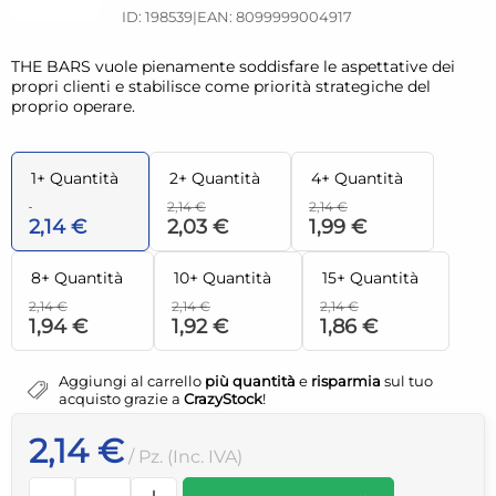
ID: 198539
|
EAN: 8099999004917
THE BARS vuole pienamente soddisfare le aspettative dei
propri clienti e stabilisce come priorità strategiche del
proprio operare.
1+ Quantità
2+ Quantità
4+ Quantità
2,14 €
2,14 €
2,14 €
2,03 €
1,99 €
8+ Quantità
10+ Quantità
15+ Quantità
2,14 €
2,14 €
2,14 €
1,94 €
1,92 €
1,86 €
Aggiungi al carrello
più quantità
e
risparmia
sul tuo
acquisto grazie a
CrazyStock
!
2,14 €
/ Pz. (Inc. IVA)