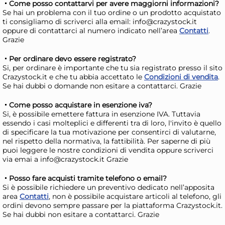
Giorno stimato per la spedizione:
Gior
Come posso contattarvi per avere maggiorni informazioni?
Mercoledì, 12 Agosto
Merc
Se hai un problema con il tuo ordine o un prodotto acquistato
ti consigliamo di scriverci alla email: info@crazystock.it
oppure di contattarci al numero indicato nell’area
Contatti
.
Grazie
Per ordinare devo essere registrato?
Si, per ordinare è importante che tu sia registrato presso il sito
Crazystock.it e che tu abbia accettato le
Condizioni di vendita
.
Se hai dubbi o domande non esitare a contattarci. Grazie
Come posso acquistare in esenzione iva?
Si, è possibile emettere fattura in esenzione IVA. Tuttavia
essendo i casi molteplici e differenti tra di loro, l'invito è quello
di specificare la tua motivazione per consentirci di valutarne,
nel rispetto della normativa, la fattibilità. Per saperne di più
puoi leggere le nostre condizioni di vendita oppure scriverci
Vassoio Vintage In Acciaio
Por
via emai a info@crazystock.it Grazie
Inox Cm 27X3
Ne
14,16 €
7,
Posso fare acquisti tramite telefono o email?
Si è possibile richiedere un preventivo dedicato nell’apposita
area
Contatti
, non è possibile acquistare articoli al telefono, gli
ordini devono sempre passare per la piattaforma Crazystock.it.
Risparmia il 13%
su 15 o più unità
Risp
Se hai dubbi non esitare a contattarci. Grazie
Disponibile in stock
D