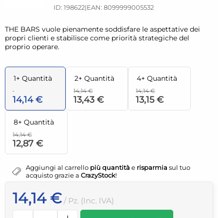
ID: 198622
|
EAN: 8099999005532
THE BARS vuole pienamente soddisfare le aspettative dei
propri clienti e stabilisce come priorità strategiche del
proprio operare.
1+ Quantità
2+ Quantità
4+ Quantità
14,14 €
14,14 €
14,14 €
13,43 €
13,15 €
8+ Quantità
14,14 €
12,87 €
Aggiungi al carrello
più quantità
e
risparmia
sul tuo
acquisto grazie a
CrazyStock
!
14,14 €
/ Pz. (Inc. IVA)