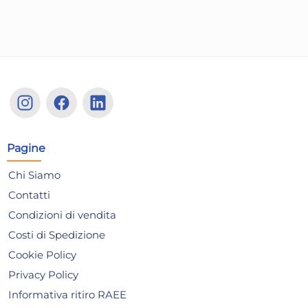
Pagine
Chi Siamo
Ghidini Cipriano Shaker
Ils
SOMMELIER Cromo satinato
Contatti
15,49 €
14
Condizioni di vendita
Costi di Spedizione
Risparmia il 10%
su 6 o più unità
Ris
Cookie Policy
Disponibile in stock
D
Privacy Policy
AGGIUNGI AL CARRELLO
Informativa ritiro RAEE