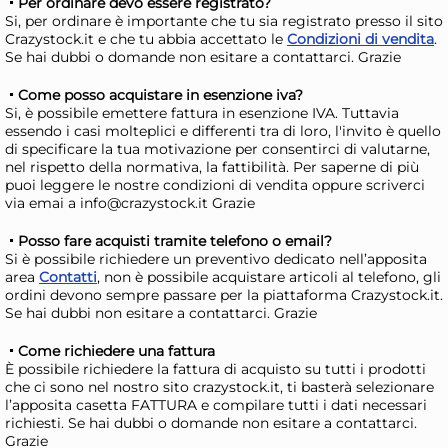
Per ordinare devo essere registrato?
Si, per ordinare è importante che tu sia registrato presso il sito
Crazystock.it e che tu abbia accettato le
Condizioni di vendita
.
Se hai dubbi o domande non esitare a contattarci. Grazie
Come posso acquistare in esenzione iva?
The Bars Shaker In Acciaio
Bic
Si, è possibile emettere fattura in esenzione IVA. Tuttavia
Inox Smaltato Azzurro Ml
Tra
essendo i casi molteplici e differenti tra di loro, l'invito è quello
600
di specificare la tua motivazione per consentirci di valutarne,
14,14 €
5,
nel rispetto della normativa, la fattibilità. Per saperne di più
puoi leggere le nostre condizioni di vendita oppure scriverci
via emai a info@crazystock.it Grazie
Risparmia il 13%
su 15 o più unità
Risp
Disponibile in stock
D
Posso fare acquisti tramite telefono o email?
Si è possibile richiedere un preventivo dedicato nell’apposita
AGGIUNGI AL CARRELLO
area
Contatti
, non è possibile acquistare articoli al telefono, gli
ordini devono sempre passare per la piattaforma Crazystock.it.
Giorno stimato per la spedizione:
Gior
Se hai dubbi non esitare a contattarci. Grazie
Lunedì, 10 Agosto
Lune
Come richiedere una fattura
È possibile richiedere la fattura di acquisto su tutti i prodotti
che ci sono nel nostro sito crazystock.it, ti basterà selezionare
l’apposita casetta FATTURA e compilare tutti i dati necessari
richiesti. Se hai dubbi o domande non esitare a contattarci.
Grazie