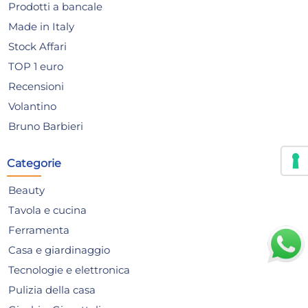
Giorno stimato per la spedizione:
Gior
Prodotti a bancale
Lunedì, 10 Agosto
Lune
Made in Italy
Stock Affari
TOP 1 euro
Recensioni
Volantino
Bruno Barbieri
Categorie
Beauty
Tavola e cucina
Ferramenta
Casa e giardinaggio
Tecnologie e elettronica
Pulizia della casa