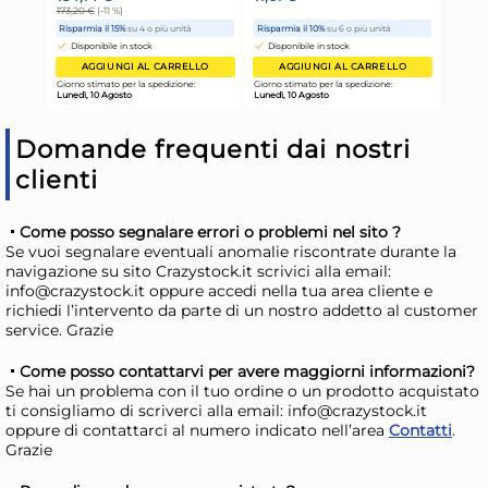
THE BARS Shaker acciaio
Sha
Inox Lucido Lt0,80
mod
pre
34,33 €
36
44,02 €
(-22 %)
Domande frequenti dai nostri
Risparmia il 34%
su 15 o più unità
Ris
clienti
Disponibile in stock
D
Come posso segnalare errori o problemi nel sito ?
AGGIUNGI AL CARRELLO
Se vuoi segnalare eventuali anomalie riscontrate durante la
Giorno stimato per la spedizione:
Gior
navigazione su sito Crazystock.it scrivici alla email:
Lunedì, 10 Agosto
Lune
info@crazystock.it oppure accedi nella tua area cliente e
richiedi l’intervento da parte di un nostro addetto al customer
service. Grazie
Come posso contattarvi per avere maggiorni informazioni?
Se hai un problema con il tuo ordine o un prodotto acquistato
ti consigliamo di scriverci alla email: info@crazystock.it
oppure di contattarci al numero indicato nell’area
Contatti
.
Grazie