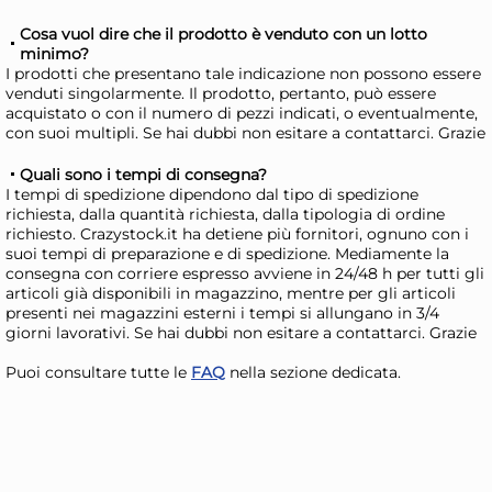
Cosa vuol dire che il prodotto è venduto con un lotto
minimo?
I prodotti che presentano tale indicazione non possono essere
venduti singolarmente. Il prodotto, pertanto, può essere
acquistato o con il numero di pezzi indicati, o eventualmente,
con suoi multipli. Se hai dubbi non esitare a contattarci. Grazie
Shaker In Acciaio Inox The
Sh
Quali sono i tempi di consegna?
Bars Smaltato Colore
Pol
I tempi di spedizione dipendono dal tipo di spedizione
richiesta, dalla quantità richiesta, dalla tipologia di ordine
Azzurro Bilanciato Ml 840.
Co
15,67 €
3,
richiesto. Crazystock.it ha detiene più fornitori, ognuno con i
Made In Italy
Gra
suoi tempi di preparazione e di spedizione. Mediamente la
consegna con corriere espresso avviene in 24/48 h per tutti gli
Risparmia il 13%
su 15 o più unità
Risp
articoli già disponibili in magazzino, mentre per gli articoli
presenti nei magazzini esterni i tempi si allungano in 3/4
Disponibile in stock
D
giorni lavorativi. Se hai dubbi non esitare a contattarci. Grazie
AGGIUNGI AL CARRELLO
Puoi consultare tutte le
FAQ
nella sezione dedicata.
Giorno stimato per la spedizione:
Gior
Lunedì, 10 Agosto
Lune