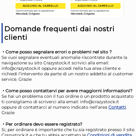
H&H
H&
73,27 €
42
107,75 €
(-32 %)
53,9
Risparmia il 47%
su 12 o più unità
Ris
Domande frequenti dai nostri
Disponibile in stock
D
clienti
AGGIUNGI AL CARRELLO
Come posso segnalare errori o problemi nel sito ?
Giorno stimato per la spedizione:
Gior
Se vuoi segnalare eventuali anomalie riscontrate durante la
Mercoledì, 12 Agosto
Merc
navigazione su sito Crazystock.it scrivici alla email:
info@crazystock.it oppure accedi nella tua area cliente e
richiedi l’intervento da parte di un nostro addetto al customer
service. Grazie
Come posso contattarvi per avere maggiorni informazioni?
Se hai un problema con il tuo ordine o un prodotto acquistato
ti consigliamo di scriverci alla email: info@crazystock.it
oppure di contattarci al numero indicato nell’area
Contatti
.
Grazie
Per ordinare devo essere registrato?
Si, per ordinare è importante che tu sia registrato presso il sito
Crazystock.it e che tu abbia accettato le
Condizioni di vendita
.