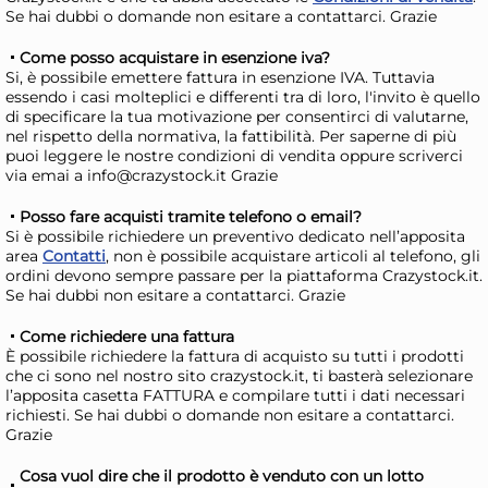
Se hai dubbi o domande non esitare a contattarci. Grazie
6 Piatti In Stoneware Osaka
6 P
Grigio Rettangolare 34x22
Gri
Come posso acquistare in esenzione iva?
Si, è possibile emettere fattura in esenzione IVA. Tuttavia
H&H
H&
73,47 €
29
essendo i casi molteplici e differenti tra di loro, l'invito è quello
108,04 €
(-32 %)
38,3
di specificare la tua motivazione per consentirci di valutarne,
nel rispetto della normativa, la fattibilità. Per saperne di più
Risparmia il 47%
su 12 o più unità
Ris
puoi leggere le nostre condizioni di vendita oppure scriverci
via emai a info@crazystock.it Grazie
Disponibile in stock
D
AGGIUNGI AL CARRELLO
Posso fare acquisti tramite telefono o email?
Si è possibile richiedere un preventivo dedicato nell’apposita
Giorno stimato per la spedizione:
Gior
area
Contatti
, non è possibile acquistare articoli al telefono, gli
Mercoledì, 12 Agosto
Merc
ordini devono sempre passare per la piattaforma Crazystock.it.
Se hai dubbi non esitare a contattarci. Grazie
Come richiedere una fattura
È possibile richiedere la fattura di acquisto su tutti i prodotti
che ci sono nel nostro sito crazystock.it, ti basterà selezionare
l’apposita casetta FATTURA e compilare tutti i dati necessari
richiesti. Se hai dubbi o domande non esitare a contattarci.
Grazie
Cosa vuol dire che il prodotto è venduto con un lotto