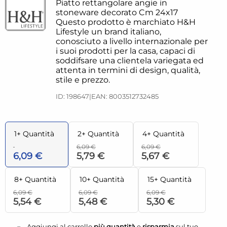
Piatto rettangolare angie in
stoneware decorato Cm 24x17
Questo prodotto è marchiato H&H
Lifestyle un brand italiano,
conosciuto a livello internazionale per
i suoi prodotti per la casa, capaci di
soddifsare una clientela variegata ed
attenta in termini di design, qualità,
stile e prezzo.
ID: 198647
|
EAN: 8003512732485
1+ Quantità
2+ Quantità
4+ Quantità
6,09 €
6,09 €
6,09 €
5,79 €
5,67 €
8+ Quantità
10+ Quantità
15+ Quantità
6,09 €
6,09 €
6,09 €
5,54 €
5,48 €
5,30 €
Aggiungi al carrello
più quantità
e
risparmia
sul tuo