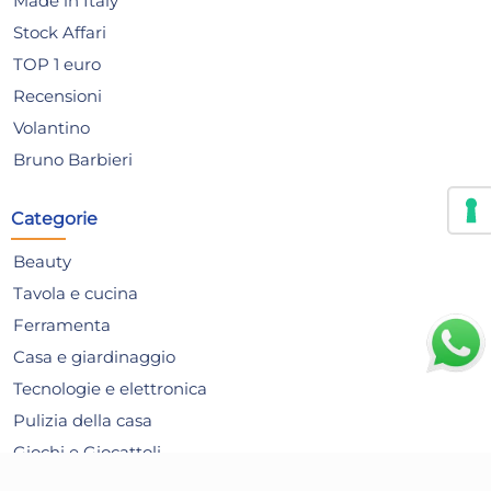
Made in Italy
Stock Affari
TOP 1 euro
Recensioni
Volantino
Bruno Barbieri
Categorie
Beauty
Tavola e cucina
Ferramenta
Casa e giardinaggio
Tecnologie e elettronica
6x
Pulizia della casa
Cestini Plastica RiciClata
H&
Giochi e Giocattoli
11x7x5,5 Cm Marrone H&H
Ju
Articoli per le Feste