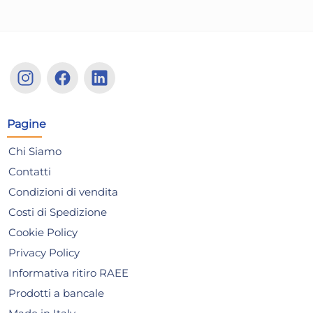
Pagine
Piatto In Porcellana Tokio
Pia
Bianco Rettangolare 25x14
Bia
Chi Siamo
Saturnia
Sa
7,25 €
13
Contatti
Condizioni di vendita
Risparmia il 13%
su 15 o più unità
Risp
Costi di Spedizione
Disponibile in stock
D
Cookie Policy
AGGIUNGI AL CARRELLO
Privacy Policy
Giorno stimato per la spedizione:
Gior
Informativa ritiro RAEE
Mercoledì, 12 Agosto
Merc
Prodotti a bancale