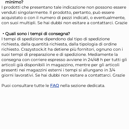
minimo?
I prodotti che presentano tale indicazione non possono essere
venduti singolarmente. Il prodotto, pertanto, può essere
+4 altre varianti
acquistato o con il numero di pezzi indicati, o eventualmente,
6 Piatti In Stoneware Osaka
6 P
con suoi multipli. Se hai dubbi non esitare a contattarci. Grazie
Tortora Rettangolare 30x20
Tor
Quali sono i tempi di consegna?
Marrone H&H
Ma
37,79 €
65
I tempi di spedizione dipendono dal tipo di spedizione
richiesta, dalla quantità richiesta, dalla tipologia di ordine
42,94 €
(-12 %)
96,
richiesto. Crazystock.it ha detiene più fornitori, ognuno con i
Risparmia il 24%
su 15 o più unità
Ris
suoi tempi di preparazione e di spedizione. Mediamente la
consegna con corriere espresso avviene in 24/48 h per tutti gli
Disponibile in stock
D
articoli già disponibili in magazzino, mentre per gli articoli
presenti nei magazzini esterni i tempi si allungano in 3/4
AGGIUNGI AL CARRELLO
giorni lavorativi. Se hai dubbi non esitare a contattarci. Grazie
Giorno stimato per la spedizione:
Gior
Mercoledì, 12 Agosto
Merc
Puoi consultare tutte le
FAQ
nella sezione dedicata.