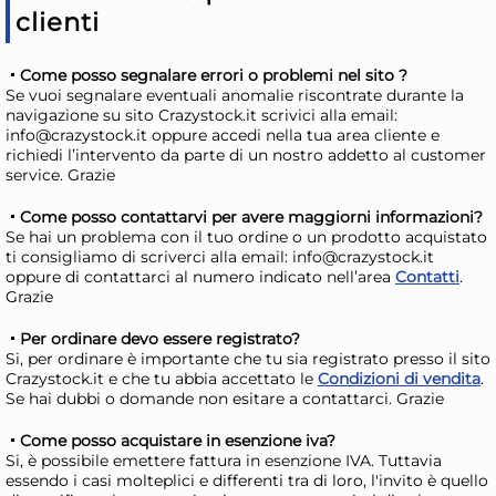
Mercoledì, 12 Agosto
Merc
clienti
Come posso segnalare errori o problemi nel sito ?
Se vuoi segnalare eventuali anomalie riscontrate durante la
navigazione su sito Crazystock.it scrivici alla email:
info@crazystock.it oppure accedi nella tua area cliente e
richiedi l’intervento da parte di un nostro addetto al customer
service. Grazie
Come posso contattarvi per avere maggiorni informazioni?
Se hai un problema con il tuo ordine o un prodotto acquistato
ti consigliamo di scriverci alla email: info@crazystock.it
oppure di contattarci al numero indicato nell’area
Contatti
.
Grazie
Veca Insalatiera Plastica
H&H
Per ordinare devo essere registrato?
(26cm) costolata BLIM
me
Si, per ordinare è importante che tu sia registrato presso il sito
COLORE Assortito
1,71 €
12
Crazystock.it e che tu abbia accettato le
Condizioni di vendita
.
Se hai dubbi o domande non esitare a contattarci. Grazie
Risparmia il 10%
su 6 o più unità
Risp
Come posso acquistare in esenzione iva?
Si, è possibile emettere fattura in esenzione IVA. Tuttavia
Disponibile in stock
D
essendo i casi molteplici e differenti tra di loro, l'invito è quello