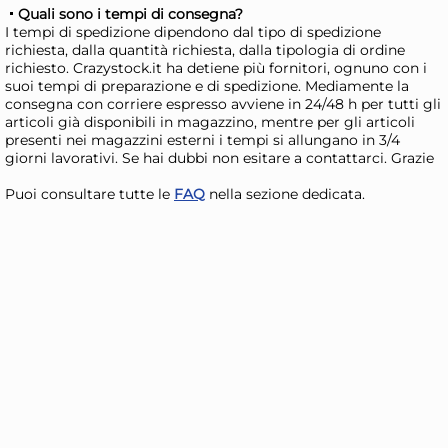
Risparmia il 13%
su 15 o più unità
Risp
Quali sono i tempi di consegna?
Disponibile in stock
D
I tempi di spedizione dipendono dal tipo di spedizione
richiesta, dalla quantità richiesta, dalla tipologia di ordine
AGGIUNGI AL CARRELLO
richiesto. Crazystock.it ha detiene più fornitori, ognuno con i
suoi tempi di preparazione e di spedizione. Mediamente la
Giorno stimato per la spedizione:
Gior
consegna con corriere espresso avviene in 24/48 h per tutti gli
Mercoledì, 12 Agosto
Merc
articoli già disponibili in magazzino, mentre per gli articoli
presenti nei magazzini esterni i tempi si allungano in 3/4
giorni lavorativi. Se hai dubbi non esitare a contattarci. Grazie
Puoi consultare tutte le
FAQ
nella sezione dedicata.
H&H Insalatiera Yucatan in
H&H
stoneware interno decoro
st
bianco cm. 23
ma