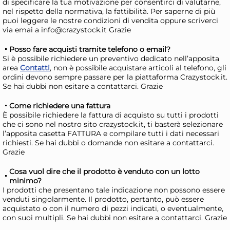
di specificare la tua motivazione per consentirci di valutarne,
AGGIUNGI AL CARRELLO
nel rispetto della normativa, la fattibilità. Per saperne di più
puoi leggere le nostre condizioni di vendita oppure scriverci
Giorno stimato per la spedizione:
Gior
via emai a info@crazystock.it Grazie
Mercoledì, 12 Agosto
Merc
Posso fare acquisti tramite telefono o email?
Si è possibile richiedere un preventivo dedicato nell’apposita
area
Contatti
, non è possibile acquistare articoli al telefono, gli
ordini devono sempre passare per la piattaforma Crazystock.it.
Se hai dubbi non esitare a contattarci. Grazie
Come richiedere una fattura
È possibile richiedere la fattura di acquisto su tutti i prodotti
che ci sono nel nostro sito crazystock.it, ti basterà selezionare
l’apposita casetta FATTURA e compilare tutti i dati necessari
richiesti. Se hai dubbi o domande non esitare a contattarci.
6x
Grazie
Cosa vuol dire che il prodotto è venduto con un lotto
H&H Insalatiera Selene in
H&H
minimo?
melemina effetto reactive
mel
I prodotti che presentano tale indicazione non possono essere
venduti singolarmente. Il prodotto, pertanto, può essere
grigio cm 16
gri
19,16 €
10
acquistato o con il numero di pezzi indicati, o eventualmente,
con suoi multipli. Se hai dubbi non esitare a contattarci. Grazie