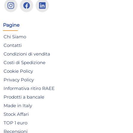
porcellana decoro blu cm. 21
ca
me
43,70 €
13
De
56,02 €
(-22 %)
Pagine
Risparmia il 34%
su 15 o più unità
Ris
Chi Siamo
Disponibile in stock
D
Contatti
AGGIUNGI AL CARRELLO
Condizioni di vendita
Giorno stimato per la spedizione:
Gior
Costi di Spedizione
Mercoledì, 12 Agosto
Merc
Cookie Policy
Privacy Policy
Informativa ritiro RAEE
Prodotti a bancale
Made in Italy
Stock Affari
TOP 1 euro
Recensioni