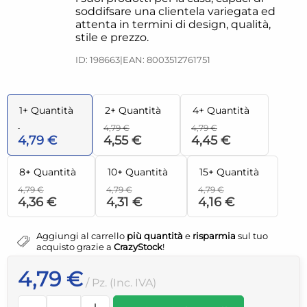
soddifsare una clientela variegata ed
attenta in termini di design, qualità,
stile e prezzo.
ID: 198663
|
EAN: 8003512761751
1+ Quantità
2+ Quantità
4+ Quantità
4,79 €
4,79 €
4,79 €
4,55 €
4,45 €
8+ Quantità
10+ Quantità
15+ Quantità
4,79 €
4,79 €
4,79 €
4,36 €
4,31 €
4,16 €
Aggiungi al carrello
più quantità
e
risparmia
sul tuo
acquisto grazie a
CrazyStock
!
4,79 €
/ Pz. (Inc. IVA)